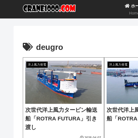
ホ
Hom
deugro
洋上風力発電
洋上風力発電
次世代洋上風力タービン輸送
次世代洋上
船「ROTRA FUTURA」引き
船「ROTRA
渡し
2025.04.07