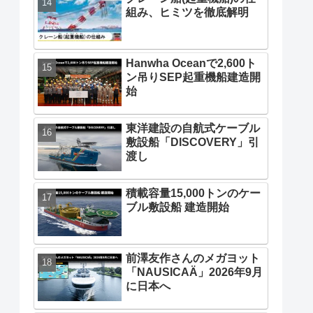
組み、ヒミツを徹底解明
Hanwha Oceanで2,600ト
ン吊りSEP起重機船建造開
始
東洋建設の自航式ケーブル
敷設船「DISCOVERY」引
渡し
積載容量15,000トンのケー
ブル敷設船 建造開始
前澤友作さんのメガヨット
「NAUSICAÄ」2026年9月
に日本へ