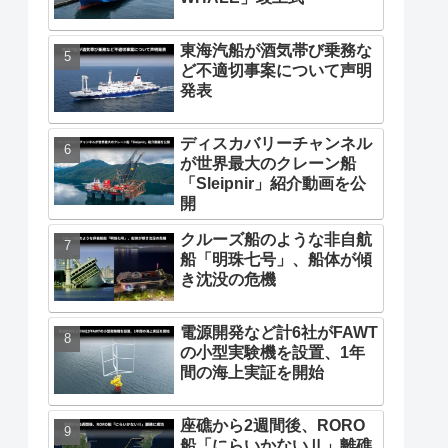
東海汽船が酒気帯び乗務な
ど不適切事案について声明
発表
ディスカバリーチャンネル
が世界最大のクレーン船
「Sleipnir」紹介動画を公
開
クルーズ船のような非自航
船「明珠七号」、船体が傾
き沈没の危機
電源開発など計6社がFAWT
の小型実験機を設置、1年
間の海上実証を開始
座礁から2週間後、RORO
船「にらいかないⅡ」離礁