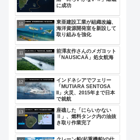
に成功
東亜建設工業が組織改編、
海洋資源開発室を新設して
取り組みを強化
前澤友作さんのメガヨット
「NAUSICAÄ」処女航海
インドネシアでフェリー
「MUTIARA SENTOSA
II」火災、2015年まで日本
で就航
座礁した「にらいかない
Ⅱ」、燃料タンク内の油抜
き取り作業完了
クレーン船(起重機船)の仕