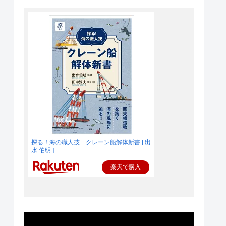
探る！海の職人技 クレーン船解体新書 [ 出
水 伯明 ]
楽天で購入