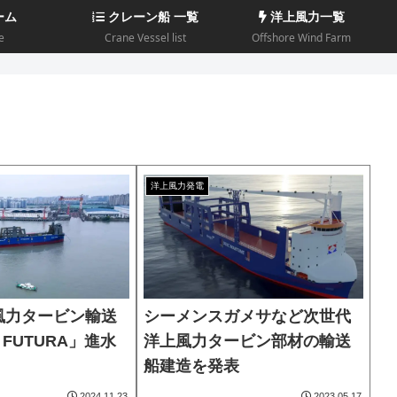
ーム
クレーン船 一覧
洋上風力一覧
e
Crane Vessel list
Offshore Wind Farm
洋上風力発電
風力タービン輸送
シーメンスガメサなど次世代
 FUTURA」進水
洋上風力タービン部材の輸送
船建造を発表
2024.11.23
2023.05.17