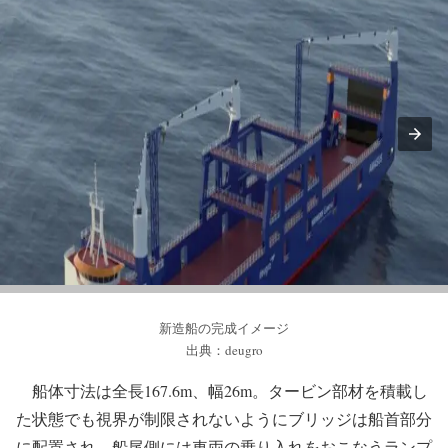
新造船の完成イメージ
出典：deugro
船体寸法は全長167.6m、幅26m。タービン部材を積載し
た状態でも視界が制限されないようにブリッジは船首部分
に配置され、船尾側には車両の乗り入れをおこなうランプ