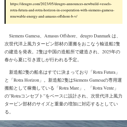
https://deugro.com/2023/05/deugro-announces-newbuild-vessels-
rotra-futura-and-rotra-horizon-in-cooperation-with-siemens-gamesa-
renewable-energy-and-amasus-offshore-b-v/
Siemens Gamesa、Amasus Offshore、deugro Danmark は、
次世代洋上風力タービン部材の運搬をおこなう輸送船2隻
の建造を発表。2隻は中国の造船所で建造され、2025年の
春から夏に引き渡しが行われる予定。
新造船2隻の船名はすでに決まっており「Rotra Futura」
と「Rotra Horizon」。新造船2隻はSiemens Gamesaの専用運
搬船として稼働している「Rotra Mare」、「Rotra Vente」
の”Rotraコンセプト”をベースに設計され、次世代洋上風力
タービン部材のサイズと重量の増加に対応するとしてい
る。