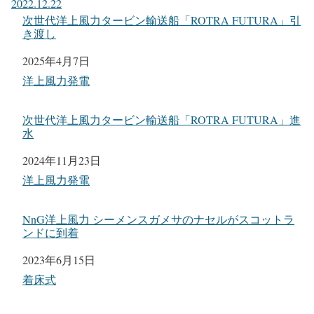
2022.12.22
次世代洋上風力タービン輸送船「ROTRA FUTURA」引
き渡し
日付
2025年4月7日
関連理由
洋上風力発電
次世代洋上風力タービン輸送船「ROTRA FUTURA」進
水
日付
2024年11月23日
関連理由
洋上風力発電
NnG洋上風力 シーメンスガメサのナセルがスコットラ
ンドに到着
日付
2023年6月15日
関連理由
着床式