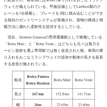
ウェイが備えられている。甲板設備としてLiebherr製のク
レーンを3台搭載し、ブレードを3段に積み込むことができ
る独自のガントリーシステムが装備され、貨物の構成と積
載方法に優れた柔軟性を提供するとしている。
現在、Siemens Gamesaの専用運搬船として稼働している
「Rotra Mare」と「Rotra Vente」はどちらも元々は風力タ
ービン資材を運ぶ専用船では無く改造された船。車両の乗
り入れをおこなうランプウェイの追加や船体の長さを延長
する改造が施されている。
Rotra Futura
船名
Rotra Mare
Rotra Vente
Rotra Horizon
167.6m
長さ
152.84m
141.51m
26m
幅
23.65m
23.60m