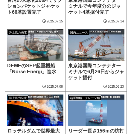
台湾の大彰化2b&4でサク
東京港国際コンテナター
ションバケットジャケッ
ミナルで今年度分のジャ
ト66基設置完了
ケット4基据付完了
2025.07.15
2025.07.14
洋上風力発電
国内ニュース
DEMEのSEP起重機船
東京港国際コンテナター
「Norse Energi」進水
ミナルで6月26日からジャ
ケット据付
2025.07.08
2025.06.23
洋上風力発電
起重機船、クレーン船
ロッテルダムで世界最大
リーダー長さ156ｍの杭打