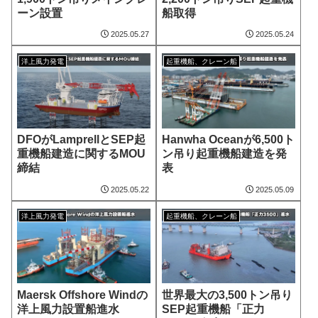
ーン設置
船取得
2025.05.27
2025.05.24
洋上風力発電
起重機船、クレーン船
DFOがLamprellとSEP起
Hanwha Oceanが6,500ト
重機船建造に関するMOU
ン吊り起重機船建造を発
締結
表
2025.05.22
2025.05.09
洋上風力発電
起重機船、クレーン船
Maersk Offshore Windの
世界最大の3,500トン吊り
洋上風力設置船進水
SEP起重機船「正力