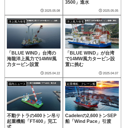
3500」進水
2025.05.08
2025.05.05
洋上風力発電
洋上風力発電
「BLUE WIND」台湾の
「BLUE WIND」が台湾
海龍洋上風力で14MW風
で14MW風力タービン設
力タービン設置
置に挑む
2025.04.22
2025.04.07
国内ニュース
起重機船、クレーン船
不動テトラの400トン吊り
Cadelerの2,600トンSEP
起重機船「FT400」完工
船「Wind Pace」引渡
式