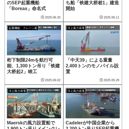
のSEP起重機船
ち船「铁建大桥桩1」建造
「Boreas」命名式
開始
2025.06.20
2025.06.11
起重機船、クレーン船
洋上風力発電
桁下制限24mを航行可
「中天39」による重量
能、1,300トン吊り「铁建
2,400トンのモノパイル設
大桥起2」竣工
置
2025.06.02
2025.05.29
洋上風力発電
洋上風力発電
Maerskの風力設置船で
Cadelerが中国企業から
1,900トン吊りメインクレ
2,200トン吊りSEP起重機