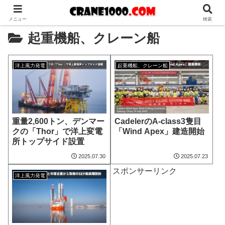
メニュー
検索
起重機船、クレーン船
洋上風力発電
起重機船、クレーン船
重量2,600トン、デンマー
CadelerのA-class3隻目
クの「Thor」で洋上変電
「Wind Apex」建造開始
所トップサイド設置
2025.07.30
2025.07.23
スポンサーリンク
洋上風力発電