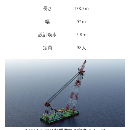
長さ
138.5ｍ
幅
52ｍ
設計喫水
5.8ｍ
定員
58人