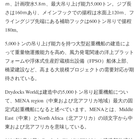
ｍ、計画喫水5.8ｍ、最大吊り上げ能力5,000トン。ジブ長
さは160ｍあり、メインフックでの揚程は水面上120ｍ、フ
ライングジブ先端にある補助フックは600トン吊りで揚程
180m。
5,000トンの吊り上げ能力を持つ大型起重機船の建造によ
って重量物運搬能力を高め、風力発電関連の洋上プラット
フォームや浮体式生産貯蔵積出設備（FPSO）船体上部、
橋梁建設など、高まる大規模プロジェクトの需要対応が期
待されている。
Drydocks Worldは建造中の5,000トン吊り起重機船につい
て、MENA region（中東および北アフリカ地域）最大の固
定式起重機船になると述べています。MENAとは、Middle
East（中東）とNorth Africa（北アフリカ）の頭文字から中
東および北アフリカを意味している。