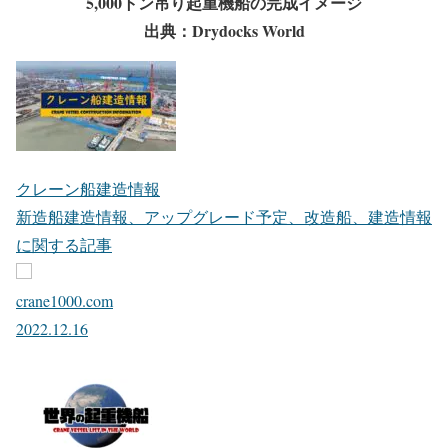
5,000トン吊り起重機船の完成イメージ
出典：Drydocks World
クレーン船建造情報
新造船建造情報、アップグレード予定、改造船、建造情報
に関する記事
crane1000.com
2022.12.16