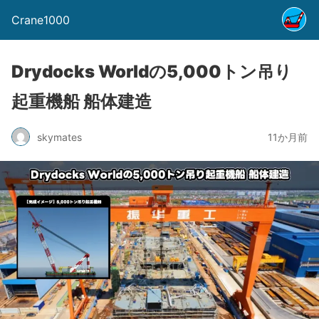
Crane1000
Drydocks Worldの5,000トン吊り
起重機船 船体建造
skymates
11か月前