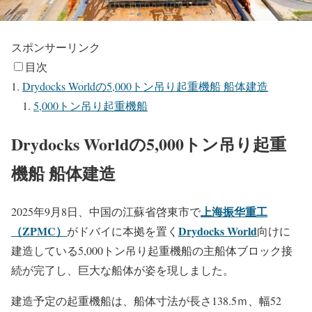
スポンサーリンク
目次
Drydocks Worldの5,000トン吊り起重機船 船体建造
5,000トン吊り起重機船
Drydocks Worldの5,000トン吊り起重
機船 船体建造
上海振华重工
2025年9月8日、中国の江蘇省啓東市で
（ZPMC）
Drydocks World
がドバイに本拠を置く
向けに
建造している5,000トン吊り起重機船の主船体ブロック接
続が完了し、巨大な船体が姿を現しました。
建造予定の起重機船は、船体寸法が長さ138.5ｍ、幅52