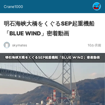
Crane1000
明石海峡大橋をくぐるSEP起重機船
「BLUE WIND」密着動画
skymates
10か月前