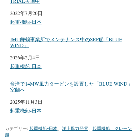
TRIAL実施中
日付
2022年7月20日
関連理由
起重機船-日本
JMU舞鶴事業所でメンテナンス中のSEP船「BLUE
WIND」
日付
2026年2月4日
関連理由
起重機船-日本
台湾で14MW風力タービンを設置した「BLUE WIND」
室蘭へ
日付
2025年11月3日
関連理由
起重機船-日本
カテゴリー:
起重機船-日本
、
洋上風力発電
、
起重機船、クレーン
船