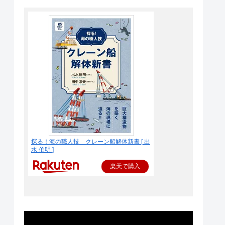
探る！海の職人技 クレーン船解体新書 [ 出
水 伯明 ]
楽天で購入