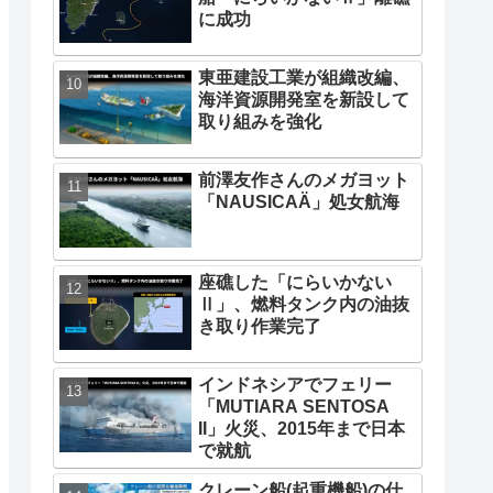
に成功
東亜建設工業が組織改編、
海洋資源開発室を新設して
取り組みを強化
前澤友作さんのメガヨット
「NAUSICAÄ」処女航海
座礁した「にらいかない
Ⅱ」、燃料タンク内の油抜
き取り作業完了
インドネシアでフェリー
「MUTIARA SENTOSA
II」火災、2015年まで日本
で就航
クレーン船(起重機船)の仕