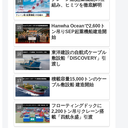
組み、ヒミツを徹底解明
Hanwha Oceanで2,600ト
ン吊りSEP起重機船建造開
始
東洋建設の自航式ケーブル
敷設船「DISCOVERY」引
渡し
積載容量15,000トンのケー
ブル敷設船 建造開始
フローティングドックに
2,200トン吊りクレーン搭
載「四航永盛」引渡