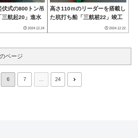
伏式の800トン吊
高さ110ｍのリーダーを搭載し
三航起20」進水
た杭打ち船「三航桩22」竣工
2024.12.24
2024.12.22
のページ
次
6
7
…
24
へ