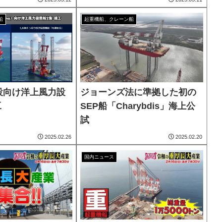
船
起重機船、クレーン船
設向け洋上風力設
ジョーンズ法に準拠した初の
工
SEP船「Charybdis」海上公
試
2025.02.26
2025.02.20
国内ニュース