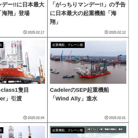
デー!!に日本最大
「がっちりマンデー!!」の予告
「海翔」登場
に日本最大の起重機船「海
翔」
2025.02.17
2025.02.12
船
起重機船、クレーン船
-class1隻目
CadelerのSEP起重機船
ker」引渡
「Wind Ally」進水
2025.02.04
2025.02.01
船
起重機船、クレーン船