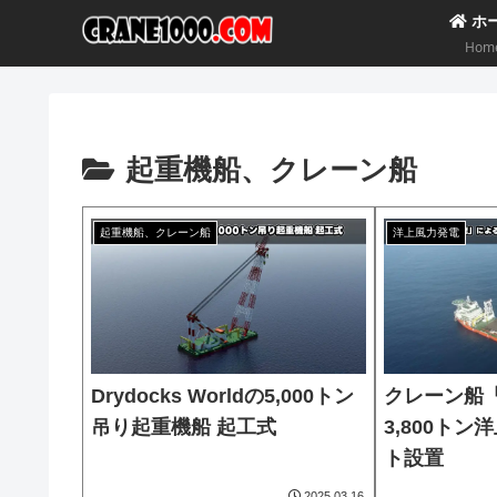
ホ
Hom
起重機船、クレーン船
起重機船、クレーン船
洋上風力発電
Drydocks Worldの5,000トン
クレーン船
吊り起重機船 起工式
3,800ト
ト設置
2025.03.16