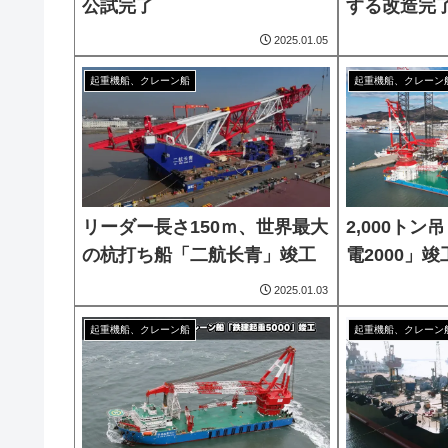
公試完了
する改造完
2025.01.05
起重機船、クレーン船
起重機船、クレーン
リーダー長さ150ｍ、世界最大
2,000トン
の杭打ち船「二航长青」竣工
電2000」竣
2025.01.03
起重機船、クレーン船
起重機船、クレーン