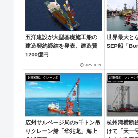
五洋建設が大型基礎施工船の
世界最大となる
建造契約締結を発表、建造費
SEP船「Bo
1200億円
2025.01.29
起重機船、クレーン船
起重機船、クレーン
広州サルベージ局の5千トン吊
杭州湾横断
りクレーン船「华兆龙」海上
けて「天一