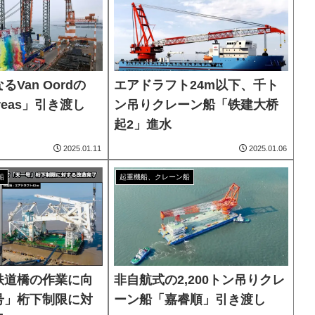
Van Oordの
エアドラフト24m以下、千ト
reas」引き渡し
ン吊りクレーン船「铁建大桥
起2」進水
2025.01.11
2025.01.06
船
起重機船、クレーン船
鉄道橋の作業に向
非自航式の2,200トン吊りクレ
号」桁下制限に対
ーン船「嘉睿順」引き渡し