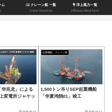
ーム
クレーン船 一覧
洋上風力一覧
e
Crane Vessel list
Offshore Wind Farm
起重機船、クレーン船
「华兆龙」による
1,500トン吊りSEP起重機船
ン洋上変電所ジャケッ
「华夏鸿鹄01」竣工
2025.03.12
2025.03.11