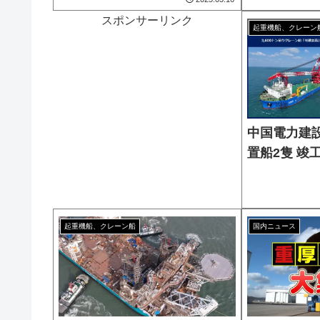
スポンサーリンク
起重機船、クレーン
中国電力建
置船2隻 竣
起重機船、クレーン船
国内ニュース