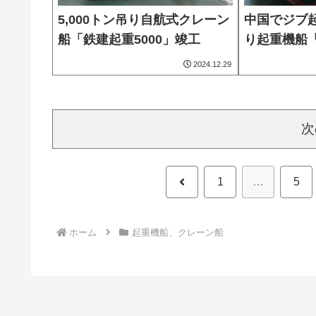
5,000トン吊り自航式クレーン
中国でジブ起
船「鉄建起重5000」竣工
り起重機船「
2024.12.29
次
前
1
…
5
へ
ホーム
起重機船、クレーン船