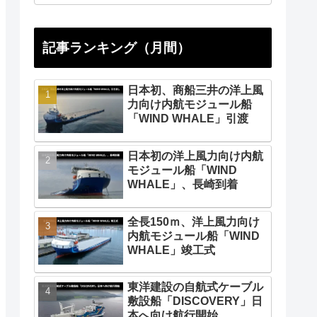
記事ランキング（月間）
日本初、商船三井の洋上風
力向け内航モジュール船
「WIND WHALE」引渡
日本初の洋上風力向け内航
モジュール船「WIND
WHALE」、長崎到着
全長150ｍ、洋上風力向け
内航モジュール船「WIND
WHALE」竣工式
東洋建設の自航式ケーブル
敷設船「DISCOVERY」日
本へ向け航行開始