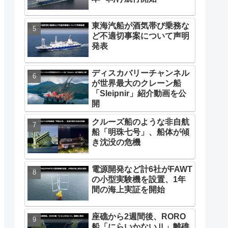
東海汽船が酒気帯び乗務な
ど不適切事案について声明
発表
ディスカバリーチャンネル
が世界最大のクレーン船
「Sleipnir」紹介動画を公
開
クルーズ船のような非自航
船「明珠七号」、船体が傾
き沈没の危機
電源開発など計6社がFAWT
の小型実験機を設置、1年
間の海上実証を開始
座礁から2週間後、RORO
船「にらいかないⅡ」離礁