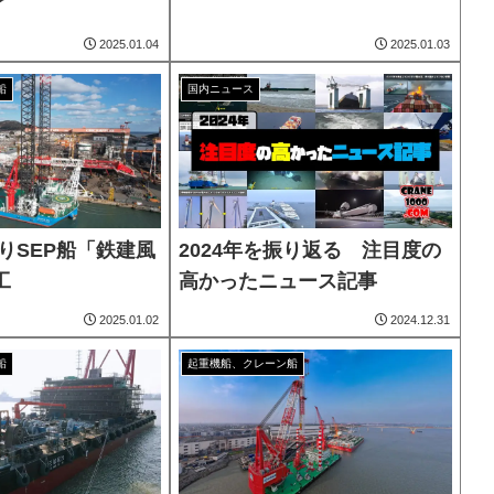
了
2025.01.04
2025.01.03
船
国内ニュース
吊りSEP船「鉄建風
2024年を振り返る 注目度の
工
高かったニュース記事
2025.01.02
2024.12.31
船
起重機船、クレーン船