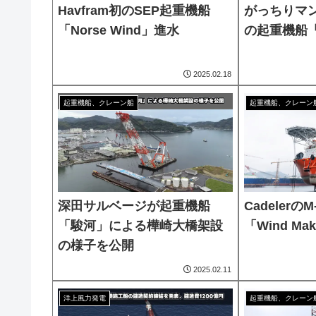
Havfram初のSEP起重機船
がっちりマン
「Norse Wind」進水
の起重機船
2025.02.18
起重機船、クレーン船
起重機船、クレーン
深田サルベージが起重機船
CadelerのM
「駿河」による樺崎大橋架設
「Wind Ma
の様子を公開
2025.02.11
洋上風力発電
起重機船、クレーン