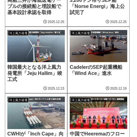
商船三井が海底送電ケー
3,200トン吊りSEP船
ブルの接続船と埋設船で
「Norse Energi」海上公
基本設計承認を取得
試完了
2025.12.25
2025.12.25
洋上風力発電
洋上風力発電
韓国最大となる洋上風力
CadelerのSEP起重機船
発電所「Jeju Hallim」竣
「Wind Ace」進水
工式
2025.12.23
2025.12.19
洋上風力発電
洋上風力発電
CWHIが「Inch Cape」向
中国でHeeremaのフロー