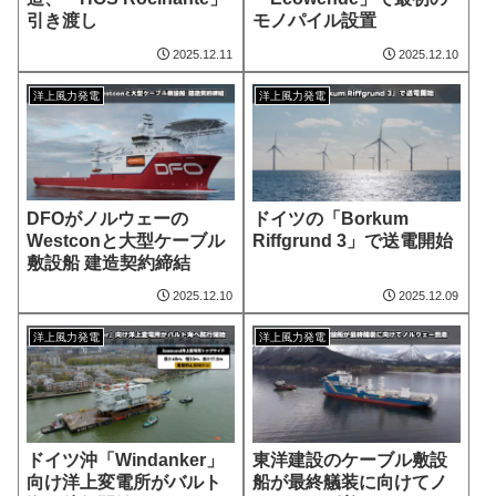
引き渡し
モノパイル設置
2025.12.11
2025.12.10
洋上風力発電
洋上風力発電
DFOがノルウェーの
ドイツの「Borkum
Westconと大型ケーブル
Riffgrund 3」で送電開始
敷設船 建造契約締結
2025.12.10
2025.12.09
洋上風力発電
洋上風力発電
ドイツ沖「Windanker」
東洋建設のケーブル敷設
向け洋上変電所がバルト
船が最終艤装に向けてノ