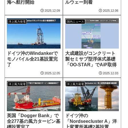
海へ航行開始
ルウェー到着
2025.12.09
2025.12.06
洋上風力発電
国内ニュース
大成建設がコンクリート
ドイツ沖のWindankerで
製セミサブ型浮体式基礎
モノパイル全21基設置完
「OO-STAR」でAiP取得
了
2025.12.05
2025.12.03
洋上風力発電
洋上風力発電
英国「Dogger Bank」で
ドイツ沖の
全277基の風力タービン基
「Nordseecluster A」洋
礎設置完了
上変電所基礎2基設置