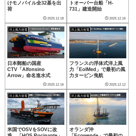
けモノパイル全32基を出
トオーバー台船「H-
荷
731」建造開始
2025.12.18
2025.12.16
洋上風力発電
洋上風力発電
日本郵船の国産
フランスの浮体式洋上風
CTV「Alfonsino
力「EolMed」で最初の風
Arrow」命名進水式
力タービン曳航
2025.12.16
2025.12.12
洋上風力発電
洋上風力発電
米国でOSVをSOVに改
オランダ沖
造、「HOS Rocinante」
「Ecowende」で最初の