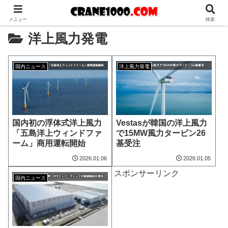
メニュー
検索
洋上風力発電
国内ニュース
洋上風力発電
国内初の浮体式洋上風力
Vestasが韓国の洋上風力
「五島洋上ウィンドファ
で15MW風力タービン26
ーム」商用運転開始
基受注
2026.01.06
2026.01.05
スポンサーリンク
国内ニュース