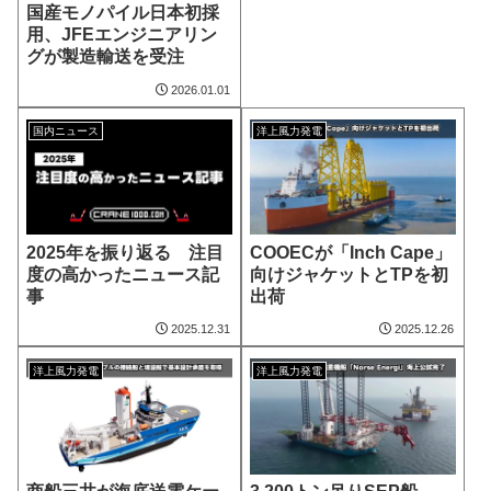
国産モノパイル日本初採
用、JFEエンジニアリン
グが製造輸送を受注
2026.01.01
国内ニュース
洋上風力発電
2025年を振り返る 注目
COOECが「Inch Cape」
度の高かったニュース記
向けジャケットとTPを初
事
出荷
2025.12.31
2025.12.26
洋上風力発電
洋上風力発電