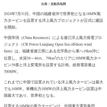
出典：龙船风电网
2024年7月31日、中国の福建省沖で世界初となる18MW風
力タービンを設置する洋上風力プロジェクトが正式に建設
を開始。
中国华润（China Resources）による連江洋上風力発電プロ
ジェクト（CR Power Lianjiang Open Sea offshore wind
farm）は、福建省連江県にある北竿島から東へ18km沖に
2
位置し、水深38～46ｍ、79km
のエリアに18MW風力ター
ビン39基と洋上変電所を設置する計画。総発電容量は
700MW。
これまでに中国で設置されている洋上風力タービンは最大
でも16MW。単機出力18MWの洋上風力タービン設置は中
国最大であり、世界初となる。
設置する18MWの風力タービンは、中国東方電気集団