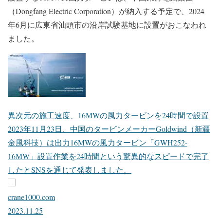
（Dongfang Electric Corporation）が納入する予定で、2024
年6月に広東省汕頭市の沿岸試験基地に設置がおこなわれ
ました。
異次元の施工速度、16MWの風力タービンを24時間で設置
2023年11月23日、中国のタービンメーカーGoldwind（新疆
金風科技）は出力16MWの風力タービン「GWH252-
16MW」設置作業を24時間という驚異的なスピードで完了
したとSNSを通じて発表しました。
crane1000.com
2023.11.25