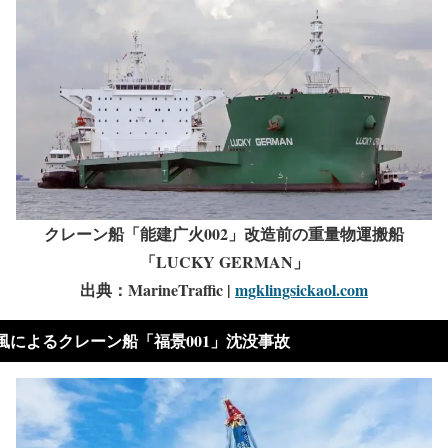
クレーン船「能建广火002」改造前の重量物運搬船
「LUCKY GERMAN」
出典：MarineTraffic |
mgklingsickaol.com
風によるクレーン船「福景001」沈没事故