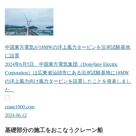
中国東方電気が18MWの洋上風力タービンを沿岸試験基地
に設置
2024年6月5日、中国東方電気集団（Dongfang Electric
Corporation）は広東省汕頭市にある沿岸試験基地に18MW
の洋上風力向け風力タービンを設置したことを発表しまし
た。
crane1000.com
2024.06.12
基礎部分の施工をおこなうクレーン船