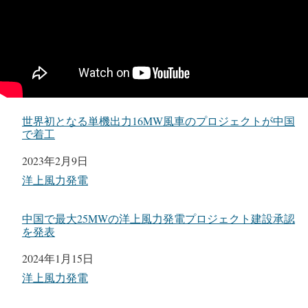
世界初となる単機出力16MW風車のプロジェクトが中国
で着工
日付
2023年2月9日
関連理由
洋上風力発電
中国で最大25MWの洋上風力発電プロジェクト建設承認
を発表
日付
2024年1月15日
関連理由
洋上風力発電