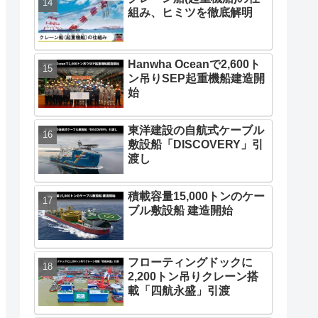
組み、ヒミツを徹底解明
Hanwha Oceanで2,600ト
ン吊りSEP起重機船建造開
始
東洋建設の自航式ケーブル
敷設船「DISCOVERY」引
渡し
積載容量15,000トンのケー
ブル敷設船 建造開始
フローティングドックに
2,200トン吊りクレーン搭
載「四航永盛」引渡