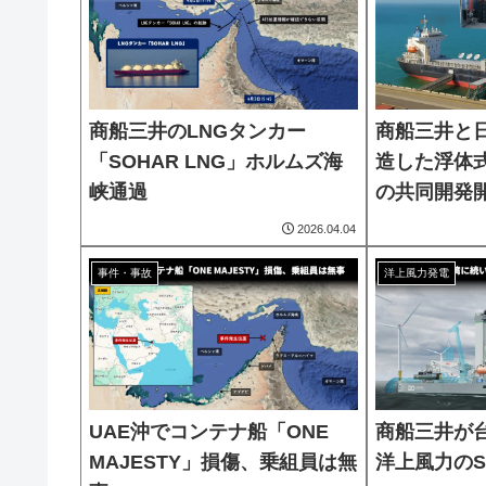
商船三井のLNGタンカー
商船三井と
「SOHAR LNG」ホルムズ海
造した浮体
峡通過
の共同開発
2026.04.04
事件・事故
洋上風力発電
UAE沖でコンテナ船「ONE
商船三井が
MAJESTY」損傷、乗組員は無
洋上風力のS