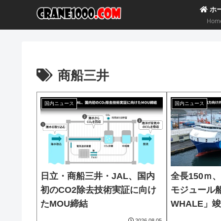
ホ
Hom
商船三井
国内ニュース
国内ニュース
日立・商船三井・JAL、国内
全長150ｍ
初のCO2除去技術実証に向け
モジュール船
たMOU締結
WHALE」
2026.08.05