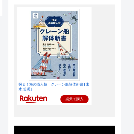
探る！海の職人技 クレーン船解体新書 [ 出
水 伯明 ]
楽天で購入