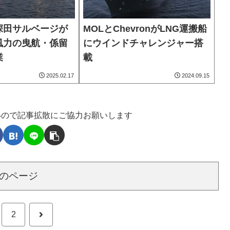
深田サルベージが
MOLとChevronがLNG運搬船
風力の曳航・係留
にウインドチャレンジャー搭
業
載
2025.02.17
2024.09.15
いので記事拡散にご協力お願いします
のページ
次
2