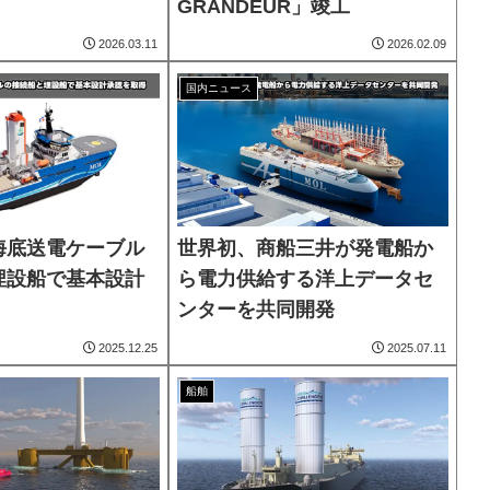
GRANDEUR」竣工
2026.03.11
2026.02.09
国内ニュース
海底送電ケーブル
世界初、商船三井が発電船か
埋設船で基本設計
ら電力供給する洋上データセ
ンターを共同開発
2025.12.25
2025.07.11
船舶