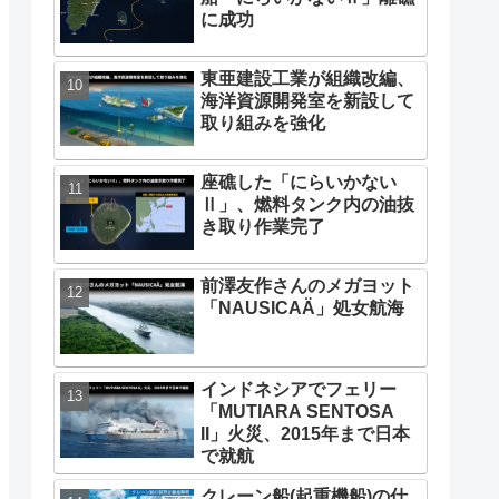
に成功
東亜建設工業が組織改編、
海洋資源開発室を新設して
取り組みを強化
座礁した「にらいかない
Ⅱ」、燃料タンク内の油抜
き取り作業完了
前澤友作さんのメガヨット
「NAUSICAÄ」処女航海
インドネシアでフェリー
「MUTIARA SENTOSA
II」火災、2015年まで日本
で就航
クレーン船(起重機船)の仕