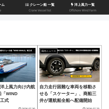
ーム
クレーン船 一覧
洋上風力一覧
e
Crane Vessel list
Offshore Wind Farm
国内ニュース
、洋上風力向け内航
自力走行困難な車両を移動さ
「WIND
せる「スケーター」、商船三
竣工式
井が運航船全船へ配備開始
2026.07.30
2026.07.23