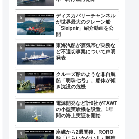
ディスカバリーチャンネル
が世界最大のクレーン船
「Sleipnir」紹介動画を公
開
東海汽船が酒気帯び乗務な
ど不適切事案について声明
発表
クルーズ船のような非自航
船「明珠七号」、船体が傾
き沈没の危機
電源開発など計6社がFAWT
の小型実験機を設置、1年
間の海上実証を開始
座礁から2週間後、RORO
船「にらいかないⅡ」離礁