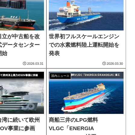
日立が中古船を改
世界初フルスケールエンジン
式データセンター
での水素燃料陸上運転開始を
開始
発表
2026.03.31
2026.03.30
国内ニュース
台湾に続いて欧州
商船三井のLPG燃料
OV事業に参画
VLGC「ENERGIA