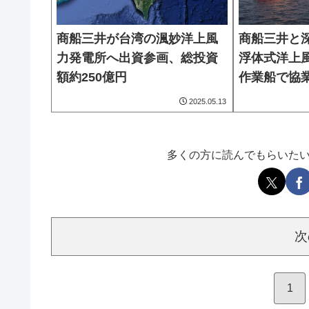
商船三井が台湾の渢妙洋上風
商船三井と
力発電所へ出資参画、総投資
浮体式洋上
額約250億円
作業船で協
2025.05.13
多くの方に読んでもらいた
次
1