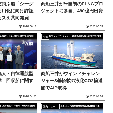
空飛ぶ船「シーグ
商船三井が米国初のFLNGプロ
商用化に向け許認
ジェクトに参画、480億円出資
セスを共同開発
2026.06.11
2026.06.05
船舶
無人・自律運航型
商船三井がウインドチャレン
洋上回収船に関す
ジャー3基搭載の液化CO2輸送
船でAiP取得
2026.04.28
2026.04.24
国内ニュース