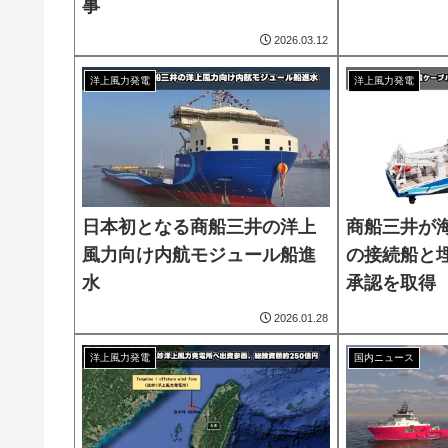
事
2026.03.12
洋上風力発電
洋上風力発電
日本初となる商船三井の洋上
商船三井が
風力向け内航モジュール船進
の接続船と
水
承認を取得
2026.01.28
洋上風力発電
国内ニュース