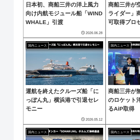
日本初、商船三井の洋上風力
商船三井が
向け内航モジュール船「WIND
ライダー」
WHALE」引渡
可取得プロ
2026.06.28
国内ニュース
国内ニュース
運航を終えたクルーズ船「に
商船三井が
っぽん丸」横浜港で引退セレ
のロケット
モニー
るAiP取得
2026.05.12
国内ニュース
国内ニュース