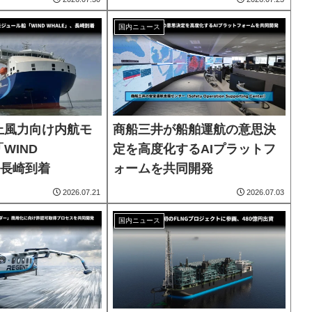
国内ニュース
上風力向け内航モ
商船三井が船舶運航の意思決
WIND
定を高度化するAIプラットフ
、長崎到着
ォームを共同開発
2026.07.21
2026.07.03
国内ニュース