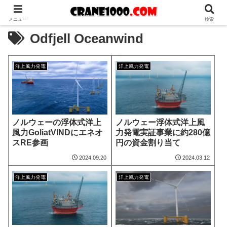
メニュー
検索
Odfjell Oceanwind
洋上風力発電
洋上風力発電
ノルウェーの浮体式洋上
ノルウェー浮体式洋上風
風力GoliatVINDにエネオ
力発電実証事業に約280億
スRE参画
円の資金割り当て
2024.09.20
2024.03.12
洋上風力発電
洋上風力発電