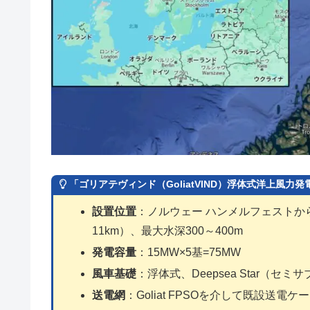
「ゴリアテヴィンド（GoliatVIND）浮体式洋上風力
設置位置
：ノルウェー ハンメルフェストから北
11km）、最大水深300～400m
発電容量
：15MW×5基=75MW
風車基礎
：浮体式、Deepsea Star（セミ
送電網
：Goliat FPSOを介して既設送電