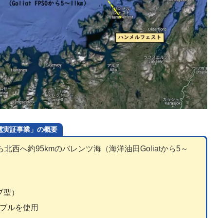
発電実証事業」の概要
西へ約95kmのバレンツ海（海洋油田Goliatから5～
サブ型）
ケーブルを使用