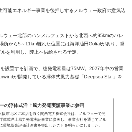
生可能エネルギー事業を後押しするノルウェー政府の意気込
、ノルウェー北部のハンメルフェストから北西へ約95kmのバレ
所から5～11km離れた位置には海洋油田Goliatがあり、発
ケーブルを利用し、陸上へ供給される予定。
を設置する計画で、総発電容量は75MW。2027年中の営業
nwindが開発している浮体式風力基礎「Deepsea Star」を
ーの浮体式洋上風力発電実証事業に参画
本の大阪市北区に本店を置く関西電力株式会社は、ノルウェーで開
浮体式洋上風力発電実証事業に参画し、事業会社を通じてノル
に環境影響評価計画書を提出したことを明らかにしました。