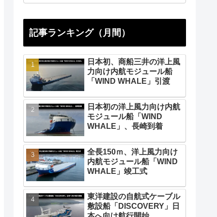
記事ランキング（月間）
日本初、商船三井の洋上風
力向け内航モジュール船
「WIND WHALE」引渡
日本初の洋上風力向け内航
モジュール船「WIND
WHALE」、長崎到着
全長150ｍ、洋上風力向け
内航モジュール船「WIND
WHALE」竣工式
東洋建設の自航式ケーブル
敷設船「DISCOVERY」日
本へ向け航行開始