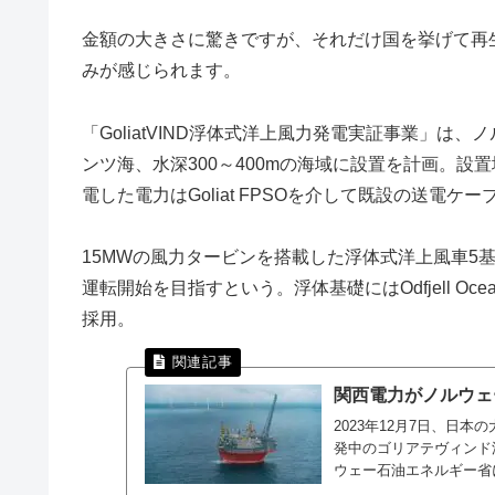
金額の大きさに驚きですが、それだけ国を挙げて再
みが感じられます。
「GoliatVIND浮体式洋上風力発電実証事業」は
ンツ海、水深300～400mの海域に設置を計画。設置場
電した電力はGoliat FPSOを介して既設の送電
15MWの風力タービンを搭載した浮体式洋上風車5基
運転開始を目指すという。浮体基礎にはOdfjell Ocea
採用。
関西電力がノルウェ
2023年12月7日、日
発中のゴリアテヴィンド
ウェー石油エネルギー省