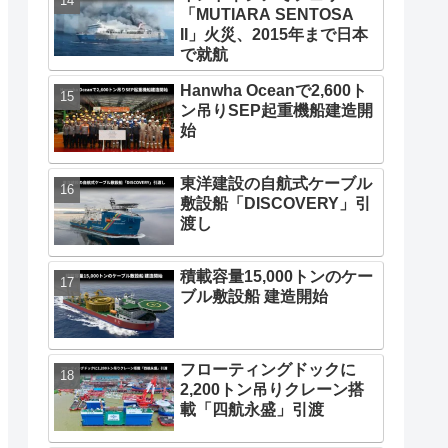
「MUTIARA SENTOSA
II」火災、2015年まで日本
で就航
Hanwha Oceanで2,600ト
ン吊りSEP起重機船建造開
始
東洋建設の自航式ケーブル
敷設船「DISCOVERY」引
渡し
積載容量15,000トンのケー
ブル敷設船 建造開始
フローティングドックに
2,200トン吊りクレーン搭
載「四航永盛」引渡