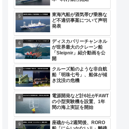
東海汽船が酒気帯び乗務な
ど不適切事案について声明
発表
ディスカバリーチャンネル
が世界最大のクレーン船
「Sleipnir」紹介動画を公
開
クルーズ船のような非自航
船「明珠七号」、船体が傾
き沈没の危機
電源開発など計6社がFAWT
の小型実験機を設置、1年
間の海上実証を開始
座礁から2週間後、RORO
船「にらいかないⅡ」離礁