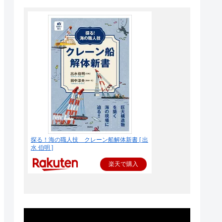
探る！海の職人技 クレーン船解体新書 [ 出
水 伯明 ]
楽天で購入