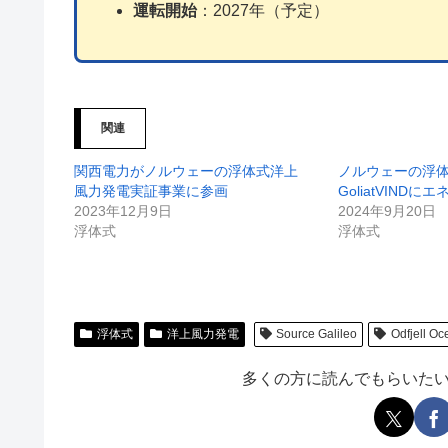
運転開始
：2027年（予定）
関連
関西電力がノルウェーの浮体式洋上
ノルウェーの浮
風力発電実証事業に参画
GoliatVINDに
2023年12月9日
2024年9月20日
浮体式
浮体式
浮体式
洋上風力発電
Source Galileo
Odfjell O
多くの方に読んでもらいた