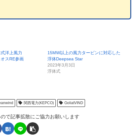
体式洋上風力
15MW以上の風力タービンに対応した
エネオスRE参画
浮体Deepsea Star
2023年3月3日
浮体式
ceanwind
関西電力(KEPCO)
GoliatVIND
いので記事拡散にご協力お願いします