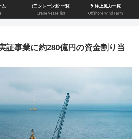
ーム
クレーン船 一覧
洋上風力一覧
e
Crane Vessel list
Offshore Wind Farm
実証事業に約280億円の資金割り当