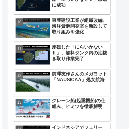
に成功
東亜建設工業が組織改編、
海洋資源開発室を新設して
取り組みを強化
座礁した「にらいかない
Ⅱ」、燃料タンク内の油抜
き取り作業完了
前澤友作さんのメガヨット
「NAUSICAÄ」処女航海
クレーン船(起重機船)の仕
組み、ヒミツを徹底解明
インドネシアでフェリー