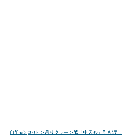
自航式5,000トン吊りクレーン船「中天39」引き渡し