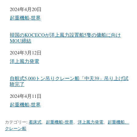
日付
2024年4月20日
関連理由
起重機船-世界
韓国のKOCECOが洋上風力設置船5隻の傭船に向け
MOU締結
日付
2024年3月12日
関連理由
洋上風力発電
自航式5,000トン吊りクレーン船「中天39」吊り上げ試
験完了
日付
2024年4月11日
関連理由
起重機船-世界
カテゴリー:
着床式
、
起重機船-世界
、
洋上風力発電
、
起重機船、
クレーン船