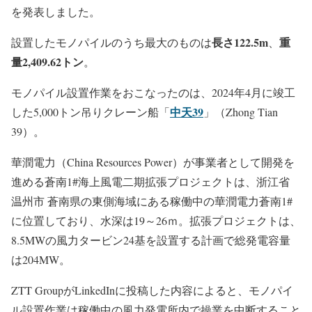
を発表しました。
長さ122.5m
重
設置したモノパイルのうち最大のものは
、
量2,409.62トン
。
モノパイル設置作業をおこなったのは、2024年4月に竣工
中天39
した5,000トン吊りクレーン船「
」（Zhong Tian
39）。
華潤電力（China Resources Power）が事業者として開発を
進める蒼南1#海上風電二期拡張プロジェクトは、浙江省
温州市 蒼南県の東側海域にある稼働中の華潤電力蒼南1#
に位置しており、水深は19～26ｍ。拡張プロジェクトは、
8.5MWの風力タービン24基を設置する計画で総発電容量
は204MW。
ZTT GroupがLinkedInに投稿した内容によると、モノパイ
ル設置作業は稼働中の風力発電所内で操業を中断すること