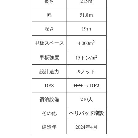
長さ
215ｍ
幅
51.8ｍ
深さ
19ｍ
2
甲板スペース
4,000m
2
甲板強度
15トン/m
設計速力
9ノット
DP2
DPS
DP1
→
210人
宿泊設備
ヘリパッド増設
その他
建造年
2024年4月