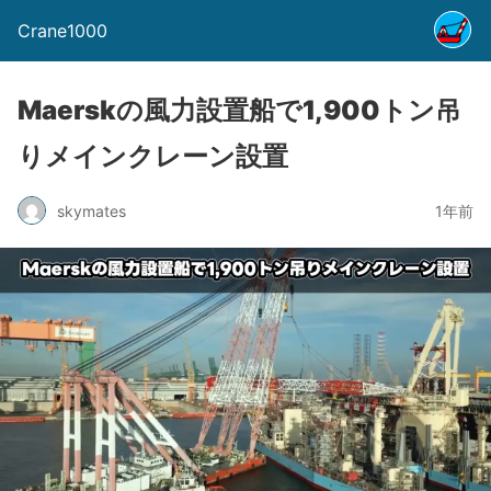
Crane1000
Maerskの風力設置船で1,900トン吊
りメインクレーン設置
skymates
1年前