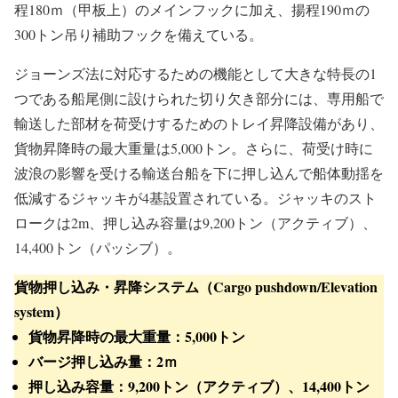
程180ｍ（甲板上）のメインフックに加え、揚程190ｍの
300トン吊り補助フックを備えている。
ジョーンズ法に対応するための機能として大きな特長の1
つである船尾側に設けられた切り欠き部分には、専用船で
輸送した部材を荷受けするためのトレイ昇降設備があり、
貨物昇降時の最大重量は5,000トン。さらに、荷受け時に
波浪の影響を受ける輸送台船を下に押し込んで船体動揺を
低減するジャッキが4基設置されている。ジャッキのスト
ロークは2m、押し込み容量は9,200トン（アクティブ）、
14,400トン（パッシブ）。
貨物押し込み・昇降システム（Cargo pushdown/Elevation
system）
貨物昇降時の最大重量：
5,000トン
バージ押し込み量：
2ｍ
押し込み容量：
9,200トン（アクティブ）
、
14,400トン