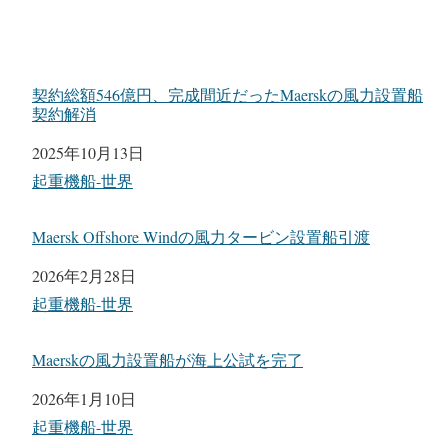
契約総額546億円、完成間近だったMaerskの風力設置船
契約解消
日付
2025年10月13日
関連理由
起重機船-世界
Maersk Offshore Windの風力タービン設置船引渡
日付
2026年2月28日
関連理由
起重機船-世界
Maerskの風力設置船が海上公試を完了
日付
2026年1月10日
関連理由
起重機船-世界