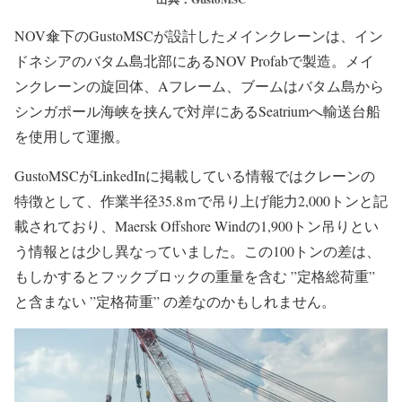
NOV傘下のGustoMSCが設計したメインクレーンは、イン
ドネシアのバタム島北部にあるNOV Profabで製造。メイ
ンクレーンの旋回体、Aフレーム、ブームはバタム島から
シンガポール海峡を挟んで対岸にあるSeatriumへ輸送台船
を使用して運搬。
GustoMSCがLinkedInに掲載している情報ではクレーンの
特徴として、作業半径35.8ｍで吊り上げ能力2,000トンと記
載されており、Maersk Offshore Windの1,900トン吊りとい
う情報とは少し異なっていました。この100トンの差は、
もしかするとフックブロックの重量を含む ”定格総荷重”
と含まない ”定格荷重” の差なのかもしれません。