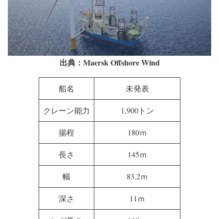
出典：Maersk Offshore Wind
船名
未発表
クレーン能力
1,900トン
揚程
180ｍ
長さ
145ｍ
幅
83.2ｍ
深さ
11ｍ