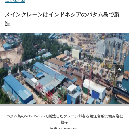
2025.05.08
メインクレーンはインドネシアのバタム島で製
造
バタム島のNOV Profabで製造したクレーン部材を輸送台船に積み込む
様子
出典：GustoMSC