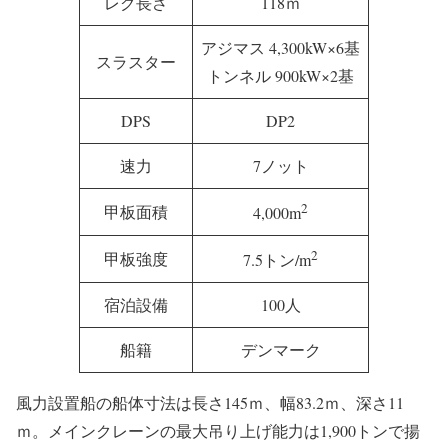
レグ長さ
118ｍ
アジマス 4,300kW×6基
スラスター
トンネル 900kW×2基
DPS
DP2
速力
7ノット
2
甲板面積
4,000m
2
甲板強度
7.5トン/m
宿泊設備
100人
船籍
デンマーク
風力設置船の船体寸法は長さ145ｍ、幅83.2ｍ、深さ11
ｍ。メインクレーンの最大吊り上げ能力は1,900トンで揚