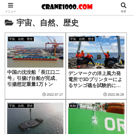
メニュー
検索
宇宙、自然、歴史
宇宙、自然、歴史
宇宙、自然、歴史
中国の沈没船「長江口二
デンマークの洋上風力発
号」引揚げ台船が完成、
電所で3Dプリンターによ
引揚想定重量1万トン
るサンゴ礁を試験的に設
置
2022.07.17
2022.06.28
宇宙、自然、歴史
船舶