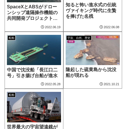
知ると怖い進水式の伝統
SpaceXとABSがドロー
ヴァイキング時代に生贄
ンシップ遠隔操作機能の
を捧げた名残
共同開発プロジェクトに
サイン
2022.06.19
2022.06.08
船舶
宇宙、自然、歴史
隆起した硫黄島から沈没
中国で沈没船「長江口二
船が現れる
号」引き揚げ台船が進水
2022.05.28
2021.10.21
船舶
世界最大の宇宙望遠鏡が