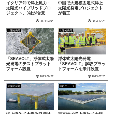
イタリア沖で洋上風力・
中国で大規模固定式洋上
太陽光ハイブリッドプロ
太陽光発電プロジェクト
ジェクト、3社が合意
が着工
2024.03.04
2023.12.28
太陽光発電
太陽光発電
「SEAVOLT」浮体式太陽
浮体式太陽光発電
光発電のテストプラット
「SEAVOLT」試験プラッ
フォーム設置
トフォームを来月設置
2023.09.27
2023.07.25
太陽光発電
国内ニュース