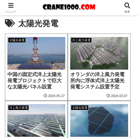
メニュー
検索
太陽光発電
太陽光発電
洋上風力発電
中国の固定式洋上太陽光
オランダの洋上風力発電
発電プロジェクトで巨大
所内に浮体式洋上太陽光
な太陽光パネル設置
発電システム設置予定
2024.05.27
2024.03.07
洋上風力発電
太陽光発電