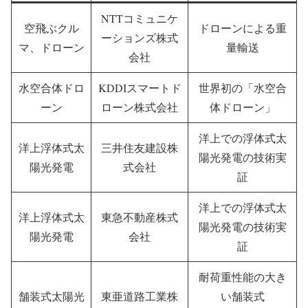
NTTコミュニケ
空飛ぶクル
ドローンによる重
ーションズ株式
マ、ドローン
量輸送
会社
水空合体ドロ
KDDIスマートド
世界初の「水空合
ーン
ローン株式会社
体ドローン」
洋上での浮体式太
洋上浮体式太
三井住友建設株
陽光発電の技術実
陽光発電
式会社
証
洋上での浮体式太
洋上浮体式太
東急不動産株式
陽光発電の技術実
陽光発電
会社
証
耐荷重性能の大き
舗装式太陽光
東亜道路工業株
い舗装式