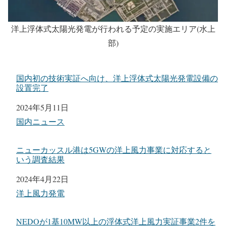
洋上浮体式太陽光発電が行われる予定の実施エリア(水上
部)
国内初の技術実証へ向け、洋上浮体式太陽光発電設備の
設置完了
日付
2024年5月11日
関連理由
国内ニュース
ニューカッスル港は5GWの洋上風力事業に対応すると
いう調査結果
日付
2024年4月22日
関連理由
洋上風力発電
NEDOが1基10MW以上の浮体式洋上風力実証事業2件を