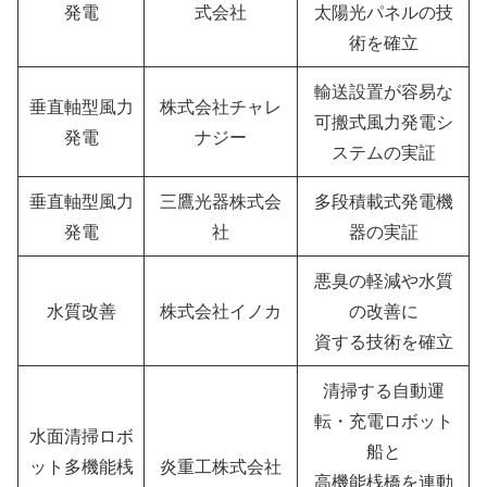
発電
式会社
太陽光パネルの技
術を確立
輸送設置が容易な
垂直軸型風力
株式会社チャレ
可搬式風力発電シ
発電
ナジー
ステムの実証
垂直軸型風力
三鷹光器株式会
多段積載式発電機
発電
社
器の実証
悪臭の軽減や水質
水質改善
株式会社イノカ
の改善に
資する技術を確立
清掃する自動運
転・充電ロボット
水面清掃ロボ
船と
ット多機能桟
炎重工株式会社
高機能桟橋を連動