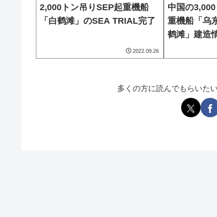
2,000トン吊りSEP起重機船
中国の3,0
「白鹤滩」のSEA TRIAL完了
重機船「乌
鹤滩」建造
2022.09.26
多くの方に読んでもらいた