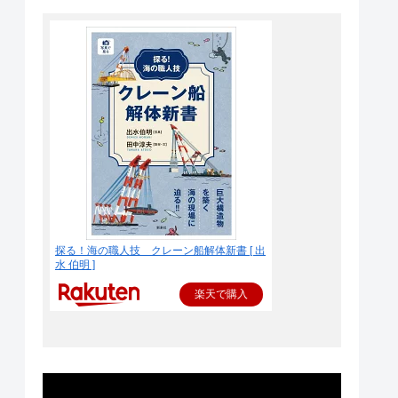
探る！海の職人技 クレーン船解体新書 [ 出
水 伯明 ]
楽天で購入