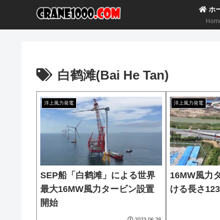
ホ
Hom
白鹤滩(Bai He Tan)
洋上風力発電
洋上風力発電
SEP船「白鹤滩」による世界
16MW風力
最大16MW風力タービン設置
ける長さ12
開始
2023.06.28