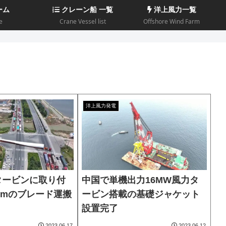
ーム
クレーン船 一覧
洋上風力一覧
e
Crane Vessel list
Offshore Wind Farm
洋上風力発電
タービンに取り付
中国で単機出力16MW風力タ
3mのブレード運搬
ービン搭載の基礎ジャケット
設置完了
2023.06.17
2023.06.12