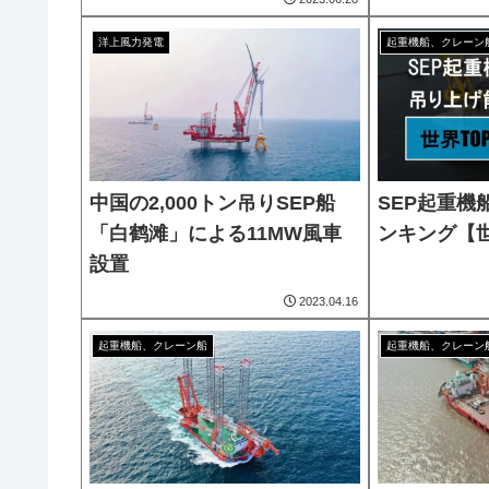
洋上風力発電
起重機船、クレーン
中国の2,000トン吊りSEP船
SEP起重機
「白鹤滩」による11MW風車
ンキング【世
設置
2023.04.16
起重機船、クレーン船
起重機船、クレーン