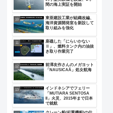
間の海上実証を開始
東亜建設工業が組織改編、
海洋資源開発室を新設して
取り組みを強化
座礁した「にらいかない
Ⅱ」、燃料タンク内の油抜
き取り作業完了
前澤友作さんのメガヨット
「NAUSICAÄ」処女航海
インドネシアでフェリー
「MUTIARA SENTOSA
II」火災、2015年まで日本
で就航
クレーン船(起重機船)の仕