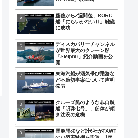
座礁から2週間後、RORO
船「にらいかないⅡ」離礁
に成功
ディスカバリーチャンネル
が世界最大のクレーン船
「Sleipnir」紹介動画を公
開
東海汽船が酒気帯び乗務な
ど不適切事案について声明
発表
クルーズ船のような非自航
船「明珠七号」、船体が傾
き沈没の危機
電源開発など計6社がFAWT
の小型実験機を設置、1年