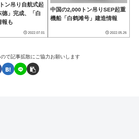
00トン吊り自航式起
中国の2,000トン吊りSEP起重
东德」完成、「白
機船「白鹤滩号」建造情報
情報も
2022.07.01
2022.05.26
いので記事拡散にご協力お願いします