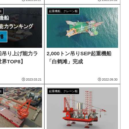
船
起重機船、クレーン船
船吊り上げ能力ラ
2,000トン吊りSEP起重機船
界TOP8】
「白鹤滩」完成
2023.03.21
2022.09.30
船
起重機船、クレーン船