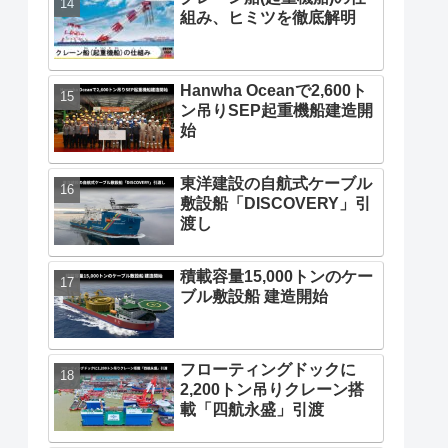
組み、ヒミツを徹底解明
Hanwha Oceanで2,600ト
ン吊りSEP起重機船建造開
始
東洋建設の自航式ケーブル
敷設船「DISCOVERY」引
渡し
積載容量15,000トンのケー
ブル敷設船 建造開始
フローティングドックに
2,200トン吊りクレーン搭
載「四航永盛」引渡