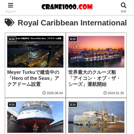
メニュー
検索
Royal Caribbean International
船舶
船舶
Meyer Turkuで建造中の
世界最大のクルーズ船
「Hero of the Seas」ア
「アイコン・オブ・ザ・
クアドーム設置
シーズ」運航開始
2026.08.04
2024.01.30
船舶
船舶