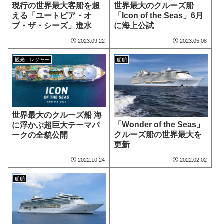
現行の世界最大客船を超
世界最大のクルーズ船
える「ユートピア・オ
「Icon of the Seas」6月
ブ・ザ・シーズ」進水
に海上公試
2023.09.22
2023.05.08
観光、レジャー
船舶
世界最大のクルーズ船 海
「Wonder of the Seas」
に浮かぶ超巨大テーマパ
クルーズ船の世界最大を
ークの全貌公開
更新
2022.10.24
2022.02.02
船舶