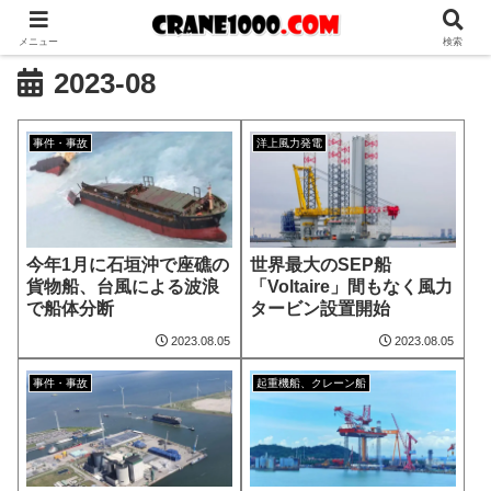
メニュー
検索
2023-08
事件・事故
洋上風力発電
今年1月に石垣沖で座礁の
世界最大のSEP船
貨物船、台風による波浪
「Voltaire」間もなく風力
で船体分断
タービン設置開始
2023.08.05
2023.08.05
事件・事故
起重機船、クレーン船