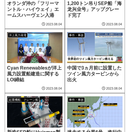
オランダ沖の「フリーマ
1,200トン吊りSEP船「海
ントル・ハイウェイ」エ
龙兴业号」アップグレー
ームスハーヴェン入港
ド完了
2023.08.04
2023.08.04
洋上風力発電
事件・事故
Cyan Renewablesが洋上
中国で3ヵ月前に設置した
風力設置船建造に関する
ツイン風力タービンから
LOI締結
出火
2023.08.04
2023.08.04
起重機船、クレーン船
事件・事故