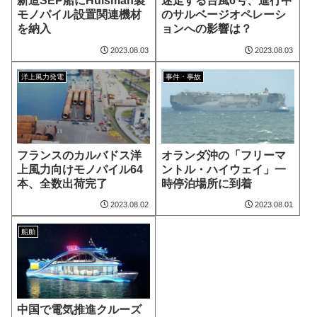
新造SEP船にHuisman製
迷走する台風6号、進行中
モノパイル設置関連機材
のサルベージオペレーシ
を納入
ョンへの影響は？
2023.08.03
2023.08.03
洋上風力発電
事件・事故
フランスのカルバドス洋
オランダ沖の「フリーマ
上風力向けモノパイル64
ントル・ハイウェイ」一
本、全数出荷完了
時停泊場所に到着
2023.08.02
2023.08.01
船舶
中国で電気推進クルーズ