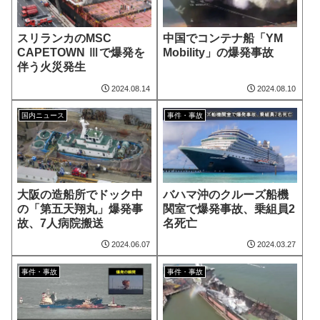
スリランカのMSC
中国でコンテナ船「YM
CAPETOWN Ⅲで爆発を
Mobility」の爆発事故
伴う火災発生
2024.08.14
2024.08.10
国内ニュース
事件・事故
大阪の造船所でドック中
バハマ沖のクルーズ船機
の「第五天翔丸」爆発事
関室で爆発事故、乗組員2
故、7人病院搬送
名死亡
2024.06.07
2024.03.27
事件・事故
事件・事故