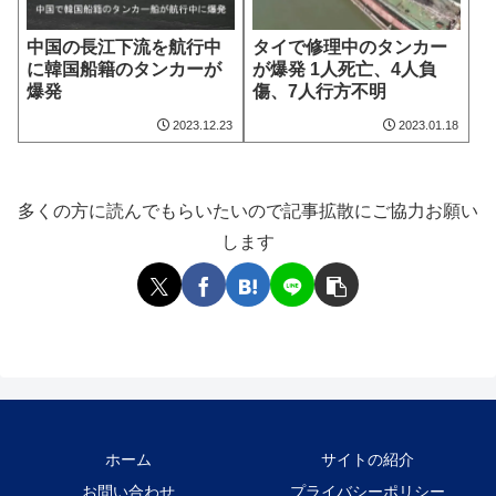
中国の長江下流を航行中
タイで修理中のタンカー
に韓国船籍のタンカーが
が爆発 1人死亡、4人負
爆発
傷、7人行方不明
2023.12.23
2023.01.18
多くの方に読んでもらいたいので記事拡散にご協力お願い
します
ホーム
サイトの紹介
お問い合わせ
プライバシーポリシー