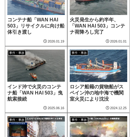
コンテナ船「WAN HAI
火災発生から約半年、
503」リサイクルに向け船
「WAN HAI 503」コンテ
体引き渡し
ナ荷降ろし完了
2026.01.19
2026.01.01
事件・事故
事件・事故
インド沖で火災のコンテ
ロシア船籍の貨物船がス
ナ船「WAN HAI 503」曳
ペイン沖の地中海で機関
航索接続
室火災により沈没
2025.06.16
2024.12.25
事件・事故
事件・事故