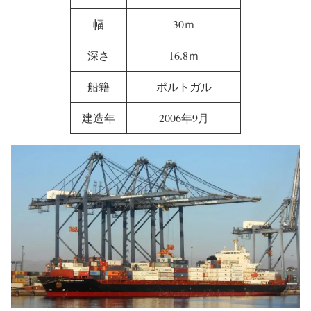
DWT
39,228トン
積載容量
2,826 TEU
長さ
222.16ｍ
幅
30ｍ
深さ
16.8ｍ
船籍
ポルトガル
建造年
2006年9月