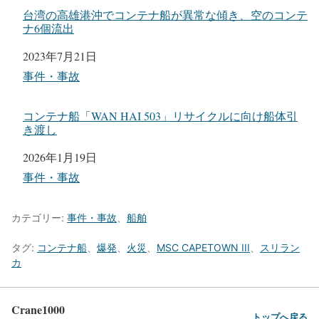
火災発生から約半年、「WAN HAI 503」コンテナ荷降
ろし完了
日付
2026年1月1日
関連理由
事件・事故
台湾の高雄港沖でコンテナ船が異常な傾き、空のコンテ
ナ6個流出
日付
2023年7月21日
関連理由
事件・事故
コンテナ船「WAN HAI 503」リサイクルに向け船体引
き渡し
日付
2026年1月19日
関連理由
事件・事故
カテゴリー:
事件・事故
、
船舶