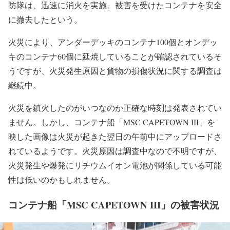
スリランカ港湾局（Sri Lanka Ports Authority）によると、
「MSC CAPETOWN III」はコロンボ港でコンテナ995個の
荷降ろしと880個の積み込みを予定していたそうです。大
惨事につながりかねないコンテナ船での火災に対し、港長
（Harbourmaster）の指揮下でポートサービスと連携した消
防隊は、迅速に消火を実施。被害を受けたコンテナを安全
に撤去したという。
火災により、アンダーデッキのコンテナ100個とオンデッ
キのコンテナ60個に延焼していることが確認されているそ
うですが、火災発生原因と貨物の損傷状況に関する調査は
継続中。
火災を鎮火したのがいつなのか正確な時刻は発表されてい
ません。しかし、コンテナ船「MSC CAPETOWN III」を
映した画像は火災が起きた翌日の午前中にアップロードさ
れているようです。火災原因は調査中なので不明ですが、