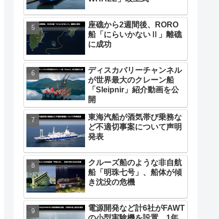
座礁から2週間後、RORO
船「にらいかないⅡ」離礁
に成功
ディスカバリーチャンネル
が世界最大のクレーン船
「Sleipnir」紹介動画を公
開
東海汽船が酒気帯び乗務な
ど不適切事案について声明
発表
クルーズ船のような非自航
船「明珠七号」、船体が傾
き沈没の危機
電源開発など計6社がFAWT
の小型実験機を設置、1年