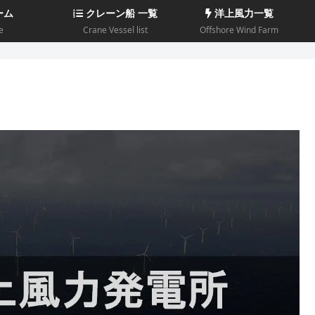
ーム
クレーン船 一覧
洋上風力一覧
e
Crane Vessel list
Offshore Wind Farm