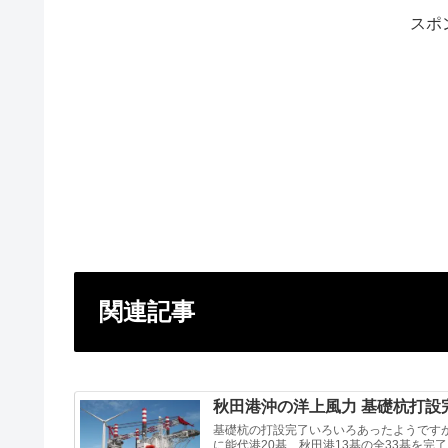
スポ
関連記事
秋田港沖の洋上風力 基礎杭打設
基礎杭の打設完了いろいろあったようですが
に能代港20基、秋田港13基の全33基を