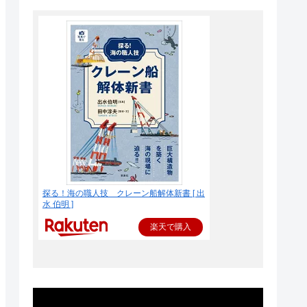
探る！海の職人技 クレーン船解体新書 [ 出
水 伯明 ]
楽天で購入