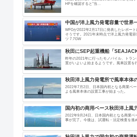
HPを確認すると”当…
中国が洋上風力発電容量で世界
WFOが2022年2月17日に発表したレポ
そうです。2021年末時点で洋上風力発電容量
ツ 7.7GW
秋田にSEP起重機船「SEAJAC
昨年の2021年に行ったモノパイル、トラ
置がいよいよ始まるようです。風車設置を行うの
秋田洋上風力発電所で風車本体
2022年7月2日、日本国内初となる商業
よる風車本体の設置工事が始まった。
国内初の商用ベース秋田洋上風力
2022年9月24日、日本国内初となる商業
事が完了。今後は、試運転・法定検査を進め
秋田洋上風力で国内初の商業運