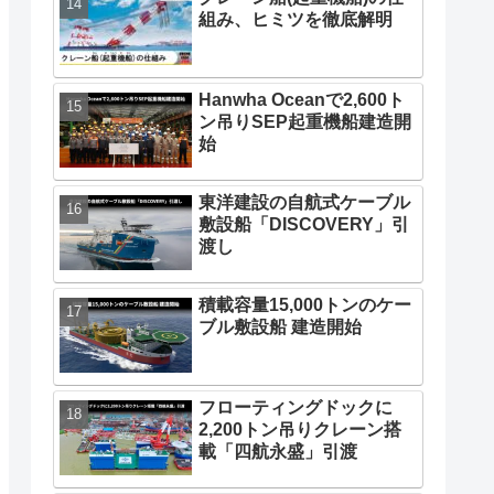
組み、ヒミツを徹底解明
Hanwha Oceanで2,600ト
ン吊りSEP起重機船建造開
始
東洋建設の自航式ケーブル
敷設船「DISCOVERY」引
渡し
積載容量15,000トンのケー
ブル敷設船 建造開始
フローティングドックに
2,200トン吊りクレーン搭
載「四航永盛」引渡