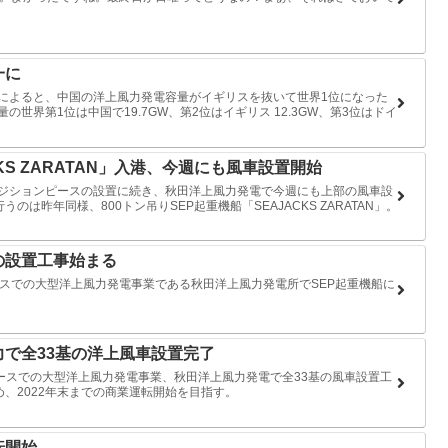
一に
ートによると、中国の洋上風力発電容量がイギリスを抜いて世界1位になった
の世界第1位は中国で19.7GW、第2位はイギリス 12.3GW、第3位はドイ
KS ZARATAN」入港、今週にも風車設置開始
ンジションピースの設置に続き、秋田洋上風力発電で今週にも上部の風車設
は昨年同様、800トン吊りSEP起重機船「SEAJACKS ZARATAN」。
の設置工事始まる
ベースでの大型洋上風力発電事業である秋田洋上風力発電所でSEP起重機船に
で全33基の洋上風車設置完了
ベースでの大型洋上風力発電事業、秋田洋上風力発電で全33基の風車設置工
、2022年末までの商業運転開始を目指す。
転開始