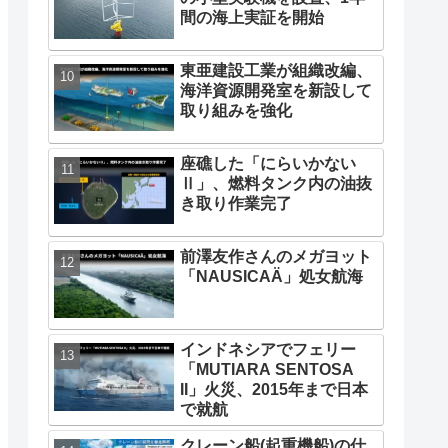
間の海上実証を開始
東亜建設工業が組織改編、
海洋資源開発室を新設して
取り組みを強化
座礁した「にらいかない
Ⅱ」、燃料タンク内の油抜
き取り作業完了
前澤友作さんのメガヨット
「NAUSICAÄ」処女航海
インドネシアでフェリー
「MUTIARA SENTOSA
II」火災、2015年まで日本
で就航
クレーン船(起重機船)の仕