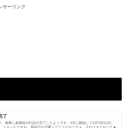
ンサーリンク
完了
、無事に基礎杭の打設が完了したようです。5月に開始して9月19日(日)
完了。よかったですね。最終日が日曜ってどうなの？まぁ、それはさておいて