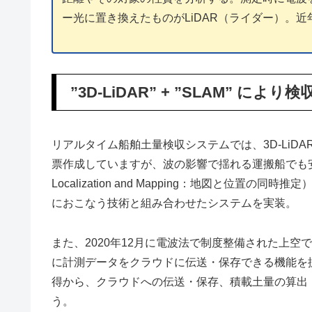
ー光に置き換えたものがLiDAR（ライダー）。
”3D-LiDAR” + ”SLAM” に
リアルタイム船舶土量検収システムでは、3D-Li
票作成していますが、波の影響で揺れる運搬船でも安定して
Localization and Mapping：地図と位
におこなう技術と組み合わせたシステムを実装。
また、2020年12月に電波法で制度整備された上空で
に計測データをクラウドに伝送・保存できる機能を拡
得から、クラウドへの伝送・保存、積載土量の算出
う。