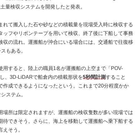
ム船舶土量検収システムを開発したと発表。
まれて搬入した石や砂などの積載量を現場受入時に検収する
タッフやリボンテープを用いて検収、終了後に下船して事務
検収の流れ。運搬船が沖合にいる場合には、交通船で往復移
ースもある。
用すると、陸上の職員1名が運搬船の上空まで「POV-
、3D-LiDARで船倉内の積載形状を
5秒間計測
すること
で作成できるようになったという。これまで20分程度かか
なシステム。
用場所は限定されますが、運搬船の検収隻数が多い現場では
期待できそう。さらに、海上を移動して運搬船へ乗下船する
言えそう。