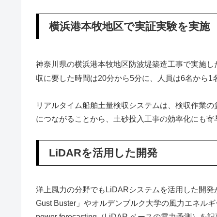
横浜港本牧地区で実証実験を実施
神奈川県の横浜港本牧地区防波堤築造工事で実施した
収に要した時間は20分から5分に、人員は6名から
リアルタイム船舶土量検収システムは、検収作業の
につながることから、土砂投入工事の効率化にも寄
LiDARを活用した開発
洋上風力の分野でもLiDARシステムを活用した開発が
Gust Buster」やオルデンブルク大学の風力エネルギー
power forecasting（LiDAR ベースの電力予