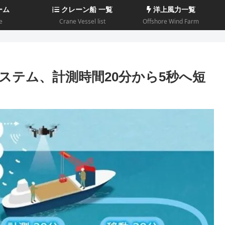
ーム
クレーン船 一覧
洋上風力一覧
e
Crane Vessel list
Offshore Wind Farm
ステム、計測時間20分から5秒へ短