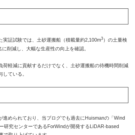
3
実証試験では、土砂運搬船（積載量約2,100m
）の土量検
1名に削減し、大幅な生産性の向上を確認。
負荷軽減に貢献するだけでなく、土砂運搬船の待機時間削減
与している。
進められており、当ブログでも過去にHuismanの「Wind
研究センターであるForWindが開発するLiDAR-based
測）を記事で取り上げています。