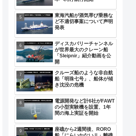
東海汽船が酒気帯び乗務な
ど不適切事案について声明
発表
ディスカバリーチャンネル
が世界最大のクレーン船
「Sleipnir」紹介動画を公
開
クルーズ船のような非自航
船「明珠七号」、船体が傾
き沈没の危機
電源開発など計6社がFAWT
の小型実験機を設置、1年
間の海上実証を開始
座礁から2週間後、RORO
船「にらいかないⅡ」離礁