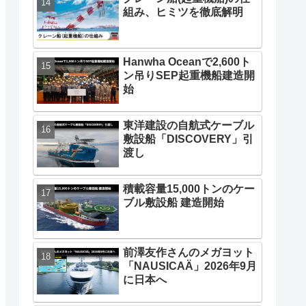
組み、ヒミツを徹底解明
Hanwha Oceanで2,600ト
ン吊りSEP起重機船建造開
始
東洋建設の自航式ケーブル
敷設船「DISCOVERY」引
渡し
積載容量15,000トンのケー
ブル敷設船 建造開始
前澤友作さんのメガヨット
「NAUSICAÄ」2026年9月
に日本へ