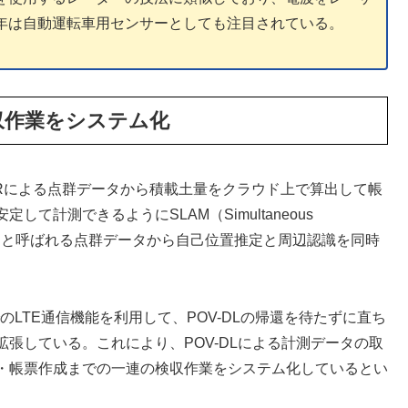
近年は自動運転車用センサーとしても注目されている。
より検収作業をシステム化
DARによる点群データから積載土量をクラウド上で算出して帳
計測できるようにSLAM（Simultaneous
置の同時推定）と呼ばれる点群データから自己位置推定と周辺認識を同時
のLTE通信機能を利用して、POV-DLの帰還を待たずに直ち
張している。これにより、POV-DLによる計測データの取
・帳票作成までの一連の検収作業をシステム化しているとい