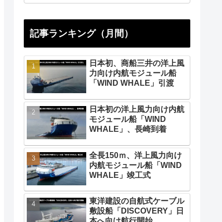
記事ランキング（月間）
日本初、商船三井の洋上風
力向け内航モジュール船
「WIND WHALE」引渡
日本初の洋上風力向け内航
モジュール船「WIND
WHALE」、長崎到着
全長150ｍ、洋上風力向け
内航モジュール船「WIND
WHALE」竣工式
東洋建設の自航式ケーブル
敷設船「DISCOVERY」日
本へ向け航行開始