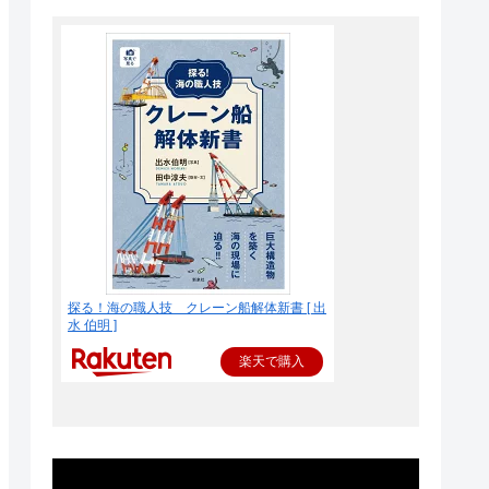
探る！海の職人技 クレーン船解体新書 [ 出
水 伯明 ]
楽天で購入