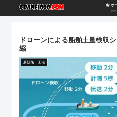
ホ
Hom
ドローンによる船舶土量検収シ
縮
新技術・工法