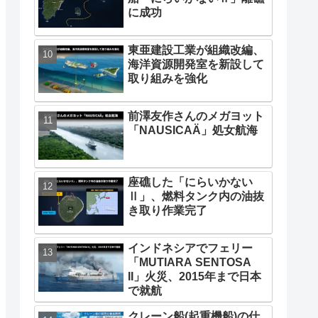
に成功
東亜建設工業が組織改編、
海洋資源開発室を新設して
取り組みを強化
前澤友作さんのメガヨット
「NAUSICAÄ」処女航海
座礁した「にらいかない
Ⅱ」、燃料タンク内の油抜
き取り作業完了
インドネシアでフェリー
「MUTIARA SENTOSA
II」火災、2015年まで日本
で就航
クレーン船(起重機船)の仕