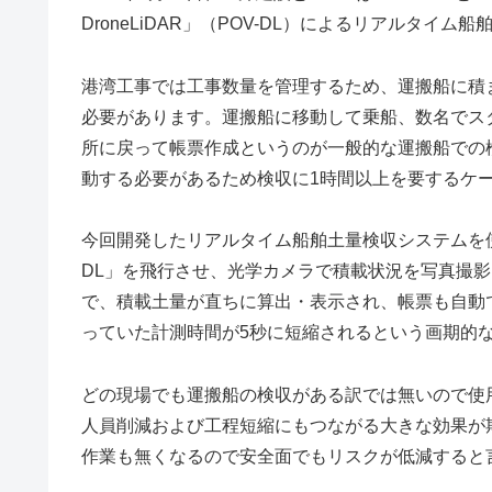
DroneLiDAR」（POV-DL）によるリアルタイ
港湾工事では工事数量を管理するため、運搬船に積
必要があります。運搬船に移動して乗船、数名でス
所に戻って帳票作成というのが一般的な運搬船での
動する必要があるため検収に1時間以上を要するケ
今回開発したリアルタイム船舶土量検収システムを使
DL」を飛行させ、光学カメラで積載状況を写真撮影し
で、積載土量が直ちに算出・表示され、帳票も自動
っていた計測時間が5秒に短縮されるという画期的
どの現場でも運搬船の検収がある訳では無いので使
人員削減および工程短縮にもつながる大きな効果が
作業も無くなるので安全面でもリスクが低減すると