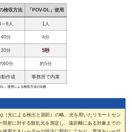
の検収方法
「POV-DL」使用
4～6人
1人
40分
4分
20分
5秒
約60分
約5分
自動作成
事務所で内業
-DL」使用による検収方法の比較
and Ranging（光による検出と測距）の略。光を用いたリモートセン
ー照射に対する散乱光を測定し、遠距離にある対象までの
を使用するレーダーの技法に類似しており、電波をレーザ