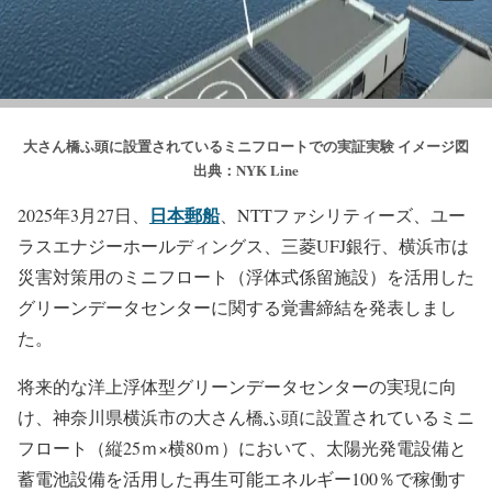
大さん橋ふ頭に設置されているミニフロートでの実証実験 イメージ図
出典：NYK Line
日本郵船
2025年3月27日、
、NTTファシリティーズ、ユー
ラスエナジーホールディングス、三菱UFJ銀行、横浜市は
災害対策用のミニフロート（浮体式係留施設）を活用した
グリーンデータセンターに関する覚書締結を発表しまし
た。
将来的な洋上浮体型グリーンデータセンターの実現に向
け、神奈川県横浜市の大さん橋ふ頭に設置されているミニ
フロート（縦25ｍ×横80ｍ）において、太陽光発電設備と
蓄電池設備を活用した再生可能エネルギー100％で稼働す