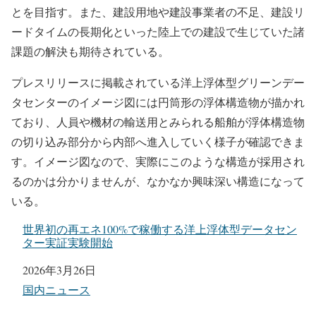
とを目指す。また、建設用地や建設事業者の不足、建設リ
ードタイムの長期化といった陸上での建設で生じていた諸
課題の解決も期待されている。
プレスリリースに掲載されている洋上浮体型グリーンデー
タセンターのイメージ図には円筒形の浮体構造物が描かれ
ており、人員や機材の輸送用とみられる船舶が浮体構造物
の切り込み部分から内部へ進入していく様子が確認できま
す。イメージ図なので、実際にこのような構造が採用され
るのかは分かりませんが、なかなか興味深い構造になって
いる。
世界初の再エネ100%で稼働する洋上浮体型データセン
ター実証実験開始
日付
2026年3月26日
関連理由
国内ニュース