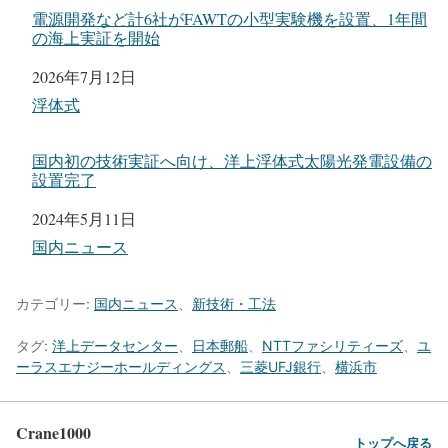
電源開発など計6社がFAWTの小型実験機を設置、1年間
の海上実証を開始
日付
2026年7月12日
関連理由
浮体式
国内初の技術実証へ向け、洋上浮体式太陽光発電設備の
設置完了
日付
2024年5月11日
関連理由
国内ニュース
カテゴリー:
国内ニュース
、
新技術・工法
タグ:
洋上データセンター
、
日本郵船
、
NTTファシリティーズ
、
ユ
ーラスエナジーホールディングス
、
三菱UFJ銀行
、
横浜市
Crane1000
トップへ戻る