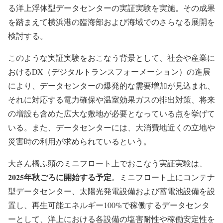
る洋上浮体型データセンターの実証実験を実施。その成果
を踏まえて横浜港の臨海部および海域でのさらなる展開を
検討する。
このような実証実験をおこなう背景として、社会や産業に
おけるDX（デジタルトランスフォーメーション）の進展
により、データセンターの爆発的な需要増加が見込まれ、
それに対応する電力確保や温室効果ガスの排出対策、将来
の増設も含めた広大な敷地が必要となっている点を挙げて
いる。また、データセンターには、大消費地近くの立地や
災害時の利用が求められているという。
大さん橋ふ頭のミニフロート上でおこなう実証実験は、
2025年秋ごろに開始する予定
。ミニフロート上にコンテナ
型データセンター、太陽光発電設備および蓄電池設備を設
置し、再生可能エネルギー100%で稼働するデータセンタ
ーとして、洋上における各設備の塩害耐性や稼働安定性を