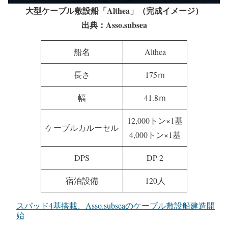
大型ケーブル敷設船「Althea」（完成イメージ）
出典：Asso.subsea
船名
Althea
長さ
175ｍ
幅
41.8ｍ
12,000トン×1基
ケーブルカルーセル
4,000トン×1基
DPS
DP-2
宿泊設備
120人
スパッド4基搭載、Asso.subseaのケーブル敷設船建造開
始