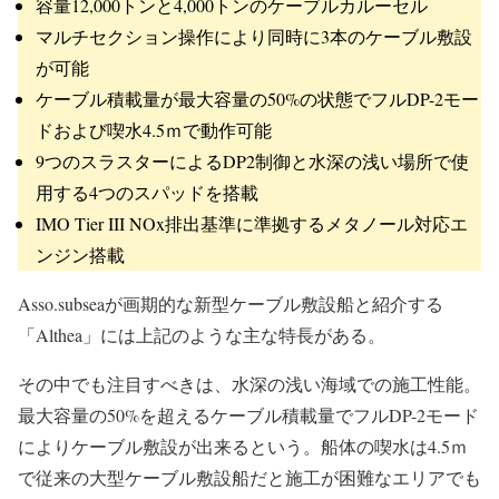
容量12,000トンと4,000トンのケーブルカルーセル
マルチセクション操作により同時に3本のケーブル敷設
が可能
ケーブル積載量が最大容量の50%の状態でフルDP-2モー
ドおよび喫水4.5ｍで動作可能
9つのスラスターによるDP2制御と水深の浅い場所で使
用する4つのスパッドを搭載
IMO Tier III NOx排出基準に準拠するメタノール対応エ
ンジン搭載
Asso.subseaが画期的な新型ケーブル敷設船と紹介する
「Althea」には上記のような主な特長がある。
その中でも注目すべきは、水深の浅い海域での施工性能。
最大容量の50%を超えるケーブル積載量でフルDP-2モード
によりケーブル敷設が出来るという。船体の喫水は4.5ｍ
で従来の大型ケーブル敷設船だと施工が困難なエリアでも