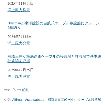
日付
2025年11月11日
関連理由
洋上風力発電
Huismanが東洋建設の自航式ケーブル敷設船にクレーン
2基納入
日付
2024年3月13日
関連理由
洋上風力発電
商船三井が海底送電ケーブルの接続船と埋設船で基本設
計承認を取得
日付
2025年12月25日
関連理由
洋上風力発電
カテゴリー:
船舶
タグ:
Althea
、
Asso.subsea
、
招商局重工(CMHI)
、
ケーブル設置船