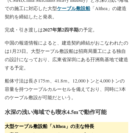
ケーブル敷設船
での施工に対応した大型
「Althea」の建造
契約を締結したと発表。
2027年第2四半期
完成・引き渡しは
の予定。
中国の報道情報によると、建造契約締結がおこなわれたの
は1月23日。大型ケーブル敷設船は招商局重工による独自
の設計になっており、広東省深圳にある孖洲島基地で建造
する予定。
船体寸法は長さ175ｍ、41.8ｍ。12,000トンと4,000トンの
容量を持つケーブルカルーセルを備えており、同時に3本
のケーブル敷設が可能だという。
水深の浅い海域でも喫水4.5mで動作可能
大型ケーブル敷設船「Althea」の主な特長