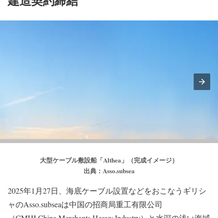
建造契約締結
大型ケーブル敷設船「Althea」（完成イメージ）
出典：Asso.subsea
2025年1月27日、海底ケーブル設置などをおこなうギリシ
ャのAsso.subseaは中国の招商局重工有限公司
（CMHI,China Merchants Heavy Industry）と水深の浅い海域