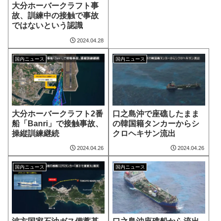
大分ホーバークラフト事
故、訓練中の接触で事故
ではないという認識
2024.04.28
国内ニュース
国内ニュース
大分ホーバークラフト2番
口之島沖で座礁したまま
船「Banri」で接触事故、
の韓国籍タンカーからシ
操縦訓練継続
クロヘキサン流出
2024.04.26
2024.04.26
国内ニュース
国内ニュース