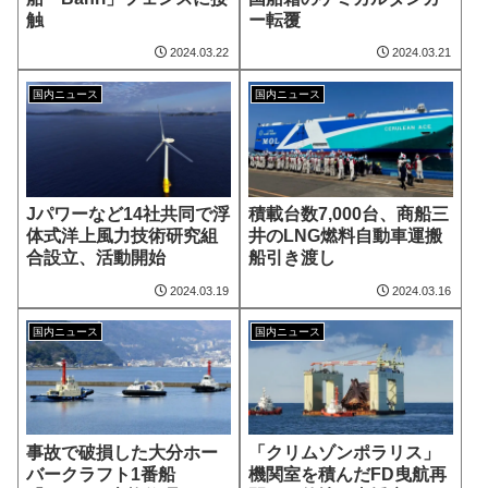
触
ー転覆
2024.03.22
2024.03.21
国内ニュース
国内ニュース
Jパワーなど14社共同で浮
積載台数7,000台、商船三
体式洋上風力技術研究組
井のLNG燃料自動車運搬
合設立、活動開始
船引き渡し
2024.03.19
2024.03.16
国内ニュース
国内ニュース
事故で破損した大分ホー
「クリムゾンポラリス」
バークラフト1番船
機関室を積んだFD曳航再