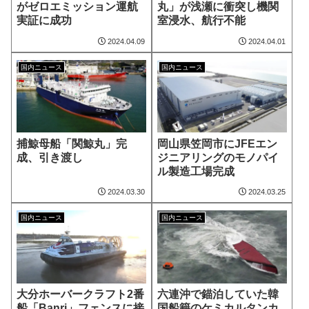
がゼロエミッション運航
丸」が浅瀬に衝突し機関
実証に成功
室浸水、航行不能
2024.04.09
2024.04.01
国内ニュース
国内ニュース
捕鯨母船「関鯨丸」完
岡山県笠岡市にJFEエン
成、引き渡し
ジニアリングのモノパイ
ル製造工場完成
2024.03.30
2024.03.25
国内ニュース
国内ニュース
大分ホーバークラフト2番
六連沖で錨泊していた韓
船「Banri」フェンスに接
国船籍のケミカルタンカ