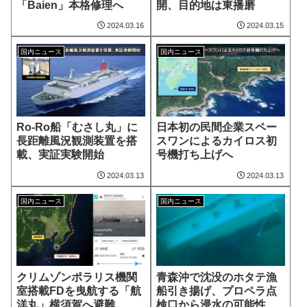
「Baien」本格修理へ
開、目的地は東播磨
2024.03.16
2024.03.15
国内ニュース
国内ニュース
Ro-Ro船「むさし丸」に
日本初の民間企業スペー
長距離風況観測装置を搭
スワンによるカイロス初
載、実証実験開始
号機打ち上げへ
2024.03.13
2024.03.13
国内ニュース
国内ニュース
クリムゾンポラリス機関
青森沖で沈没のホタテ漁
室搭載FDを曳航する「航
船引き揚げ、プロペラ点
洋丸」横須賀へ避難
検口から浸水の可能性