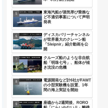
東海汽船が酒気帯び乗務な
ど不適切事案について声明
発表
ディスカバリーチャンネル
が世界最大のクレーン船
「Sleipnir」紹介動画を公
開
クルーズ船のような非自航
船「明珠七号」、船体が傾
き沈没の危機
電源開発など計6社がFAWT
の小型実験機を設置、1年
間の海上実証を開始
座礁から2週間後、RORO
船「にらいかないⅡ」離礁