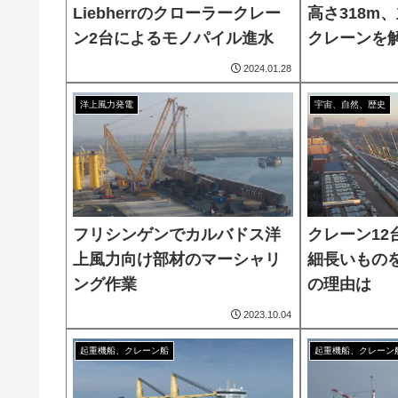
Liebherrのクローラークレー
高さ318m
ン2台によるモノパイル進水
クレーンを
2024.01.28
洋上風力発電
宇宙、自然、歴史
フリシンゲンでカルバドス洋
クレーン12
上風力向け部材のマーシャリ
細長いもの
ング作業
の理由は
2023.10.04
起重機船、クレーン船
起重機船、クレーン