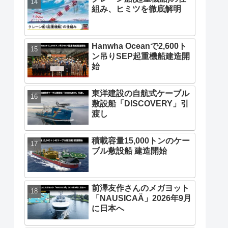
組み、ヒミツを徹底解明
Hanwha Oceanで2,600ト
ン吊りSEP起重機船建造開
始
東洋建設の自航式ケーブル
敷設船「DISCOVERY」引
渡し
積載容量15,000トンのケー
ブル敷設船 建造開始
前澤友作さんのメガヨット
「NAUSICAÄ」2026年9月
に日本へ