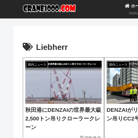
ホ
Hom
Liebherr
国内ニュース
国内ニュース
秋田港にDENZAIの世界最大級
DENZAIが
2,500トン吊りクローラークレ
ン吊りCC2
ーン
2026.06.01