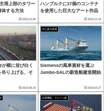
、主塔上部のタワー
ハンブルクに37個のコンテナ
解体する方法
を使用した巨大なアート作品
2023.12.06
2023.11.18
洋上風力発電
台が横に並び白く
Siemensの風車資材を運ぶ
を吊り上げる、そ
Jumbo-SALの新造船建造開始
2023.06.29
2023.03.27
船
起重機船、クレーン船