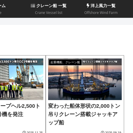
ーム
クレーン船 一覧
洋上風力一覧
e
Crane Vessel list
Offshore Wind Farm
起重機船、クレーン船
リープヘル2,500ト
変わった船体形状の2,000トン
号機を発注
吊りクレーン搭載ジャッキア
ップ船
2025.11.25
2025.09.19