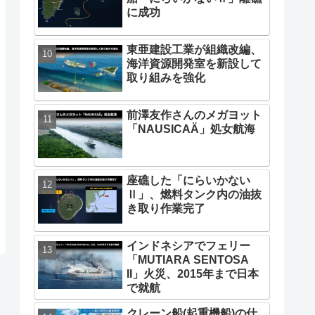
に成功
東亜建設工業が組織改編、
海洋資源開発室を新設して
取り組みを強化
前澤友作さんのメガヨット
「NAUSICAÄ」処女航海
座礁した「にらいかない
Ⅱ」、燃料タンク内の油抜
き取り作業完了
インドネシアでフェリー
「MUTIARA SENTOSA
II」火災、2015年まで日本
で就航
クレーン船(起重機船)の仕