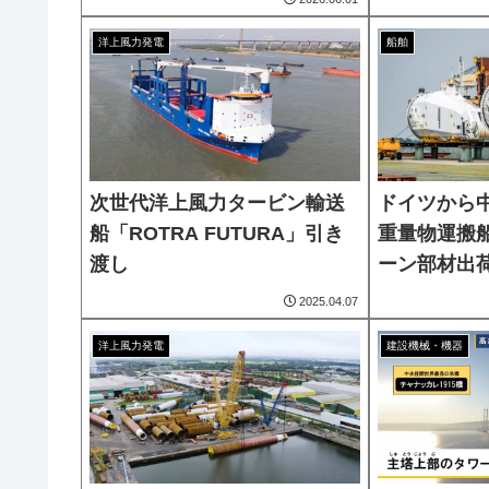
洋上風力発電
船舶
次世代洋上風力タービン輸送
ドイツから
船「ROTRA FUTURA」引き
重量物運搬
渡し
ーン部材出
2025.04.07
洋上風力発電
建設機械・機器