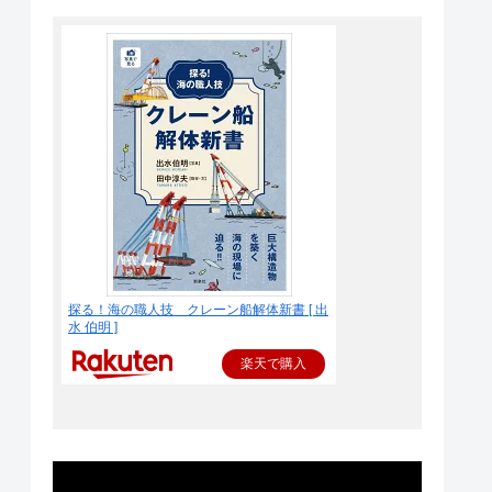
探る！海の職人技 クレーン船解体新書 [ 出
水 伯明 ]
楽天で購入