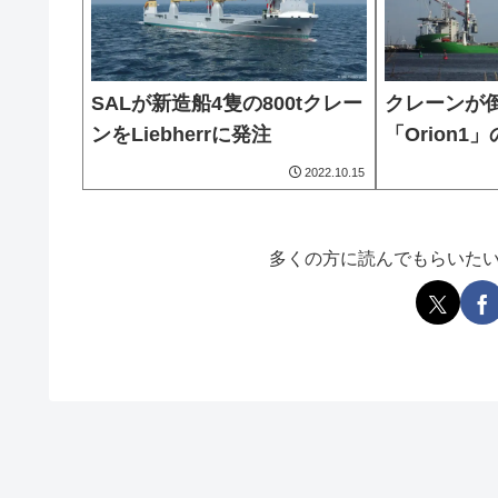
SALが新造船4隻の800tクレー
クレーンが
ンをLiebherrに発注
「Orion
2022.10.15
多くの方に読んでもらいた