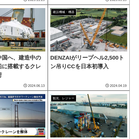
建設機械・機器
中国へ、建造中の
DENZAIがリープヘル2,500ト
船に搭載するクレ
ン吊りCCを日本初導入
荷
2024.06.13
2024.04.19
観光、レジャー