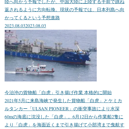
陸へ向かう予報でしたが、中国大陸に上陸する手前で跳ね
返されるように方向転換。現状の予報では、日本列島へ向
かってくるという予想進路
2023.08.03
2023.08.03
今治沖の貨物船「白虎」引き揚げ作業 本格的に開始
2021年5月に来島海峡で発生した貨物船「白虎」とケミカ
ルタンカー「ULSAN PIONEER」の衝突事故により水深
60mの海底に沈没した「白虎」。6月12日から作業船2隻に
より「白虎」を海面近くまで引き揚げて小部湾まで曳航す