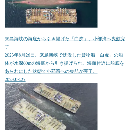
来島海峡の海底から引き揚げた「白虎」、小部湾へ曳航完
了
2023年8月26日、来島海峡で沈没した貨物船「白虎」の船
体が水深60mの海底から引き揚げられ、海面付近に船底を
あらわにした状態で小部湾への曳航が完了。
2023.08.27