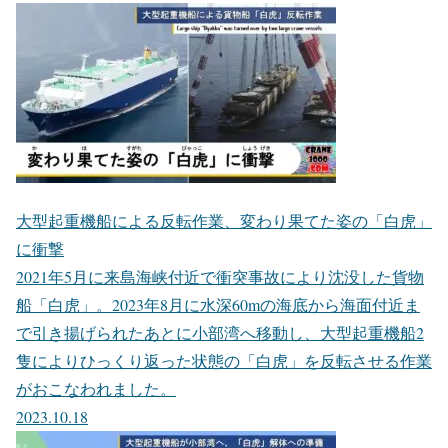
大型起重機船による反転作業、変わり果てた姿の「白虎」
に衝撃
2021年5月に来島海峡付近で衝突事故により沈没した貨物
船「白虎」。2023年8月に水深60mの海底から海面付近ま
で引き揚げられたあとに小部湾へ移動し、大型起重機船2
隻によりひっくり返った状態の「白虎」を反転させる作業
がおこなわれました。
2023.10.18