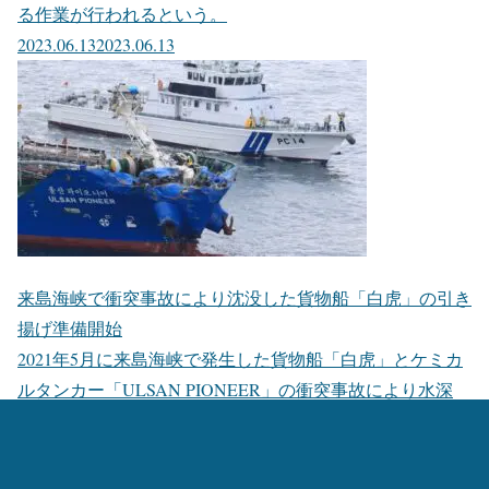
る作業が行われるという。
2023.06.13
2023.06.13
来島海峡で衝突事故により沈没した貨物船「白虎」の引き
揚げ準備開始
2021年5月に来島海峡で発生した貨物船「白虎」とケミカ
ルタンカー「ULSAN PIONEER」の衝突事故により水深
60mの海底に沈没した貨物船「白虎」の引き揚げ準備が開
始。撤去準備に向かったのは、日本サルヴェージの多目的
作業台船「海進」。