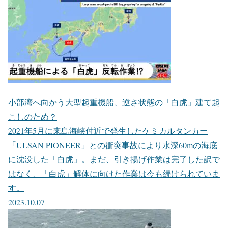
小部湾へ向かう大型起重機船、逆さ状態の「白虎」建て起
こしのため？
2021年5月に来島海峡付近で発生したケミカルタンカー
「ULSAN PIONEER」との衝突事故により水深60mの海底
に沈没した「白虎」。まだ、引き揚げ作業は完了した訳で
はなく、「白虎」解体に向けた作業は今も続けられていま
す。
2023.10.07