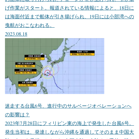
げ作業がスタート。報道されている情報によると、18日に
は海面付近まで船体が引き揚げられ、19日には小部湾への
曳航がおこなわれる。
2023.08.18
迷走する台風6号、進行中のサルベージオペレーションへ
の影響は？
2023年7月28日にフィリピン東の海上で発生した台風6号。
発生当初は、発達しながら沖縄を通過してそのまま中国大