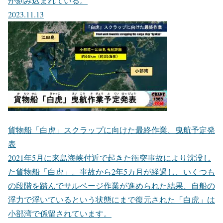
が刻み込まれている。
2023.11.13
貨物船「白虎」スクラップに向けた最終作業、曳航予定発
表
2021年5月に来島海峡付近で起きた衝突事故により沈没し
た貨物船「白虎」。事故から2年5カ月が経過し、いくつも
の段階を踏んでサルベージ作業が進められた結果、自船の
浮力で浮いているという状態にまで復元された「白虎」は
小部湾で係留されています。