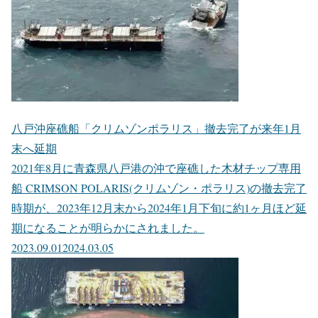
八戸沖座礁船「クリムゾンポラリス」撤去完了が来年1月
末へ延期
2021年8月に青森県八戸港の沖で座礁した木材チップ専用
船 CRIMSON POLARIS(クリムゾン・ポラリス)の撤去完了
時期が、2023年12月末から2024年1月下旬に約1ヶ月ほど延
期になることが明らかにされました。
2023.09.01
2024.03.05