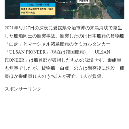
2021年5月27日の深夜に愛媛県今治市沖の来島海峡で発生
した船舶同士の衝突事故。衝突したのは日本船籍の貨物船
「白虎」とマーシャル諸島船籍のケミカルタンカー
「ULSAN PIONEER」(現在は韓国船籍)。「ULSAN
PIONEER」は船首部が破損したものの沈没せず、乗組員
も無事でしたが、貨物船「白虎」の方は衝突後に沈没、船
長ほか乗組員11人のうち3人が死亡、1人が負傷。
スポンサーリンク