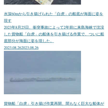
水深60mから引き揚げられた「白虎」の船底が海面に姿を
現す
2023年8月25日、衝突事故によって2年前に来島海峡で沈没
した貨物船「白虎」の船体を引き揚げる作業で、ついに船
底部分が海面に姿を現した。
2023.08.26
2023.08.26
貨物船「白虎」引き揚げ作業再開、間もなく巨大な船体が