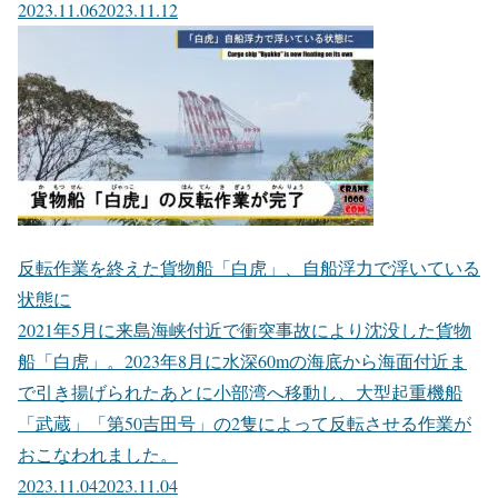
2023.11.06
2023.11.12
反転作業を終えた貨物船「白虎」、自船浮力で浮いている
状態に
2021年5月に来島海峡付近で衝突事故により沈没した貨物
船「白虎」。2023年8月に水深60mの海底から海面付近ま
で引き揚げられたあとに小部湾へ移動し、大型起重機船
「武蔵」「第50吉田号」の2隻によって反転させる作業が
おこなわれました。
2023.11.04
2023.11.04