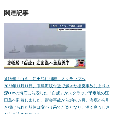
関連記事
貨物船「白虎」江田島に到着、スクラップへ
2023年11月11日、来島海峡付近で起きた衝突事故により水
深60mの海底に沈没した「白虎」がスクラップ予定地の江
田島へ到着しました。衝突事故から2年6ヵ月、海底から引
き揚げられた船体は変わり果てた姿となり、深く痛々しさ