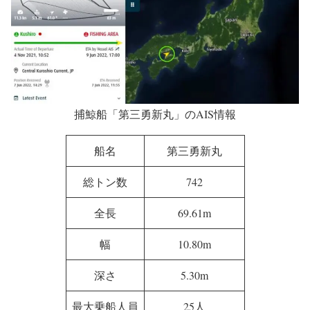
捕鯨船「第三勇新丸」のAIS情報
船名
第三勇新丸
総トン数
742
全長
69.61m
幅
10.80m
深さ
5.30m
最大乗船人員
25人