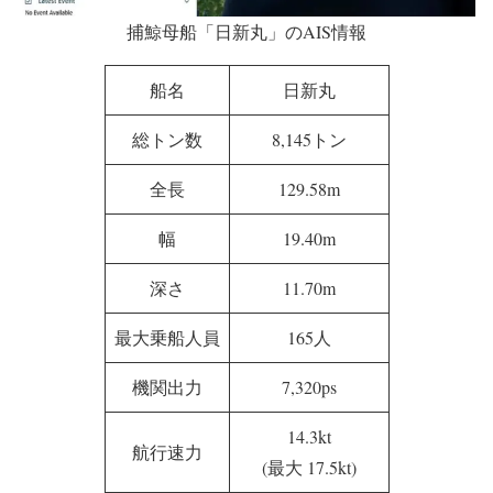
捕鯨母船「日新丸」のAIS情報
船名
日新丸
総トン数
8,145トン
全長
129.58m
幅
19.40m
深さ
11.70m
最大乗船人員
165人
機関出力
7,320ps
14.3kt
航行速力
(最大 17.5kt)