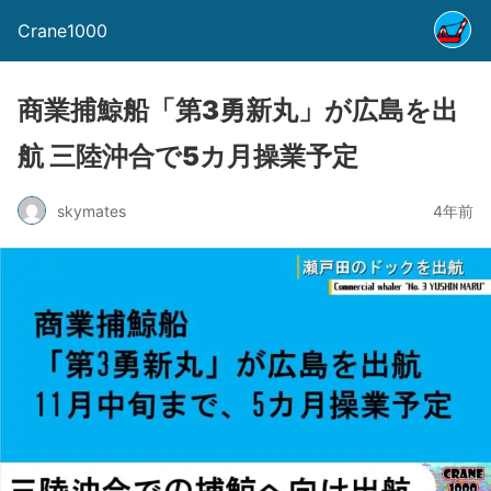
Crane1000
商業捕鯨船「第3勇新丸」が広島を出
航 三陸沖合で5カ月操業予定
skymates
4年前