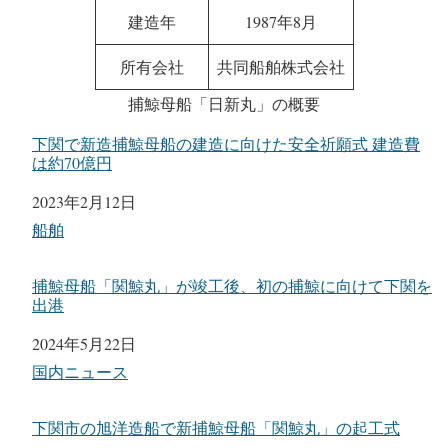
建造年
1987年8月
所有会社
共同船舶株式会社
捕鯨母船「日新丸」の概要
下関で新造捕鯨母船の建造に向けた安全祈願式 建造費
は約70億円
日付
2023年2月12日
関連理由
船舶
捕鯨母船「関鯨丸」が竣工後、初の捕鯨に向けて下関を
出港
日付
2024年5月22日
関連理由
国内ニュース
下関市の旭洋造船で新捕鯨母船「関鯨丸」の起工式