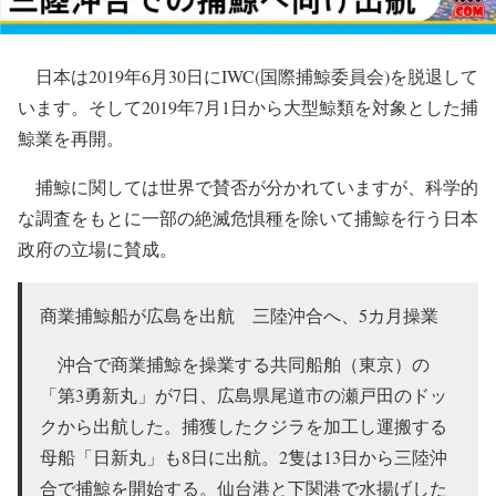
日本は2019年6月30日にIWC(国際捕鯨委員会)を脱退して
います。そして2019年7月1日から大型鯨類を対象とした捕
鯨業を再開。
捕鯨に関しては世界で賛否が分かれていますが、科学的
な調査をもとに一部の絶滅危惧種を除いて捕鯨を行う日本
政府の立場に賛成。
商業捕鯨船が広島を出航 三陸沖合へ、5カ月操業
沖合で商業捕鯨を操業する共同船舶（東京）の
「第3勇新丸」が7日、広島県尾道市の瀬戸田のドッ
クから出航した。捕獲したクジラを加工し運搬する
母船「日新丸」も8日に出航。2隻は13日から三陸沖
合で捕鯨を開始する。仙台港と下関港で水揚げした