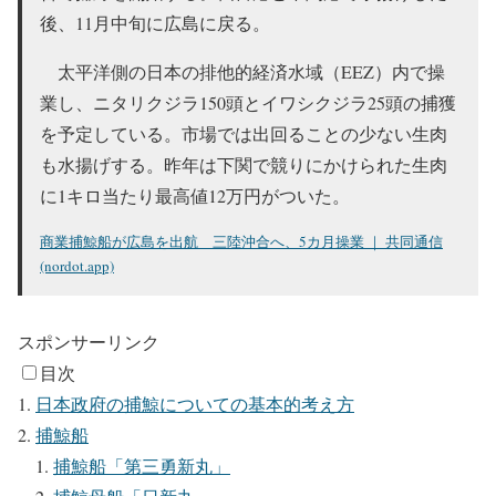
後、11月中旬に広島に戻る。
太平洋側の日本の排他的経済水域（EEZ）内で操
業し、ニタリクジラ150頭とイワシクジラ25頭の捕獲
を予定している。市場では出回ることの少ない生肉
も水揚げする。昨年は下関で競りにかけられた生肉
に1キロ当たり最高値12万円がついた。
商業捕鯨船が広島を出航 三陸沖合へ、5カ月操業 ｜ 共同通信
(nordot.app)
スポンサーリンク
目次
日本政府の捕鯨についての基本的考え方
捕鯨船
捕鯨船「第三勇新丸」