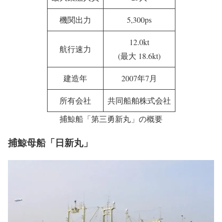
機関出力
5,300ps
12.0kt
航行速力
(最大 18.6kt)
建造年
2007年7月
所有会社
共同船舶株式会社
捕鯨船「第三勇新丸」の概要
捕鯨母船「日新丸」