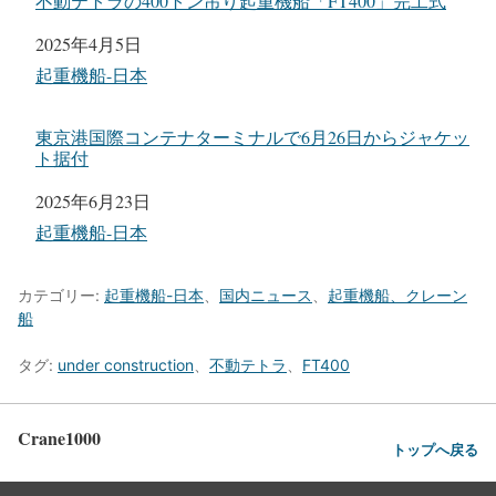
不動テトラの400トン吊り起重機船「FT400」完工式
日付
2025年4月5日
関連理由
起重機船-日本
東京港国際コンテナターミナルで6月26日からジャケッ
ト据付
日付
2025年6月23日
関連理由
起重機船-日本
カテゴリー:
起重機船-日本
、
国内ニュース
、
起重機船、クレーン
船
タグ:
under construction
、
不動テトラ
、
FT400
Crane1000
トップへ戻る