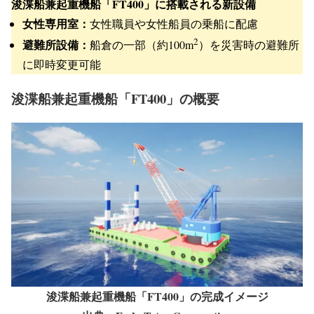
浚渫船兼起重機船「FT400」に搭載される新設備
女性専用室：
女性職員や女性船員の乗船に配慮
2
避難所設備：
船倉の一部（約100m
）を災害時の避難所
に即時変更可能
浚渫船兼起重機船「FT400」の概要
浚渫船兼起重機船「FT400」の完成イメージ