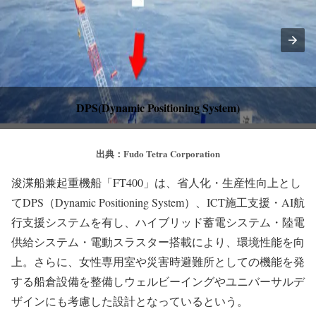
DPS(Dynamic Positioning System)
出典：Fudo Tetra Corporation
浚渫船兼起重機船「FT400」は、省人化・生産性向上とし
てDPS（Dynamic Positioning System）、ICT施工支援・AI航
行支援システムを有し、ハイブリッド蓄電システム・陸電
供給システム・電動スラスター搭載により、環境性能を向
上。さらに、女性専用室や災害時避難所としての機能を発
する船倉設備を整備しウェルビーイングやユニバーサルデ
ザインにも考慮した設計となっているという。