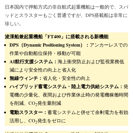
日本国内で押船方式の非自航式起重機船は一般的で、スパ
ッドとスラスターもごく普通ですが、DPS搭載船は非常に
珍しい。
浚渫船兼起重機船「FT400」に搭載される新機能
DPS（Dynamic Positioning System）：
アンカーレスでの
作業や自動船位保持・移動が可能
AI航行支援システム：
海上衝突防止および監視業務低
減により安全性の向上と省人化
無線ウィンチ：
省人化・安全性の向上
ハイブリッド蓄電システム・陸上電力供給システム：
発
電機の少量化、夜間および作業休止時の発電機稼働時間
を削減、CO
発生量削減
2
電動スラスター：
蓄電システムと併せて余剰電力を有効
活用し、CO
発生をゼロに
2