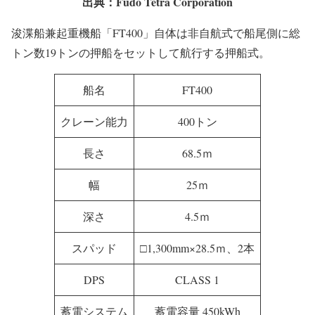
出典：Fudo Tetra Corporation
浚渫船兼起重機船「FT400」自体は非自航式で船尾側に総
トン数19トンの押船をセットして航行する押船式。
船名
FT400
クレーン能力
400トン
長さ
68.5ｍ
幅
25ｍ
深さ
4.5ｍ
スパッド
□1,300mm×28.5ｍ、2本
DPS
CLASS 1
蓄電システム
蓄電容量 450kWh