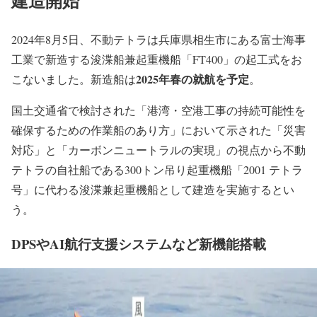
建造開始
2024年8月5日、不動テトラは兵庫県相生市にある富士海事
工業で新造する浚渫船兼起重機船「FT400」の起工式をお
2025年春の就航を予定
こないました。新造船は
。
国土交通省で検討された「港湾・空港工事の持続可能性を
確保するための作業船のあり方」において示された「災害
対応」と「カーボンニュートラルの実現」の視点から不動
テトラの自社船である300トン吊り起重機船「2001 テトラ
号」に代わる浚渫兼起重機船として建造を実施するとい
う。
DPSやAI航行支援システムなど新機能搭載