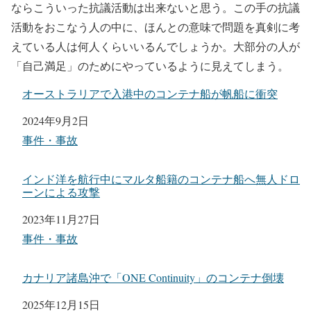
ならこういった抗議活動は出来ないと思う。この手の抗議
活動をおこなう人の中に、ほんとの意味で問題を真剣に考
えている人は何人くらいいるんでしょうか。大部分の人が
「自己満足」のためにやっているように見えてしまう。
オーストラリアで入港中のコンテナ船が帆船に衝突
日付
2024年9月2日
関連理由
事件・事故
インド洋を航行中にマルタ船籍のコンテナ船へ無人ドロ
ーンによる攻撃
日付
2023年11月27日
関連理由
事件・事故
カナリア諸島沖で「ONE Continuity」のコンテナ倒壊
日付
2025年12月15日