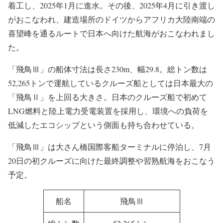
着工し、2025年1月に進水。その後、2025年4月に引き渡し
がおこなわれ、建造場所のドイツからアフリカ大陸南端の
喜望峰を通るルートで日本へ向けた航海がおこなわれまし
た。
「飛鳥Ⅲ」の船体寸法は長さ230m、幅29.8。総トン数は
52,265トンで運航しているクルーズ船としては日本最大の
「飛鳥Ⅱ」を上回る大きさ。日本のクルーズ船で初めて
LNG燃料と陸上電力受電装置を採用し、環境への負荷を
低減したエコシップという側面も持ち合わせている。
「飛鳥Ⅲ」は大さん橋国際客船ターミナルに停泊し、7月
20日の初クルーズに向けた最終調整や習熟航海をおこなう
予定。
船名
飛鳥Ⅲ