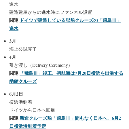
進水
建造建屋からの進水時にファンネル設置
関連
ドイツで建造している郵船クルーズの「飛鳥Ⅲ」
進水
3月
海上公試完了
4月
引き渡し（Delivery Ceremony）
関連
「飛鳥Ⅲ」竣工、初航海は7月20日横浜を出港する
函館クルーズ
6月2日
横浜港到着
ドイツから日本へ回航
関連
新造クルーズ船「飛鳥Ⅲ」間もなく日本へ、6月2
日横浜港到着予定