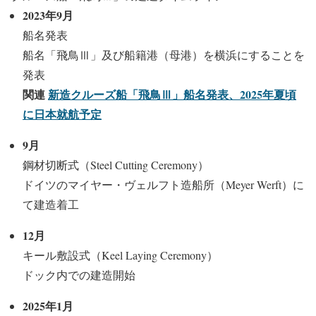
2023年9月
船名発表
船名「飛鳥Ⅲ」及び船籍港（母港）を横浜にすることを
発表
関連
新造クルーズ船「飛鳥Ⅲ」船名発表、2025年夏頃
に日本就航予定
9月
鋼材切断式（Steel Cutting Ceremony）
ドイツのマイヤー・ヴェルフト造船所（Meyer Werft）に
て建造着工
12月
キール敷設式（Keel Laying Ceremony）
ドック内での建造開始
2025年1月