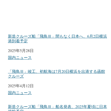
新造クルーズ船「飛鳥Ⅲ」間もなく日本へ、6月2日横浜
港到着予定
日付
2025年5月28日
関連理由
国内ニュース
「飛鳥Ⅲ」竣工、初航海は7月20日横浜を出港する函館
クルーズ
日付
2025年4月12日
関連理由
国内ニュース
新造クルーズ船「飛鳥Ⅲ」船名発表、2025年夏頃に日本