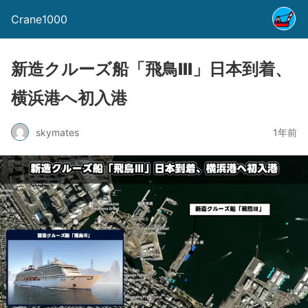
Crane1000
新造クルーズ船「飛鳥Ⅲ」日本到着、
横浜港へ初入港
skymates
1年前