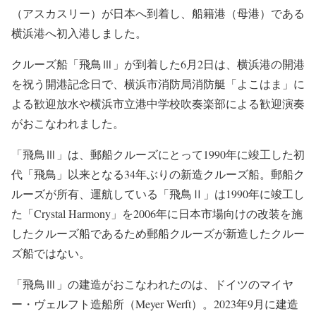
（アスカスリー）が日本へ到着し、船籍港（母港）である
横浜港へ初入港しました。
クルーズ船「飛鳥Ⅲ」が到着した6月2日は、横浜港の開港
を祝う開港記念日で、横浜市消防局消防艇「よこはま」に
よる歓迎放水や横浜市立港中学校吹奏楽部による歓迎演奏
がおこなわれました。
「飛鳥Ⅲ」は、郵船クルーズにとって1990年に竣工した初
代「飛鳥」以来となる34年ぶりの新造クルーズ船。郵船ク
ルーズが所有、運航している「飛鳥Ⅱ」は1990年に竣工し
た「Crystal Harmony」を2006年に日本市場向けの改装を施
したクルーズ船であるため郵船クルーズが新造したクルー
ズ船ではない。
「飛鳥Ⅲ」の建造がおこなわれたのは、ドイツのマイヤ
ー・ヴェルフト造船所（Meyer Werft）。2023年9月に建造