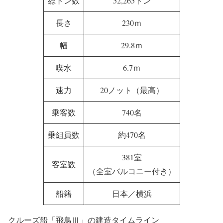
総トン数
52,265トン
長さ
230ｍ
幅
29.8ｍ
喫水
6.7ｍ
速力
20ノット（最高）
乗客数
740名
乗組員数
約470名
381室
客室数
（全室バルコニー付き）
船籍
日本／横浜
クルーズ船「飛鳥Ⅲ」の建造タイムライン