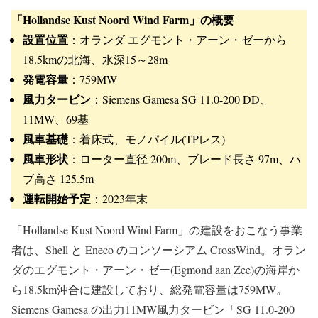
「Hollandse Kust Noord Wind Farm」の概要
設置位置
：オランダ エグモント・アーン・ゼーから
18.5kmの北海、水深15～28m
発電容量
：759MW
風力タービン
：Siemens Gamesa SG 11.0-200 DD、
11MW、69基
風車基礎
：着床式、モノパイル(TPレス)
風車形状
：ローター直径 200m、ブレード長さ 97m、ハ
ブ高さ 125.5m
運転開始予定
：2023年末
「Hollandse Kust Noord Wind Farm」の建設をおこなう事業
者は、Shell と Eneco のコンソーシアム CrossWind。オラン
ダのエグモント・アーン・ゼー(Egmond aan Zee)の海岸か
ら18.5km沖合に建設しており、総発電容量は759MW。
Siemens Gamesa の出力11MW風力タービン「SG 11.0-200