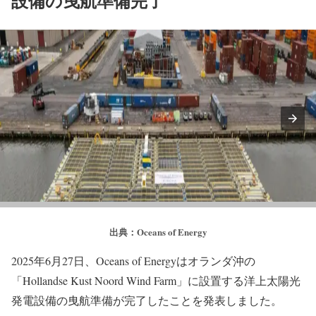
設備の曳航準備完了
出典：Oceans of Energy
2025年6月27日、Oceans of Energyはオランダ沖の
「Hollandse Kust Noord Wind Farm」に設置する洋上太陽光
発電設備の曳航準備が完了したことを発表しました。