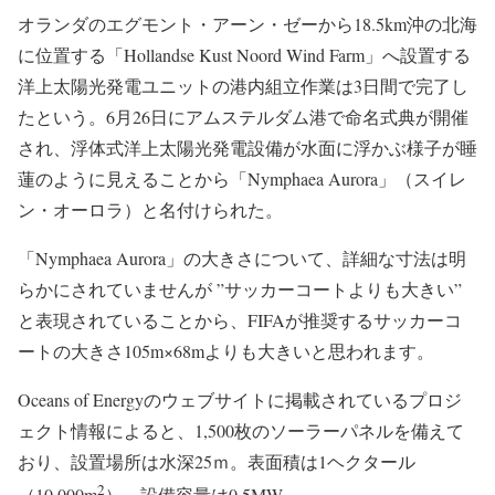
オランダのエグモント・アーン・ゼーから18.5km沖の北海
に位置する「Hollandse Kust Noord Wind Farm」へ設置する
洋上太陽光発電ユニットの港内組立作業は3日間で完了し
たという。6月26日にアムステルダム港で命名式典が開催
され、浮体式洋上太陽光発電設備が水面に浮かぶ様子が睡
蓮のように見えることから「Nymphaea Aurora」（スイレ
ン・オーロラ）と名付けられた。
「Nymphaea Aurora」の大きさについて、詳細な寸法は明
らかにされていませんが ”サッカーコートよりも大きい”
と表現されていることから、FIFAが推奨するサッカーコ
ートの大きさ105m×68mよりも大きいと思われます。
Oceans of Energyのウェブサイトに掲載されているプロジ
ェクト情報によると、1,500枚のソーラーパネルを備えて
おり、設置場所は水深25ｍ。表面積は1ヘクタール
2
（10,000m
）、設備容量は0.5MW。