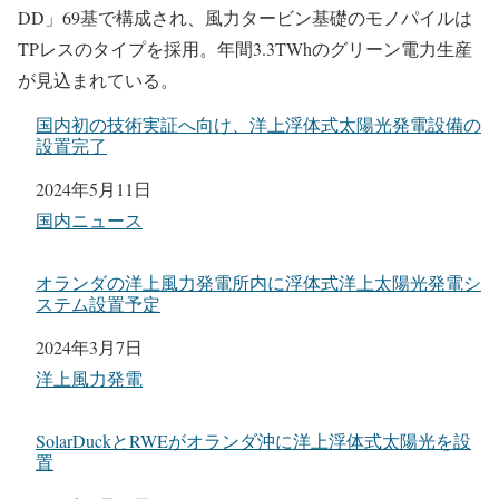
DD」69基で構成され、風力タービン基礎のモノパイルは
TPレスのタイプを採用。年間3.3TWhのグリーン電力生産
が見込まれている。
国内初の技術実証へ向け、洋上浮体式太陽光発電設備の
設置完了
日付
2024年5月11日
関連理由
国内ニュース
オランダの洋上風力発電所内に浮体式洋上太陽光発電シ
ステム設置予定
日付
2024年3月7日
関連理由
洋上風力発電
SolarDuckとRWEがオランダ沖に洋上浮体式太陽光を設
置