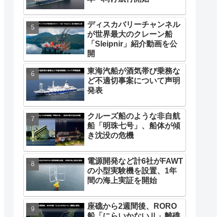
ディスカバリーチャンネル
が世界最大のクレーン船
「Sleipnir」紹介動画を公
開
東海汽船が酒気帯び乗務な
ど不適切事案について声明
発表
クルーズ船のような非自航
船「明珠七号」、船体が傾
き沈没の危機
電源開発など計6社がFAWT
の小型実験機を設置、1年
間の海上実証を開始
座礁から2週間後、RORO
船「にらいかないⅡ」離礁