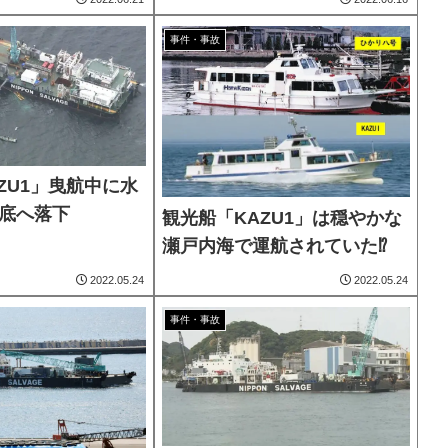
事件・事故
ZU1」曳航中に水
海底へ落下
観光船「KAZU1」は穏やかな
瀬戸内海で運航されていた⁉
2022.05.24
2022.05.24
事件・事故