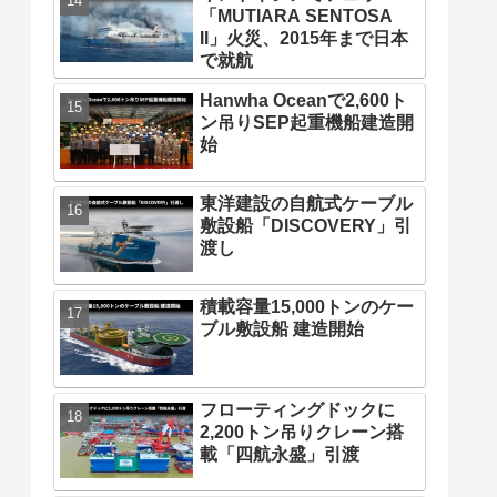
「MUTIARA SENTOSA
II」火災、2015年まで日本
で就航
Hanwha Oceanで2,600ト
ン吊りSEP起重機船建造開
始
東洋建設の自航式ケーブル
敷設船「DISCOVERY」引
渡し
積載容量15,000トンのケー
ブル敷設船 建造開始
フローティングドックに
2,200トン吊りクレーン搭
載「四航永盛」引渡