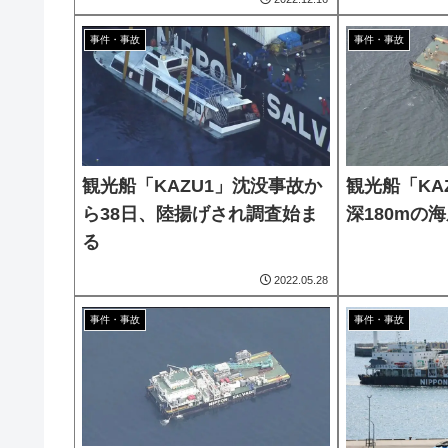
事件・事故
事件・事故
観光船「KAZU1」沈没事故か
観光船「KA
ら38日、陸揚げされ調査始ま
深180mの
る
2022.05.28
事件・事故
事件・事故