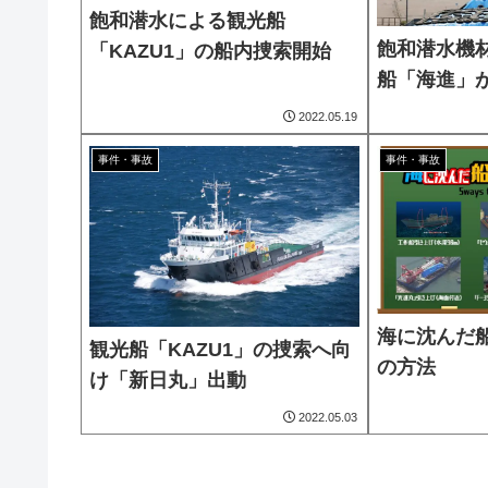
飽和潜水による観光船
飽和潜水機
「KAZU1」の船内捜索開始
船「海進」
2022.05.19
事件・事故
事件・事故
海に沈んだ
観光船「KAZU1」の捜索へ向
の方法
け「新日丸」出動
2022.05.03