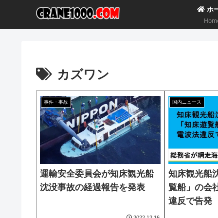
ホ
Hom
カズワン
事件・事故
国内ニュース
運輸安全委員会が知床観光船
知床観光船
沈没事故の経過報告を発表
覧船」の会
違反で告発
2022.12.16