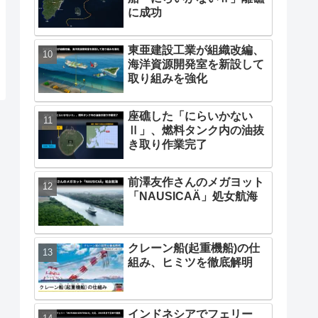
に成功
東亜建設工業が組織改編、
海洋資源開発室を新設して
取り組みを強化
座礁した「にらいかない
Ⅱ」、燃料タンク内の油抜
き取り作業完了
前澤友作さんのメガヨット
「NAUSICAÄ」処女航海
クレーン船(起重機船)の仕
組み、ヒミツを徹底解明
インドネシアでフェリー