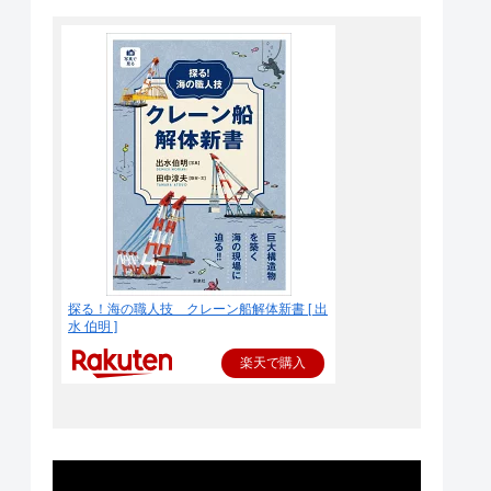
探る！海の職人技 クレーン船解体新書 [ 出
水 伯明 ]
楽天で購入