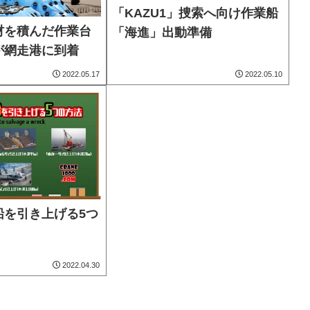
「KAZU1」捜索へ向け作業船
材を積んだ作業台
「海進」出動準備
が網走港に到着
2022.05.17
2022.05.10
船を引き上げる5つ
2022.04.30