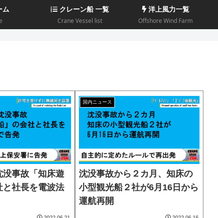
ーム
クレーン船 一覧
洋上風力一覧
e
Crane Vessel list
Offshore Wind Farm
国内ニュース
沈没事故「知床遊
沈没事故から２カ月、知床の
社と社長を電波法
小型観光船２社が6月16日から
運航再開
2022.06.21
2022.06.16