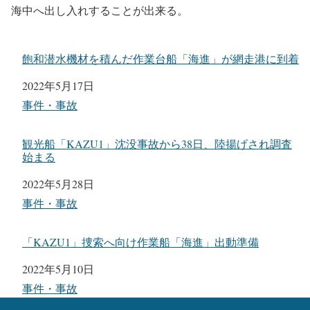
海中へ出し入れすることが出来る。
飽和潜水機材を積んだ作業台船「海進」が網走港に到着
日付
2022年5月17日
関連理由
事件・事故
観光船「KAZU1」沈没事故から38日、陸揚げされ調査
始まる
日付
2022年5月28日
関連理由
事件・事故
「KAZU1」捜索へ向け作業船「海進」出動準備
日付
2022年5月10日
関連理由
事件・事故