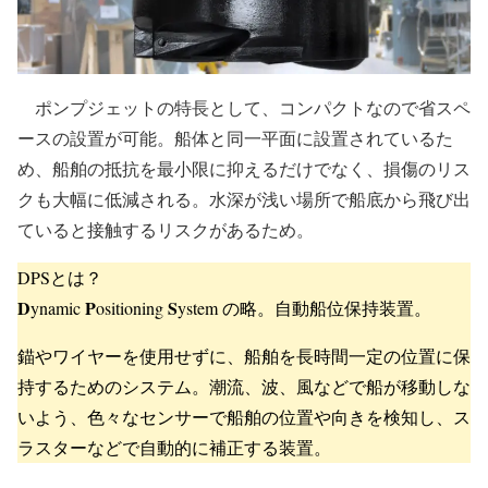
ポンプジェットの特長として、コンパクトなので省スペ
ースの設置が可能。船体と同一平面に設置されているた
め、船舶の抵抗を最小限に抑えるだけでなく、損傷のリス
クも大幅に低減される。水深が浅い場所で船底から飛び出
ていると接触するリスクがあるため。
DPSとは？
D
P
S
ynamic
ositioning
ystem の略。自動船位保持装置。
錨やワイヤーを使用せずに、船舶を長時間一定の位置に保
持するためのシステム。潮流、波、風などで船が移動しな
いよう、色々なセンサーで船舶の位置や向きを検知し、ス
ラスターなどで自動的に補正する装置。