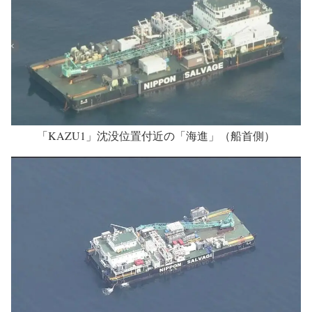
「KAZU1」沈没位置付近の「海進」（船首側）