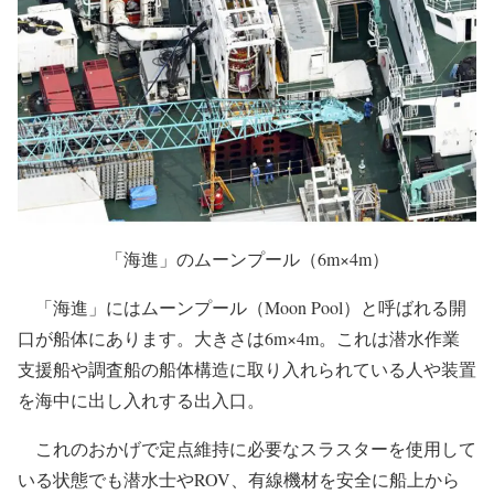
「海進」のムーンプール（6m×4m）
「海進」にはムーンプール（Moon Pool）と呼ばれる開
口が船体にあります。大きさは6m×4m。これは潜水作業
支援船や調査船の船体構造に取り入れられている人や装置
を海中に出し入れする出入口。
これのおかげで定点維持に必要なスラスターを使用して
いる状態でも潜水士やROV、有線機材を安全に船上から