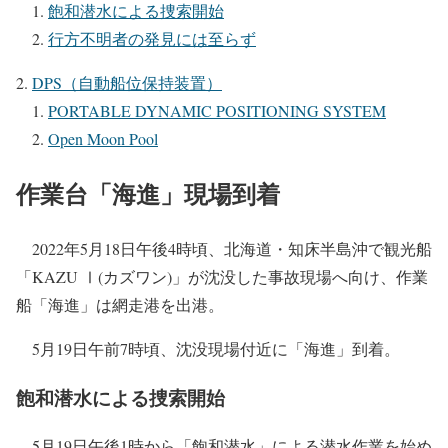
飽和潜水による捜索開始
行方不明者の発見には至らず
DPS（自動船位保持装置）
PORTABLE DYNAMIC POSITIONING SYSTEM
Open Moon Pool
作業台「海進」現場到着
2022年5月18日午後4時頃、北海道・知床半島沖で観光船
「KAZU Ⅰ(カズワン)」が沈没した事故現場へ向け、作業
船「海進」は網走港を出港。
5月19日午前7時頃、沈没現場付近に「海進」到着。
飽和潜水による捜索開始
5月19日午後1時から「飽和潜水」による潜水作業を始め