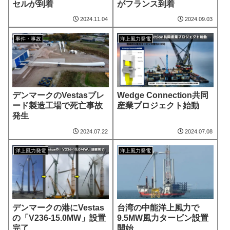
セルが到着
がフランス到着
2024.11.04
2024.09.03
事件・事故
洋上風力発電
デンマークのVestasブレ
Wedge Connection共同
ード製造工場で死亡事故
産業プロジェクト始動
発生
2024.07.22
2024.07.08
洋上風力発電
洋上風力発電
デンマークの港にVestas
台湾の中能洋上風力で
の「V236-15.0MW」設置
9.5MW風力タービン設置
完了
開始