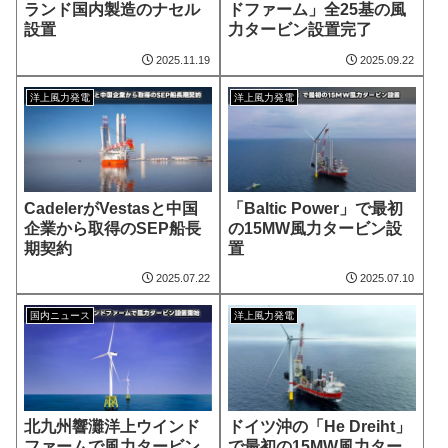
ランド国内製造のナセル
ドファーム」全25基の風
設置
力タービン設置完了
2025.11.19
2025.09.22
洋上風力発電
洋上風力発電
CadelerがVestasと中国
「Baltic Power」で最初
企業から取得のSEP船長
の15MW風力タービン設
期契約
置
2025.07.22
2025.07.10
国内ニュース
洋上風力発電
北九州響灘洋上ウインド
ドイツ沖の「He Dreiht」
ファームで風力タービン
で最初の15MW風力ター