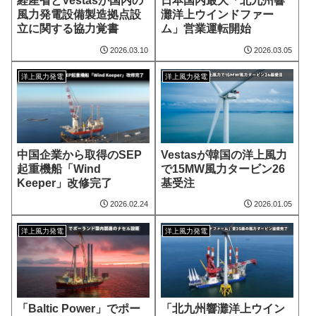
経産省とVestasが国内の
日本国内最大「北九州響
風力発電設備製造拠点設
灘洋上ウインドファー
立に関する協力覚書
ム」営業運転開始
2026.03.10
2026.03.05
洋上風力発電
洋上風力発電
中国企業から取得のSEP
Vestasが韓国の洋上風力
起重機船「Wind
で15MW風力タービン26
Keeper」改修完了
基受注
2026.02.24
2026.01.05
洋上風力発電
洋上風力発電
「Baltic Power」でポー
「北九州響灘洋上ウイン