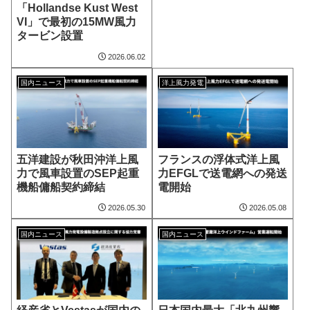
「Hollandse Kust West
VI」で最初の15MW風力
タービン設置
2026.06.02
国内ニュース
洋上風力発電
五洋建設が秋田沖洋上風
フランスの浮体式洋上風
力で風車設置のSEP起重
力EFGLで送電網への発送
機船傭船契約締結
電開始
2026.05.30
2026.05.08
国内ニュース
国内ニュース