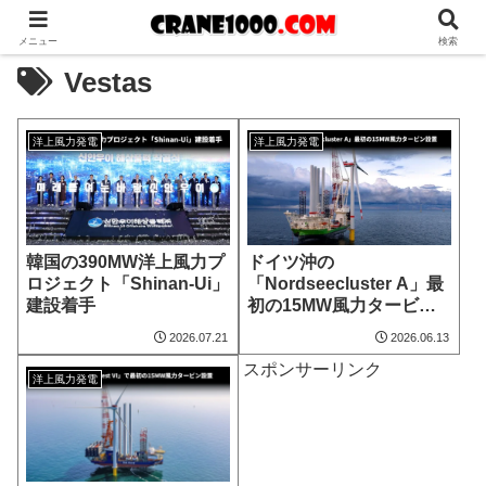
メニュー
検索
Vestas
洋上風力発電
洋上風力発電
韓国の390MW洋上風力プ
ドイツ沖の
ロジェクト「Shinan-Ui」
「Nordseecluster A」最
建設着手
初の15MW風力タービン
設置
2026.07.21
2026.06.13
スポンサーリンク
洋上風力発電