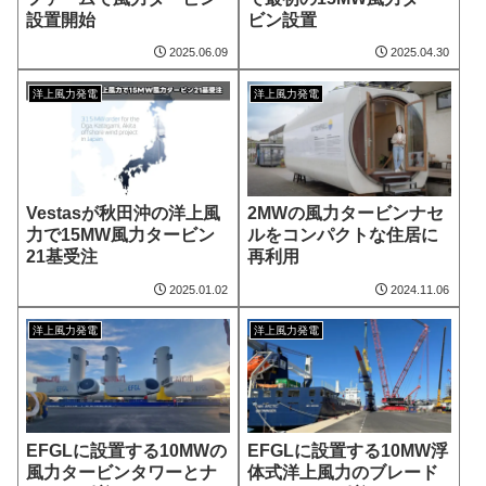
設置開始
ビン設置
2025.06.09
2025.04.30
洋上風力発電
洋上風力発電
Vestasが秋田沖の洋上風
2MWの風力タービンナセ
力で15MW風力タービン
ルをコンパクトな住居に
21基受注
再利用
2025.01.02
2024.11.06
洋上風力発電
洋上風力発電
EFGLに設置する10MWの
EFGLに設置する10MW浮
風力タービンタワーとナ
体式洋上風力のブレード