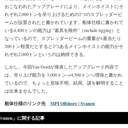
おこなわれたアップグレードにより、メインホイストにそ
れぞれ2,000トンを吊り上げるための2つのスプレッダービ
ームが設置されたと書かれています。船体仕様に書かれて
いる4,400トンの能力は ”索具を除外”（exclude rigging）と
なっているので、スプレッダービームの重量が1基当たり
200トン程度だとすると2つあるメインホイストの能力がそ
れぞれ2,000トンというのは納得できる。
しかし、今回Van Oordが発表したアップグレード内容で
は、吊り上げ能力を 3,000トン→4,500トンへ増強と書かれ
ているので、ちょっと意味不明。結局、謎を解明すること
は出来ませんでした。
船体仕様のリンク先
MPI Offshore | Svanen
Svanen」に関する記事