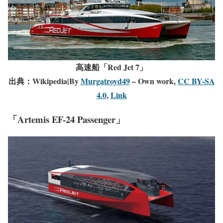
高速船「Red Jet 7」
出典：Wikipedia|By
Murgatroyd49
– Own work,
CC BY-SA
4.0
,
Link
「Artemis EF-24 Passenger」