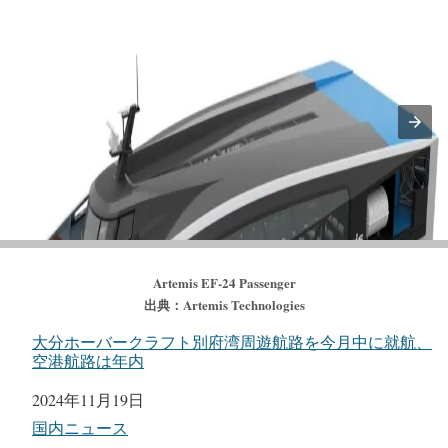
Artemis EF-24 Passenger
出典：Artemis Technologies
大分ホーバークラフト別府湾周遊航路を今月中に就航、
空港航路は年内
日付
2024年11月19日
関連理由
国内ニュース