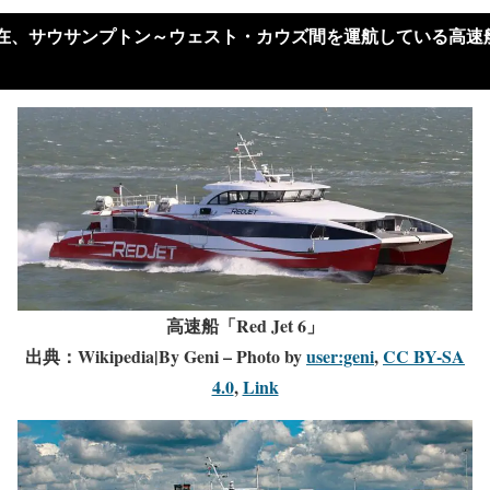
在、サウサンプトン～ウェスト・カウズ間を運航している高速
高速船「Red Jet 6」
出典：Wikipedia|By Geni – Photo by
user:geni
,
CC BY-SA
4.0
,
Link