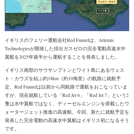
イギリスのフェリー運航会社Red Funnelは、Artemis
Technologiesが開発した排出ガスゼロの完全電動高速水中
翼船を2025年後半から運航することを発表しました。
イギリス南部のサウサンプトンとワイト島にあるウェス
ト・カウズを結ぶ約18km（約10海里）の航路に就航予
定。Red Funnelは以前から同航路で運航をおこなっていま
すが、現在就航している「Red Jet 6」「Red Jet 7」という2
隻は水中翼船ではなく、ディーゼルエンジンを搭載したウ
ォータージェット推進の高速船。今回、新たに就航予定を
発表した完全電動の高速水中翼船はイギリス初になるそう
です。