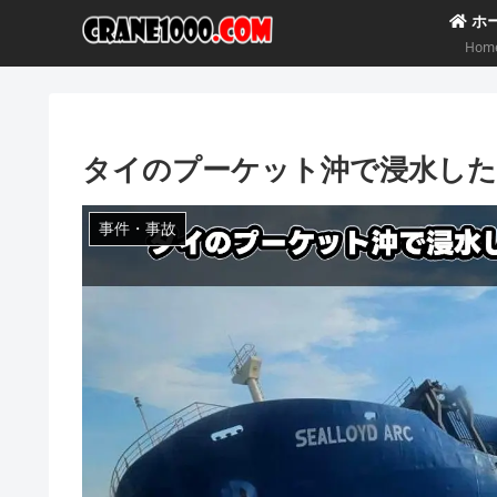
ホ
Hom
タイのプーケット沖で浸水した
事件・事故