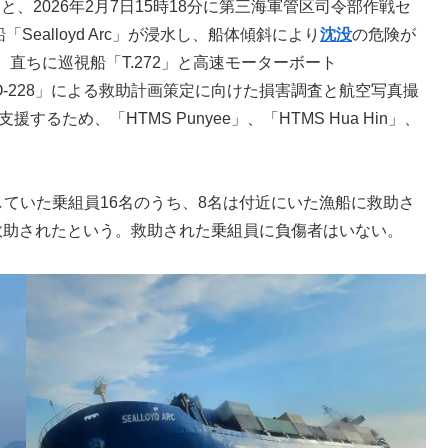
によると、2026年2月7日15時18分に第三海軍管区司令部作戦セ
「Sealloyd Arc」が浸水し、船体傾斜により
沈没
の危険が
直ちに巡視船「T.272」と高速モーターボート
「DO-228」による救助計画策定に向けた損害調査と航空写真撮
るため、「HTMS Punyee」、「HTMS Hua Hin」、
乗船していた乗組員16名のうち、8名は付近にいた漁船に救助さ
救助されたという。救助された乗組員に負傷者はいない。