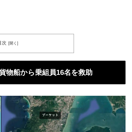
目次
貨物船から乗組員16名を救助