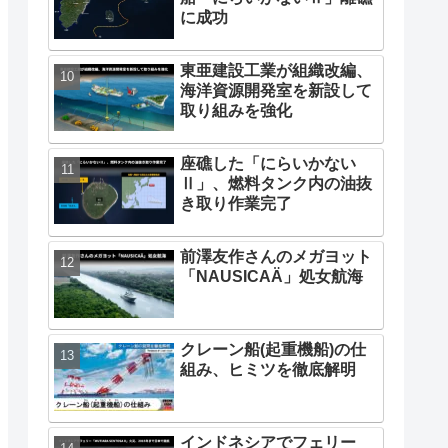
に成功
東亜建設工業が組織改編、
海洋資源開発室を新設して
取り組みを強化
座礁した「にらいかない
Ⅱ」、燃料タンク内の油抜
き取り作業完了
前澤友作さんのメガヨット
「NAUSICAÄ」処女航海
クレーン船(起重機船)の仕
組み、ヒミツを徹底解明
インドネシアでフェリー