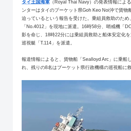
タイ王国海軍
（Royal Thai Navy）の発表情報
ンターはタイのプーケット県Goh Keo Noi沖で貨物船
迫っているという報告を受けた。乗組員救助のため、
「No.4012」を現地に派遣。16時58分、哨戒機
影を命じ、18時22分には乗組員救助と船体安定化を支援す
巡視艇「T.114」を派遣。
報道情報によると、貨物船「Sealloyd Arc」に
れ、残りの8名はプーケット県行政機構の巡視船に