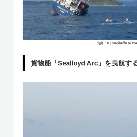
出典：X | กองทัพเรือ ROY
貨物船「Sealloyd Arc」を曳航