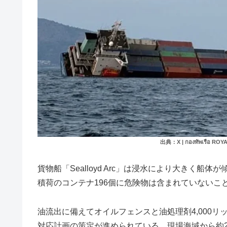
出典：X | กองทัพเรือ ROY
貨物船「Sealloyd Arc」は浸水により大きく
積荷のコンテナ196個に危険物は含まれていないこ
油流出に備えてオイルフェンスと油処理剤4,000
対応計画の策定が進められている。現場海域から約20km北