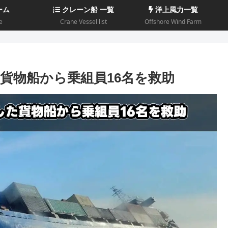
ーム
クレーン船 一覧
洋上風力一覧
e
Crane Vessel list
Offshore Wind Farm
貨物船から乗組員16名を救助