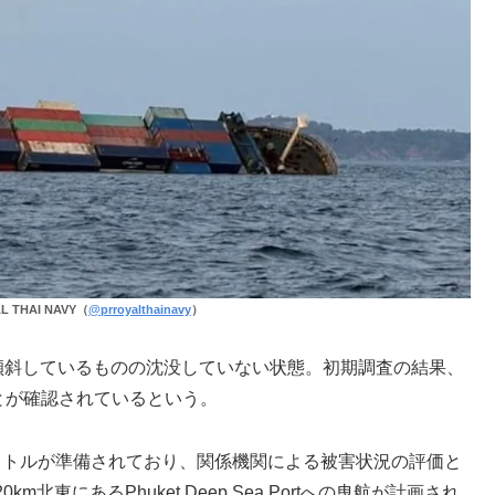
AL THAI NAVY（
@prroyalthainavy
）
船体が傾斜しているものの沈没していない状態。初期調査の結果、
とが確認されているという。
リットルが準備されており、関係機関による被害状況の評価と
東にあるPhuket Deep Sea Portへの曳航が計画され