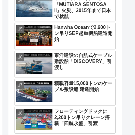
「MUTIARA SENTOSA
II」火災、2015年まで日本
で就航
Hanwha Oceanで2,600ト
ン吊りSEP起重機船建造開
始
東洋建設の自航式ケーブル
敷設船「DISCOVERY」引
渡し
積載容量15,000トンのケー
ブル敷設船 建造開始
フローティングドックに
2,200トン吊りクレーン搭
載「四航永盛」引渡