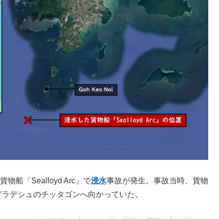
「Sealloyd Arc」で
浸水
事故が発生。事故当時、貨物
らバングラデシュのチッタゴンへ向かっていた。