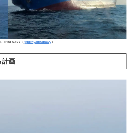
AL THAI NAVY（
@prroyalthainavy
）
する計画