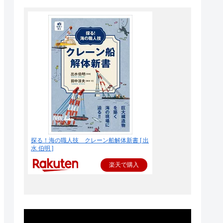
探る！海の職人技 クレーン船解体新書 [ 出
水 伯明 ]
楽天で購入