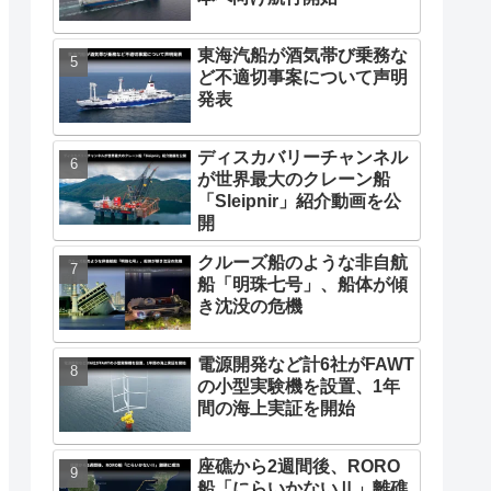
東海汽船が酒気帯び乗務な
ど不適切事案について声明
発表
ディスカバリーチャンネル
が世界最大のクレーン船
「Sleipnir」紹介動画を公
開
クルーズ船のような非自航
船「明珠七号」、船体が傾
き沈没の危機
電源開発など計6社がFAWT
の小型実験機を設置、1年
間の海上実証を開始
座礁から2週間後、RORO
船「にらいかないⅡ」離礁