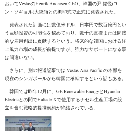
おいてVestasのHenrik Andersen CEO、韓国の尹 錫悦(ユ
ン・ソギョル)大統領との調印式で正式に発表された。
発表された計画には数億米ドル、日本円で数百億円とい
う巨額投資の可能性を秘めており、数千の直接または間接
的な雇用創出に貢献するという。将来的な韓国における洋
上風力市場の成長が前提ですが、強力なサポートになる事
は間違いない。
さらに、別の報道記事では Vestas Asia Pacific の本部を
現在のシンガポールから韓国に移転するという話もある。
韓国では昨年12月に、GE Renewable EnergyとHyundai
Electricとの間でHaliade-Xで使用するナセル生産工場の設
立を含む戦略的提携契約が締結されている。