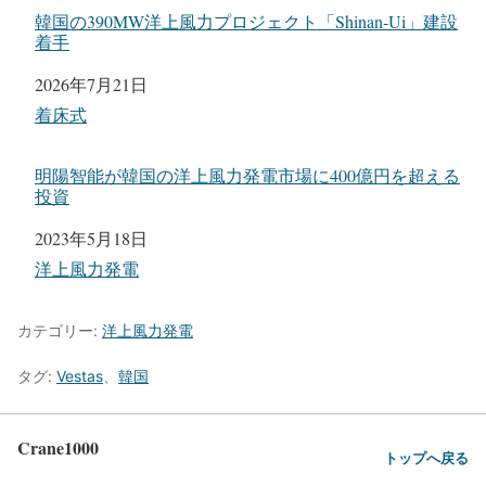
韓国の390MW洋上風力プロジェクト「Shinan-Ui」建設
着手
日付
2026年7月21日
関連理由
着床式
明陽智能が韓国の洋上風力発電市場に400億円を超える
投資
日付
2023年5月18日
関連理由
洋上風力発電
カテゴリー:
洋上風力発電
タグ:
Vestas
、
韓国
Crane1000
トップへ戻る