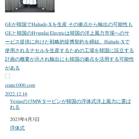
GEが韓国でHaliade-Xを生産 その拠点から輸出の可能性も
GEと韓国のHyundai Electricは韓国の洋上風力市場へのサ
ービス提供に向けた戦略的提携契約を締結。Haliade-Xで
使用されるナセルを生産するための工場を韓国に設立する
計画の概要が示され輸出にも韓国の拠点を活用する可能性
がある
crane1000.com
2022.12.16
Vestasの15MWタービンが韓国の浮体式洋上風力に選ば
れる
日付
2023年4月3日
関連理由
浮体式