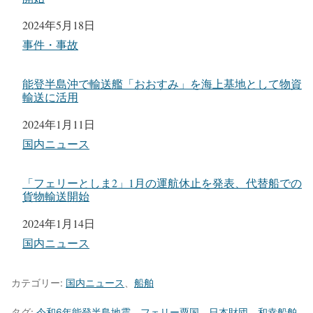
日付
2024年5月18日
関連理由
事件・事故
能登半島沖で輸送艦「おおすみ」を海上基地として物資
輸送に活用
日付
2024年1月11日
関連理由
国内ニュース
「フェリーとしま2」1月の運航休止を発表、代替船での
貨物輸送開始
日付
2024年1月14日
関連理由
国内ニュース
カテゴリー:
国内ニュース
、
船舶
タグ:
令和6年能登半島地震
、
フェリー粟国
、
日本財団
、
和幸船舶