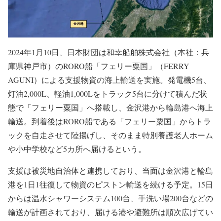
2024年1月10日、日本財団は和幸船舶株式会社（本社：兵
庫県神戸市）のRORO船「フェリー粟国」（FERRY
AGUNI）による支援物資の海上輸送を実施。発電機5台、
灯油2,000L、軽油1,000Lをトラック5台に分けて積んだ状
態で「フェリー粟国」へ搭載し、金沢港から輪島港へ海上
輸送。到着後はRORO船である「フェリー粟国」からトラ
ックを自走させて陸揚げし、そのまま特別養護老人ホーム
や小中学校など5カ所へ届けるという。
支援は被災地自治体と連携しており、当面は金沢港と輪島
港を1日1往復して物資のピストン輸送を続ける予定。15日
からは温水シャワーシステム100台、手洗い場200台などの
輸送が計画されており、届ける港や避難所は順次広げてい