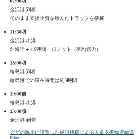
07:00頃
金沢港 到着
そのまま支援物資を積んだトラックを搭載
11:30頃
金沢港 出港
54海里 ÷ 4.5時間 = 12ノット（平均速力）
16:00頃
輪島港 到着
輪島港での滞在時間は約3時間
19:00前
輪島港 出港
23:00頃
金沢港 到着
ガザの海岸に設置した仮設桟橋による人道支援物資輸送
開始