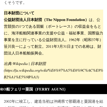
くそうです。
日本財団について
公益財団法人日本財団（The Nippon Foundation）
は、公
営競技の1つである競艇（ボートレース）の収益金をもと
に、海洋船舶関連事業の支援や公益・福祉事業、国際協力
事業を主に行っている公益財団法人。1962年（昭和37年）
笹川良一によって創立。2011年3月31日までの名称は、財
団法人日本船舶振興会。
出典:Wikipedia | 日本財団
(https://ja.wikipedia.org/wiki/%E6%97%A5%E6%9C%AC%E8%
B2%A1%E5%9B%A3)
ORO船フェリー粟国（FERRY AGUNI）
2002年に竣工し、建造当初は沖縄県で那覇港と粟国港を結