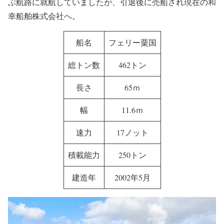
ぶ航路に就航していましたが、引退後に売船され現在の和
幸船舶株式会社へ。
船名
フェリー粟国
総トン数
462トン
長さ
65ｍ
幅
11.6ｍ
速力
17ノット
積載能力
250トン
建造年
2002年5月