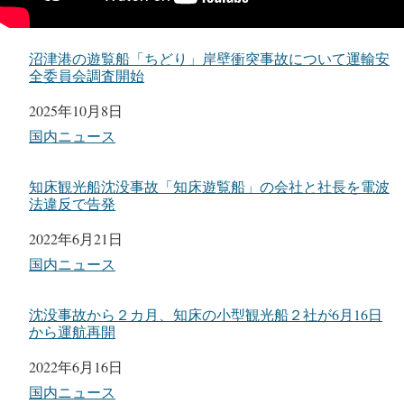
沼津港の遊覧船「ちどり」岸壁衝突事故について運輸安
全委員会調査開始
日付
2025年10月8日
関連理由
国内ニュース
知床観光船沈没事故「知床遊覧船」の会社と社長を電波
法違反で告発
日付
2022年6月21日
関連理由
国内ニュース
沈没事故から２カ月、知床の小型観光船２社が6月16日
から運航再開
日付
2022年6月16日
関連理由
国内ニュース