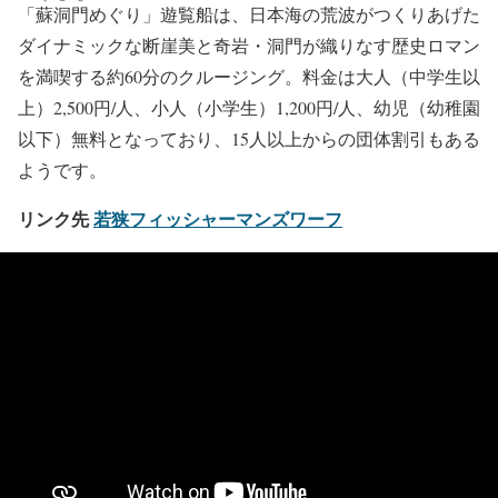
「
蘇洞門
めぐり」遊覧船は、日本海の荒波がつくりあげた
ダイナミックな断崖美と奇岩・洞門が織りなす歴史ロマン
を満喫する約60分のクルージング。料金は大人（中学生以
上）2,500円/人、小人（小学生）1,200円/人、幼児（幼稚園
以下）無料となっており、15人以上からの団体割引もある
ようです。
リンク先
若狭フィッシャーマンズワーフ