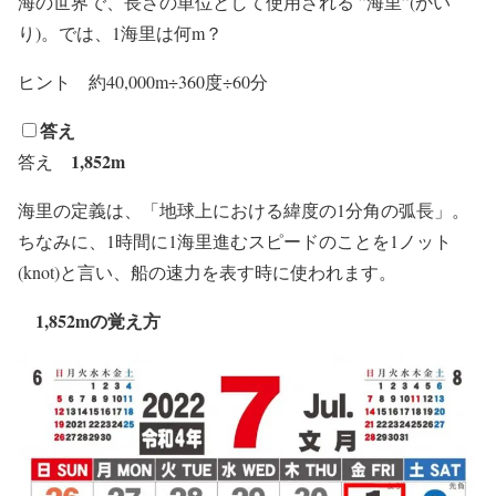
海の世界で、長さの単位として使用される ”海里”(かい
り)。では、1海里は何m？
ヒント
約40,000m÷360度÷60分
答え
1,852m
答え
海里の定義は、「地球上における緯度の1分角の弧長」。
ちなみに、1時間に1海里進むスピードのことを1ノット
(knot)と言い、船の速力を表す時に使われます。
1,852mの覚え方