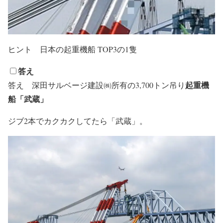
ヒント
日本の起重機船 TOP3の1隻
答え
起重機
答え
深田サルベージ建設㈱所有の3,700トン吊り
船
「武蔵」
ジブ2本でカクカクしてたら「武蔵」。