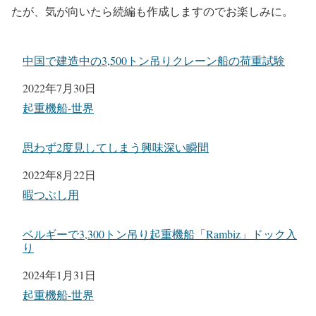
たが、気が向いたら続編も作成しますのでお楽しみに。
中国で建造中の3,500トン吊りクレーン船の荷重試験
日付
2022年7月30日
関連理由
起重機船-世界
思わず2度見してしまう興味深い瞬間
日付
2022年8月22日
関連理由
暇つぶし用
ベルギーで3,300トン吊り起重機船「Rambiz」ドック入
り
日付
2024年1月31日
関連理由
起重機船-世界