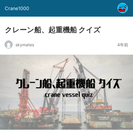
Crane1000
クレーン船、起重機船 クイズ
skymates
4年前