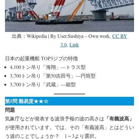
出典：Wikipedia | By User:Sushiya – Own work,
CC BY
3.0
,
Link
日本の起重機船 TOP3ジブの特徴
4,100トン吊り「海翔」—トラス型
3,700トン吊り「第50吉田号」—円筒型
3,700トン吊り「武蔵」—箱型
第5問 難易度★★☆
問題
「有義波高」
気象庁などが発表する波浪予報の波の高さは
が使用されています。では、その「有義波高」とはどうい
う波のことでしょうか？ 1～3より選択。