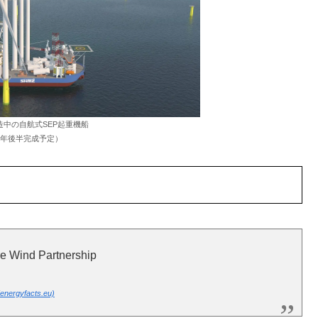
造中の自航式SEP起重機船
22年後半完成予定）
e Wind Partnership
facts.eu)