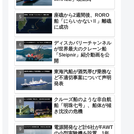
座礁から2週間後、RORO
船「にらいかないⅡ」離礁
に成功
ディスカバリーチャンネル
が世界最大のクレーン船
「Sleipnir」紹介動画を公
開
東海汽船が酒気帯び乗務な
ど不適切事案について声明
発表
クルーズ船のような非自航
船「明珠七号」、船体が傾
き沈没の危機
電源開発など計6社がFAWT
の小型実験機を設置、1年