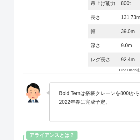
吊上げ能力
800t
長さ
131.73
幅
39.0m
深さ
9.0m
レグ長さ
92.4m
Fred.Ols
Bold Ternは搭載クレーンを800
2022年春に完成予定。
アライアンスとは？