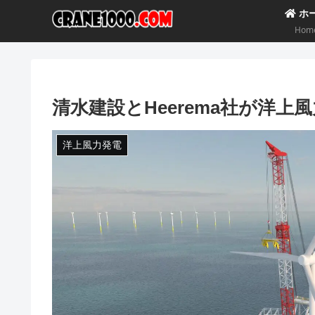
ホ
Hom
清水建設とHeerema社が洋
洋上風力発電