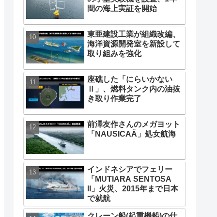
間の海上実証を開始
東亜建設工業が組織改編、
海洋資源開発室を新設して
取り組みを強化
座礁した「にらいかない
Ⅱ」、燃料タンク内の油抜
き取り作業完了
前澤友作さんのメガヨット
「NAUSICAÄ」処女航海
インドネシアでフェリー
「MUTIARA SENTOSA
II」火災、2015年まで日本
で就航
クレーン船(起重機船)の仕