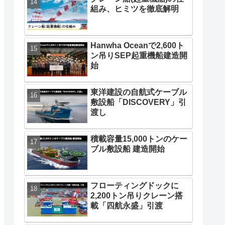
組み、ヒミツを徹底解明
Hanwha Oceanで2,600ト
ン吊りSEP起重機船建造開
始
東洋建設の自航式ケーブル
敷設船「DISCOVERY」引
渡し
積載容量15,000トンのケー
ブル敷設船 建造開始
フローティングドックに
2,200トン吊りクレーン搭
載「四航永盛」引渡