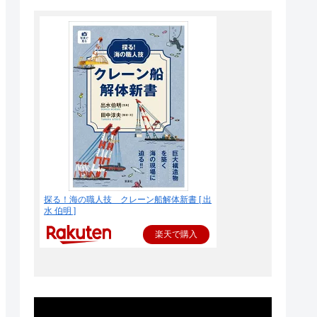
探る！海の職人技 クレーン船解体新書 [ 出
水 伯明 ]
楽天で購入