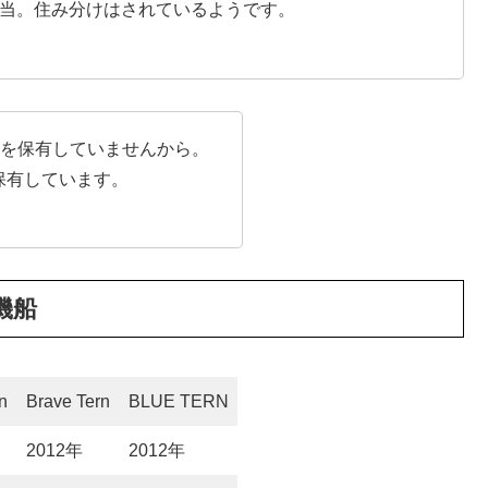
に担当。住み分けはされているようです。
機船を保有していませんから。
3隻保有しています。
重機船
n
Brave Tern
BLUE TERN
2012年
2012年