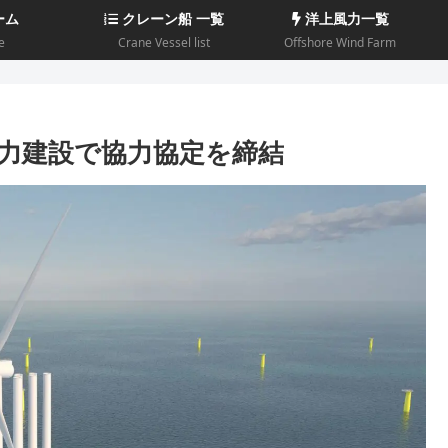
ーム
クレーン船 一覧
洋上風力一覧
e
Crane Vessel list
Offshore Wind Farm
上風力建設で協力協定を締結