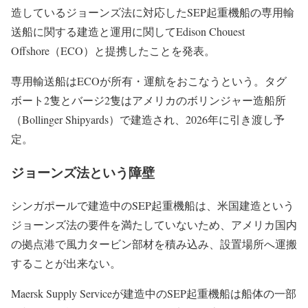
造しているジョーンズ法に対応したSEP起重機船の専用輸
送船に関する建造と運用に関してEdison Chouest
Offshore（ECO）と提携したことを発表。
専用輸送船はECOが所有・運航をおこなうという。タグ
ボート2隻とバージ2隻はアメリカのボリンジャー造船所
（Bollinger Shipyards）で建造され、2026年に引き渡し予
定。
ジョーンズ法という障壁
シンガポールで建造中のSEP起重機船は、米国建造という
ジョーンズ法の要件を満たしていないため、アメリカ国内
の拠点港で風力タービン部材を積み込み、設置場所へ運搬
することが出来ない。
Maersk Supply Serviceが建造中のSEP起重機船は船体の一部