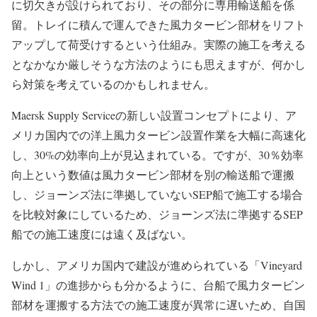
に切欠きが設けられており、その部分に専用輸送船を係
留。トレイに積んで運んできた風力タービン部材をリフト
アップして荷受けするという仕組み。実際の施工を考える
となかなか厳しそうな方法のようにも思えますが、何かし
ら対策を考えているのかもしれません。
Maersk Supply Serviceの新しい設置コンセプトにより、ア
メリカ国内での洋上風力タービン設置作業を大幅に高速化
し、30%の効率向上が見込まれている。ですが、30％効率
向上という数値は風力タービン部材を別の輸送船で運搬
し、ジョーンズ法に準拠していないSEP船で施工する場合
を比較対象にしているため、ジョーンズ法に準拠するSEP
船での施工速度には遠く及ばない。
しかし、アメリカ国内で建設が進められている「Vineyard
Wind 1」の進捗からも分かるように、台船で風力タービン
部材を運搬する方法での施工速度が異常に遅いため、自国