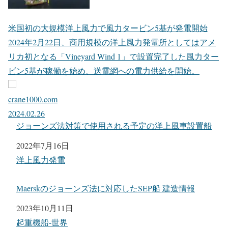
米国初の大規模洋上風力で風力タービン5基が発電開始
2024年2月22日、商用規模の洋上風力発電所としてはアメ
リカ初となる「Vineyard Wind 1」で設置完了した風力ター
ビン5基が稼働を始め、送電網への電力供給を開始。
crane1000.com
2024.02.26
ジョーンズ法対策で使用される予定の洋上風車設置船
日付
2022年7月16日
関連理由
洋上風力発電
Maerskのジョーンズ法に対応したSEP船 建造情報
日付
2023年10月11日
関連理由
起重機船-世界