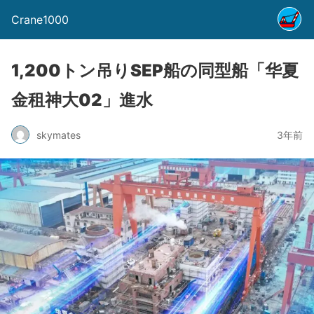
Crane1000
1,200トン吊りSEP船の同型船「华夏
金租神大02」進水
skymates
3年前