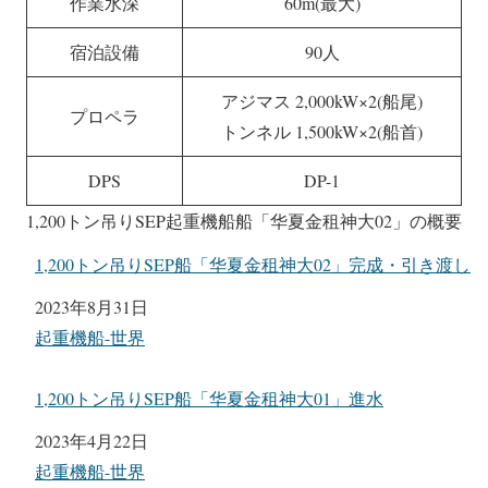
作業水深
60m(最大)
宿泊設備
90人
アジマス 2,000kW×2(船尾)
プロペラ
トンネル 1,500kW×2(船首)
DPS
DP-1
1,200トン吊りSEP起重機船船「华夏金租神大02」の概要
1,200トン吊りSEP船「华夏金租神大02」完成・引き渡し
日付
2023年8月31日
関連理由
起重機船-世界
1,200トン吊りSEP船「华夏金租神大01」進水
日付
2023年4月22日
関連理由
起重機船-世界