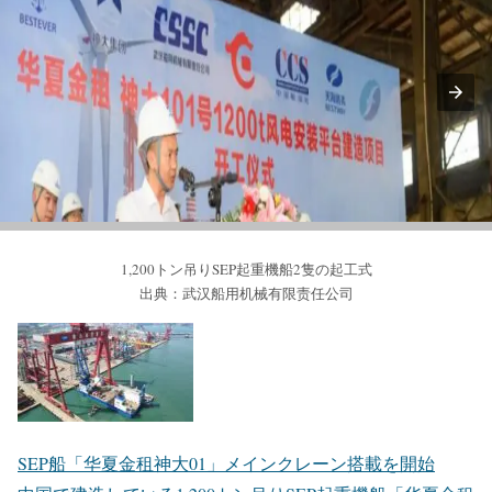
1,200トン吊りSEP起重機船2隻の起工式
出典：武汉船用机械有限责任公司
SEP船「华夏金租神大01」メインクレーン搭載を開始