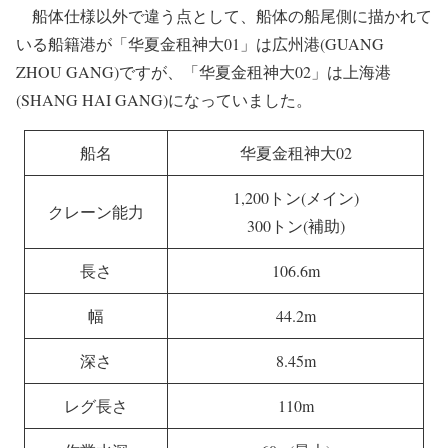
船体仕様以外で違う点として、船体の船尾側に描かれて
いる船籍港が「华夏金租神大01」は広州港(GUANG
ZHOU GANG)ですが、「华夏金租神大02」は上海港
(SHANG HAI GANG)になっていました。
船名
华夏金租神大02
1,200トン(メイン)
クレーン能力
300トン(補助)
長さ
106.6m
幅
44.2m
深さ
8.45m
レグ長さ
110m