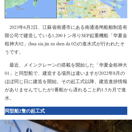
2023年6月2日、江蘇省南通市にある南通港闸船舶制造有
限公司で建造している1,200トン吊りSEP起重機船「华夏金
租神大02」(hua xia jin zu shen da 02)の進水式が行われたそ
うです。
最近、メインクレーンの搭載を開始した「华夏金租神大
01」と同型船で、建造する場所は違いますが2022年8月の
ほぼ同じ日に建造を開始。その起工式以降、建造進捗情報
がありませんでしたが1番船から遅れること約1.5カ月で進
水。
同型船2隻の起工式