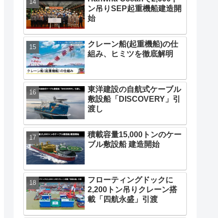
ン吊りSEP起重機船建造開
始
クレーン船(起重機船)の仕
組み、ヒミツを徹底解明
東洋建設の自航式ケーブル
敷設船「DISCOVERY」引
渡し
積載容量15,000トンのケー
ブル敷設船 建造開始
フローティングドックに
2,200トン吊りクレーン搭
載「四航永盛」引渡