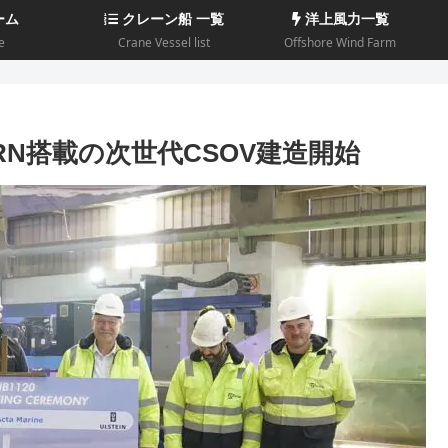
ーム
クレーン船 一覧
洋上風力一覧
e
Crane Vessel list
Offshore Wind Farm
ERN搭載の次世代CSOV建造開始