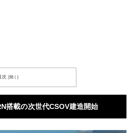
目次
ERN搭載の次世代CSOV建造開始