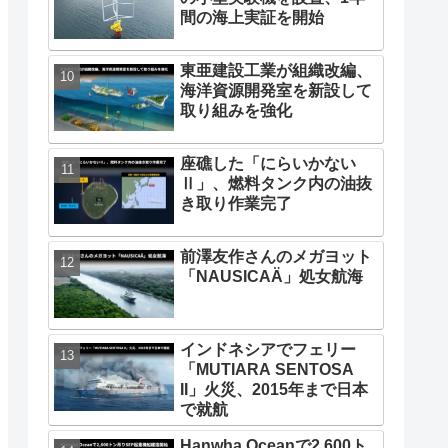
間の海上実証を開始
東亜建設工業が組織改編、
海洋資源開発室を新設して
取り組みを強化
座礁した「にらいかない
Ⅱ」、燃料タンク内の油抜
き取り作業完了
前澤友作さんのメガヨット
「NAUSICAÄ」処女航海
インドネシアでフェリー
「MUTIARA SENTOSA
II」火災、2015年まで日本
で就航
Hanwha Oceanで2,600ト