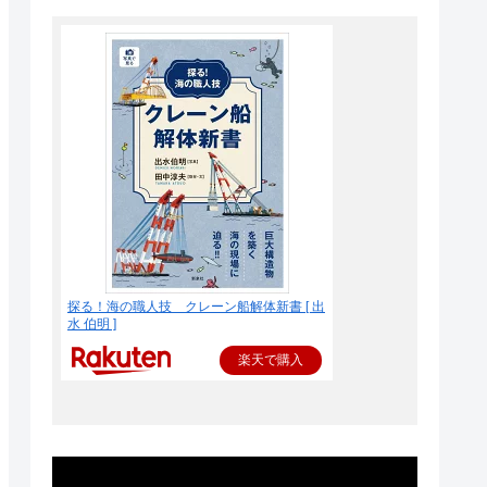
探る！海の職人技 クレーン船解体新書 [ 出
水 伯明 ]
楽天で購入