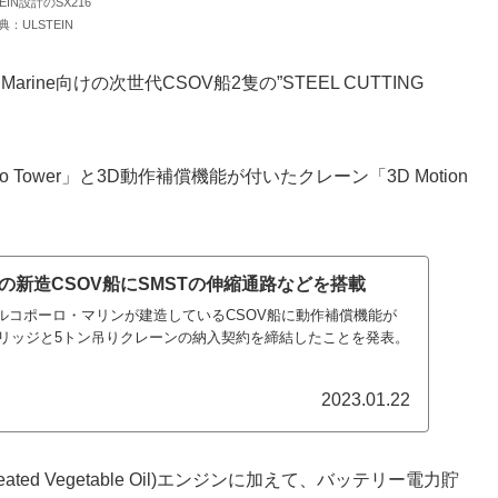
TEIN設計のSX216
典：ULSTEIN
a Marine向けの次世代CSOV船2隻の”STEEL CUTTING
o Tower」と3D動作補償機能が付いたクレーン「3D Motion
の新造CSOV船にSMSTの伸縮通路などを搭載
マルコポーロ・マリンが建造しているCSOV船に動作補償機能が
リッジと5トン吊りクレーンの納入契約を締結したことを発表。
2023.01.22
rotreated Vegetable Oil)エンジンに加えて、バッテリー電力貯