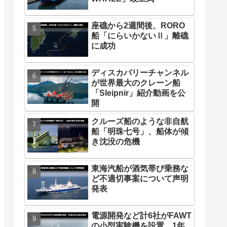
座礁から2週間後、RORO
船「にらいかないⅡ」離礁
に成功
ディスカバリーチャンネル
が世界最大のクレーン船
「Sleipnir」紹介動画を公
開
クルーズ船のような非自航
船「明珠七号」、船体が傾
き沈没の危機
東海汽船が酒気帯び乗務な
ど不適切事案について声明
発表
電源開発など計6社がFAWT
の小型実験機を設置、1年