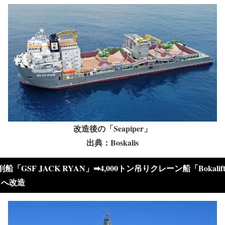
改造後の「Seapiper」
出典：Boskalis
削船「GSF JACK RYAN」➡4,000トン吊りクレーン船「Bokalif
」へ改造