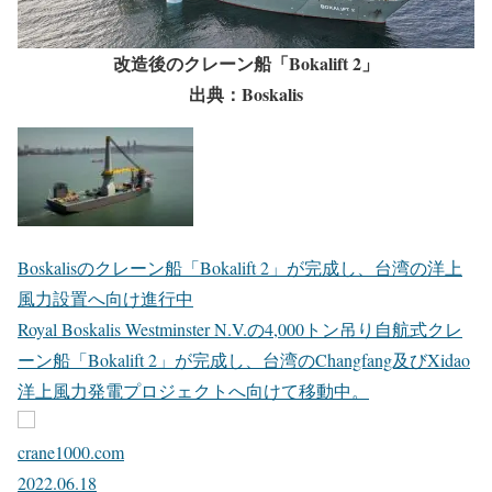
改造後のクレーン船「Bokalift 2」
出典：Boskalis
Boskalisのクレーン船「Bokalift 2」が完成し、台湾の洋上
風力設置へ向け進行中
Royal Boskalis Westminster N.V.の4,000トン吊り自航式クレ
ーン船「Bokalift 2」が完成し、台湾のChangfang及びXidao
洋上風力発電プロジェクトへ向けて移動中。
crane1000.com
2022.06.18