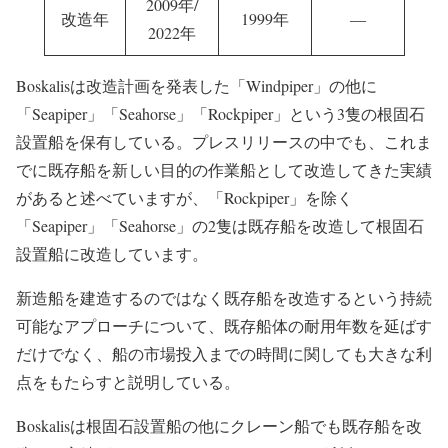
2009年/
改造年
1999年
―
2022年
Boskalisは改造計画を発表した「Windpiper」の他に
「Seapiper」「Seahorse」「Rockpiper」という3隻の根固石
設置船を保有している。プレスリリースの中でも、これま
でに既存船を新しい目的の作業船として改造してきた実績
があると述べていますが、「Rockpiper」を除く
「Seapiper」「Seahorse」の2隻は既存船を改造して根固石
設置船に改造しています。
新造船を建造するのではなく既存船を改造するという持続
可能なアプローチについて、既存船体の耐用年数を延ばす
だけでなく、船の市場投入までの時間に関しても大きな利
点をもたらすと説明している。
Boskalisは根固石設置船の他にクレーン船でも既存船を改