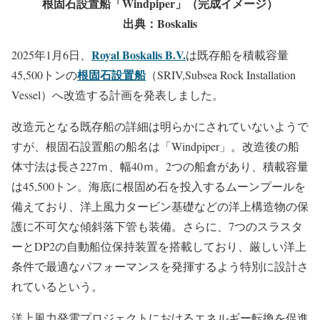
根固石設置船「Windpiper」（完成イメージ）
出典：Boskalis
Royal Boskalis B.V.
2025年1月6日、
は既存船を積載容量
根固石設置船
45,500トンの
（SRIV,Subsea Rock Installation
Vessel）へ改造する計画を発表しました。
改造元となる既存船の詳細は明らかにされていないようで
すが、根固石設置船の船名は「Windpiper」。改造後の船
体寸法は長さ227ｍ、幅40ｍ。2つの船倉があり、積載容量
は45,500トン。海底に根固め石を投入するムーンプールを
備えており、洋上風力タービン基礎などの洋上構造物の保
護に不可欠な傾斜落下管も装備。さらに、7つのスラスタ
ーとDP2の自動船位保持装置を搭載しており、厳しい洋上
条件で最適なパフォーマンスを発揮するよう特別に設計さ
れているという。
洋上風力発電プロジェクトにおけるエネルギー転換を促進