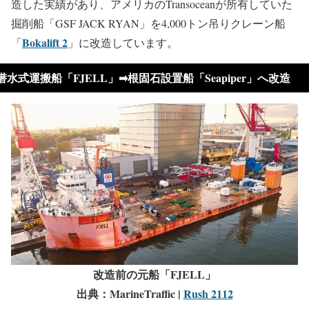
造した実績があり、アメリカのTransoceanが所有していた
掘削船「GSF JACK RYAN」を4,000トン吊りクレーン船
Bokalift 2
「
」に改造しています。
潜水式運搬船「FJELL」➡根固石設置船「Seapiper」へ改造
改造前の元船「FJELL」
出典：MarineTraffic |
Rush 2112