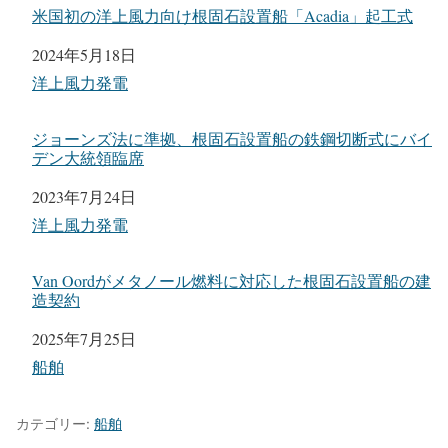
米国初の洋上風力向け根固石設置船「Acadia」起工式
日付
2024年5月18日
関連理由
洋上風力発電
ジョーンズ法に準拠、根固石設置船の鉄鋼切断式にバイ
デン大統領臨席
日付
2023年7月24日
関連理由
洋上風力発電
Van Oordがメタノール燃料に対応した根固石設置船の建
造契約
日付
2025年7月25日
関連理由
船舶
カテゴリー:
船舶