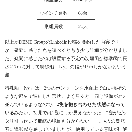
ウインチ台数
66台
乗組員数
22人
以上がDEME GroupのLinkedIn投稿を要約した内容です
が、疑問に感じた点を調べるともう少し詳細が分かりまし
た。疑問に感じたのは設置する予定の沈埋函が標準函で長
さ217ｍに対して特殊船「Ivy」の幅が45ｍしかないという
点。
特殊船「Ivy」は、2つのポンツーンを水面上で白い橋桁の
ような部材で連結した形状。よく見ると、同じ設備が2つ
2隻を抱き合わせた状態になって
並んでいるようなので、
いる
みたい。初見では1隻にしか見えなかった。2隻がピッ
タリ引っ付いて船縁の境目も分からない・・。4股の曳航
索に違和感を感じていましたが、使用している意味が理解