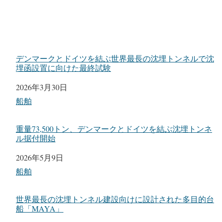
デンマークとドイツを結ぶ世界最長の沈埋トンネルで沈
埋函設置に向けた最終試験
日付
2026年3月30日
関連理由
船舶
重量73,500トン、デンマークとドイツを結ぶ沈埋トンネ
ル据付開始
日付
2026年5月9日
関連理由
船舶
世界最長の沈埋トンネル建設向けに設計された多目的台
船「MAYA」