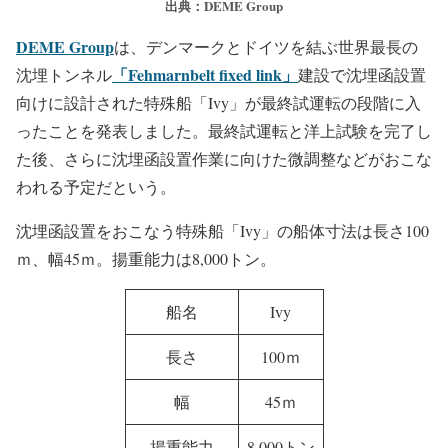
出典：DEME Group
DEME Group
は、デンマークとドイツを結ぶ世界最長の
「Fehmarnbelt fixed link」
沈埋トンネル
建設で沈埋函設置
向けに設計された特殊船「Ivy」が最終試運転の段階に入
ったことを発表しました。最終試運転と洋上試験を完了し
た後、さらに沈埋函設置作業に向けた微調整などがおこな
われる予定だという。
沈埋函設置をおこなう特殊船「Ivy」の船体寸法は長さ100
ｍ、幅45ｍ。揚重能力は8,000トン。
船名
Ivy
長さ
100ｍ
幅
45ｍ
揚重能力
8,000トン