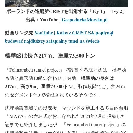
ポーランドの造船所CRISTを出港する「Ivy 1」「Ivy 2」
出典：YouTube |
GospodarkaMorska.pl
動画リンク先
YouTube | Kolos z CRIST SA popłynął
budować najdłuższy zatapialny tunel na świecie
標準函は長さ217ｍ、重量73,500トン
「Fehmarnbelt tunnel project」で設置する沈埋函は、標準函
標準函の長さは
79函と異形函10函の合わせて89函。
217m、高さ9m、重量73,500トン
。製作段階では、約24ｍ
のセグメント9つで構成されているそうです。
沈埋函設置場所の浚渫後、マウンドを施工する多目的台船
「MAYA」の命名式がおこなわれた2024年7月に投稿した
記事でも紹介しましたが、「Fehmarnbelt tunnel project」の
沈埋函製作はデンマーク側にある巨大な造函施設で進めら