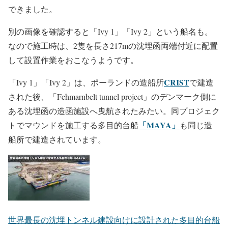
できました。
別の画像を確認すると「Ivy 1」「Ivy 2」という船名も。
なので施工時は、2隻を長さ217mの沈埋函両端付近に配置
して設置作業をおこなうようです。
CRIST
「Ivy 1」「Ivy 2」は、ポーランドの造船所
で建造
された後、「Fehmarnbelt tunnel project」のデンマーク側に
ある沈埋函の造函施設へ曳航されたみたい。同プロジェク
「MAYA」
トでマウンドを施工する多目的台船
も同じ造
船所で建造されています。
世界最長の沈埋トンネル建設向けに設計された多目的台船