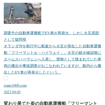
調査中の自動車運搬船でEV車が再発火、しかし火災原因
として疑問視
オランダ沖を航行中に船倉から火災が発生した自動車運搬
船「フリーマントル・ハイウェイ」。火災の鎮火確認後に
エームスハーヴェンへ入港し、貨物として積まれていた車
両の搬出や事故調査がおこなわれていますが、船内から搬
出したEV車が再発火したという。
crane1000.com
2023.09.05
変わり果てた姿の自動車運搬船「フリーマント