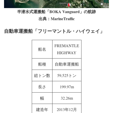
半潜水式運搬船「BOKA Vanguard」の航跡
出典：MarineTraffic
自動車運搬船「フリーマントル・ハイウェイ」
FREMANTLE
船名
HIGHWAY
船種
自動車運搬船
総トン数
59,525トン
長さ
199.97m
幅
32.26m
建造年
2013年12月