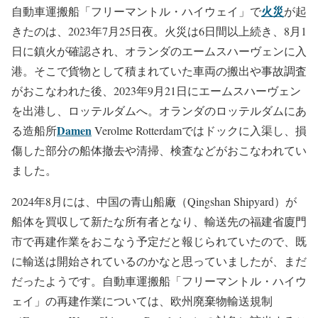
火災
自動車運搬船「フリーマントル・ハイウェイ」で
が起
きたのは、2023年7月25日夜。火災は6日間以上続き、8月1
日に鎮火が確認され、オランダのエームスハーヴェンに入
港。そこで貨物として積まれていた車両の搬出や事故調査
がおこなわれた後、2023年9月21日にエームスハーヴェン
を出港し、ロッテルダムへ。オランダのロッテルダムにあ
Damen
る造船所
Verolme Rotterdamではドックに入渠し、損
傷した部分の船体撤去や清掃、検査などがおこなわれてい
ました。
2024年8月には、中国の青山船廠（Qingshan Shipyard）が
船体を買収して新たな所有者となり、輸送先の福建省廈門
市で再建作業をおこなう予定だと報じられていたので、既
に輸送は開始されているのかなと思っていましたが、まだ
だったようです。自動車運搬船「フリーマントル・ハイウ
ェイ」の再建作業については、欧州廃棄物輸送規制