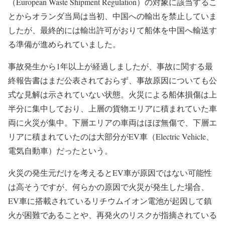
（European Waste Shipment Regulation）の対象に該当するこ
とからオランダ当局は当初、中国への輸出を禁止していま
したが、最終的には輸出許可がおりて船体を中国へ輸送す
る準備が進められていました。
事故発生から1年以上が経過しましたが、事故に関する最
終報告書はまだ公表されておらず、事故原因についても公
式な見解は示されていない状態。火災による船体損傷は上
半分に集中しており、上層の貨物エリアに積まれていた車
両に火災が集中。下層エリアの車両はほぼ無傷で、下層エ
リアに積まれていたのは大部分がEV車（Electric Vehicle、
電気自動車）だったという。
火災の発生元だけを考えるとEV車が原因ではない可能性
は高そうですが、何らかの原因で火災が発生した場合、
EV車に搭載されているリチウムイオン電池が起因して鎮
火が困難であることや、再発火のリスクが指摘されている