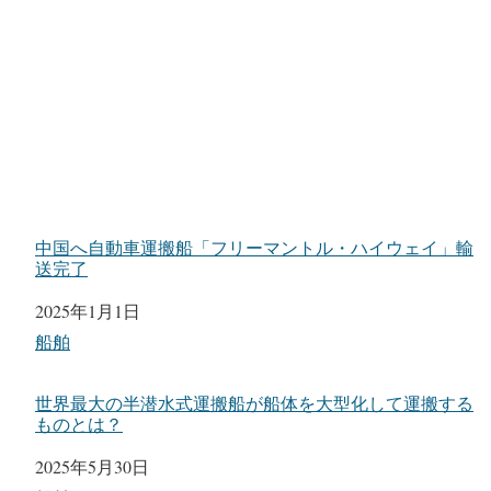
中国へ自動車運搬船「フリーマントル・ハイウェイ」輸
送完了
日付
2025年1月1日
関連理由
船舶
世界最大の半潜水式運搬船が船体を大型化して運搬する
ものとは？
日付
2025年5月30日